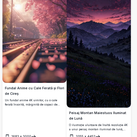
Fundal Anime cu Cale Ferată și Flori
de Cireș
Un fundal anime 4K uimitor, cu o cale
ferată însorită, mărginită de copaci de
cireș înfloriți. Petalele roz plutesc ușor
Peisaj Montan Maiestuos Iluminat
prin ceața aurie, în timp ce un tren
îndepărtat se apropie.
de Lună
O ilustrație uluitoare de înaltă rezoluție 4K
a unui peisaj montan iluminat de lună,
care prezintă un cer nocturn vibrant cu o
1683
×
3000
2055
×
4452