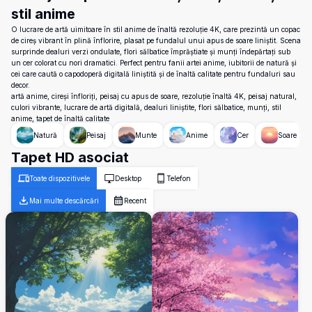
stil anime
O lucrare de artă uimitoare în stil anime de înaltă rezoluție 4K, care prezintă un copac
de cireș vibrant în plină înflorire, plasat pe fundalul unui apus de soare liniștit. Scena
surprinde dealuri verzi ondulate, flori sălbatice împrăștiate și munți îndepărtați sub
un cer colorat cu nori dramatici. Perfect pentru fanii artei anime, iubitorii de natură și
cei care caută o capodoperă digitală liniștită și de înaltă calitate pentru fundaluri sau
decor.
artă anime, cireși înfloriți, peisaj cu apus de soare, rezoluție înaltă 4K, peisaj natural,
culori vibrante, lucrare de artă digitală, dealuri liniștite, flori sălbatice, munți, stil
anime, tapet de înaltă calitate
Natură
Peisaj
Munte
Anime
Cer
Soare
Tapet HD asociat
Toate dispozitivele
Desktop
Telefon
Mai multe descărcări
Recent