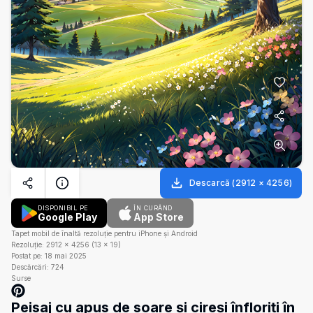
Descarcă
(
2912
×
4256
)
DISPONIBIL PE
ÎN CURÂND
Google Play
App Store
Tapet mobil de înaltă rezoluție pentru iPhone și Android
Rezoluție:
2912
×
4256
(
13
×
19
)
Postat pe:
18 mai 2025
Descărcări:
724
Surse
Peisaj cu apus de soare și cireși înfloriți în