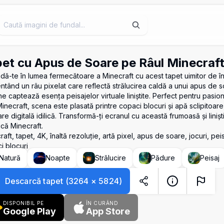
et cu Apus de Soare pe Râul Minecraf
dă-te în lumea fermecătoare a Minecraft cu acest tapet uimitor de îna
ntând un râu pixelat care reflectă strălucirea caldă a unui apus de 
e captează esența peisajelor virtuale liniștite. Perfect pentru pasiona
Minecraft, scena este plasată printre copaci blocuri și apă sclipitoar
e digitală idilică. Transformă-ți ecranul cu această frumoasă și linișt
ică Minecraft.
aft, tapet, 4K, înaltă rezoluție, artă pixel, apus de soare, jocuri, peisaj 
i blocuri
Natură
Noapte
Strălucire
Pădure
Peisaj
Descarcă tapet
(
3264
×
5824
)
DISPONIBIL PE
ÎN CURÂND
Google Play
App Store