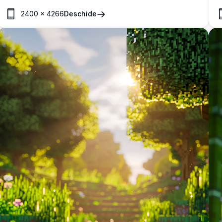
strălucitoare calde care iluminează scena nocturnă senină.
p
2400
×
4266
Deschide