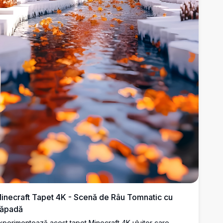
inecraft Tapet 4K - Scenă de Râu Tomnatic cu
ăpadă
xperimentează acest tapet Minecraft 4K uluitor care