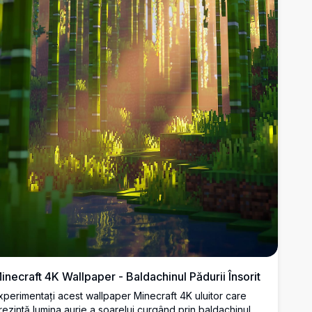
inecraft 4K Wallpaper - Baldachinul Pădurii Însorit
xperimentați acest wallpaper Minecraft 4K uluitor care
rezintă lumina aurie a soarelui curgând prin baldachinul