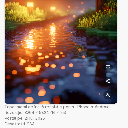
Tapet mobil de înaltă rezoluție pentru iPhone și Android
Rezoluție:
3264
×
5824
(
14
×
25
)
Postat pe:
21 iul. 2025
Descărcări:
984