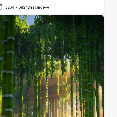
erfect în rezoluție înaltă pentru pasionații de Minecraft.
3264
×
5824
Deschide