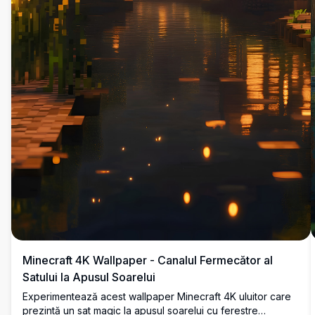
Minecraft 4K Wallpaper - Canalul Fermecător al
Satului la Apusul Soarelui
Experimentează acest wallpaper Minecraft 4K uluitor care
prezintă un sat magic la apusul soarelui cu ferestre