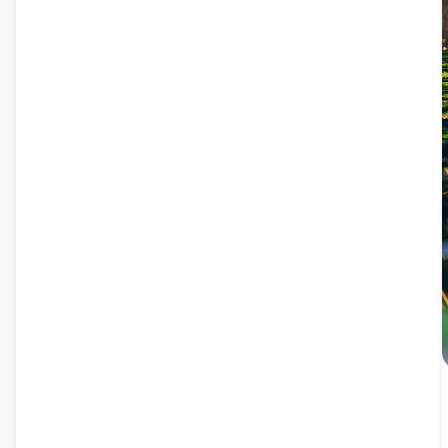
culori vibrante și detalii intricate, oferind un fundal senin,
dar captivant pentru orice dispozitiv.