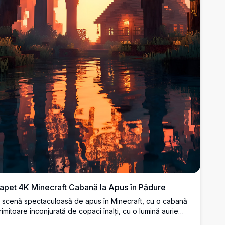
apet 4K Minecraft Cabană la Apus în Pădure
 scenă spectaculoasă de apus în Minecraft, cu o cabană
rimitoare înconjurată de copaci înalți, cu o lumină aurie
aldă reflectată pe o suprafață liniștită de apă. Tapet