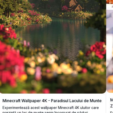
M
Minecraft Wallpaper 4K - Paradisul Lacului de Munte
Z
Experimentează acest wallpaper Minecraft 4K uluitor care
prezintă un lac de munte senin înconjurat de păduri
E