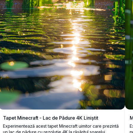
Tapet Minecraft - Lac de Pădure 4K Liniștit
M
Experimentează acest tapet Minecraft uimitor care prezintă
E
un lac de pădure cu rezoluție 4K la răsăritul soarelui.
p