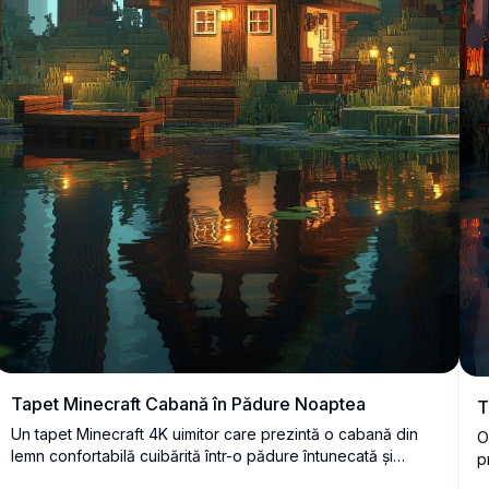
Tapet Minecraft Cabană în Pădure Noaptea
T
Un tapet Minecraft 4K uimitor care prezintă o cabană din
O
lemn confortabilă cuibărită într-o pădure întunecată și
p
fermecată, reflectată frumos în apa liniștită cu felinare
c