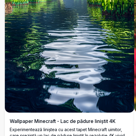
Wallpaper Minecraft - Lac de pădure liniștit 4K
Experimentează liniștea cu acest tapet Minecraft uimitor,
care prezintă un lac de pădure liniștit în rezoluție 4K vividă.