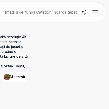
Imagini de fundal
Categorii
Încarcă tapet
t
ltă rezoluție 4K.
soare, această
ții de jocuri și
e, creând o
ită lucrare de artă
virtual, liniștit,
Minecraft
Râu