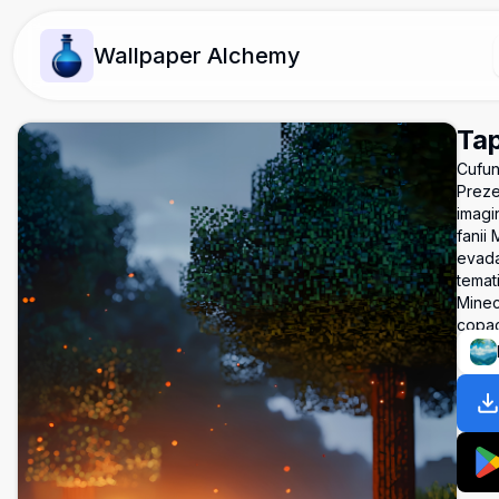
Wallpaper Alchemy
Tap
Cufun
Preze
imagin
fanii 
evadar
temat
Minecr
copac