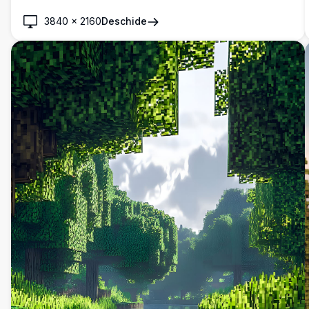
3840
×
2160
Deschide