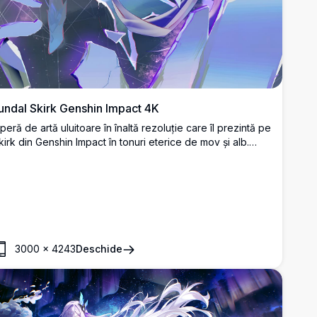
undal Skirk Genshin Impact 4K
peră de artă uluitoare în înaltă rezoluție care îl prezintă pe
kirk din Genshin Impact în tonuri eterice de mov și alb.
esign frumos de personaj anime cu păr fluturând și efecte
e energie mistică, perfect pentru fanii care caută fundaluri
e calitate premium.
3000
×
4243
Deschide