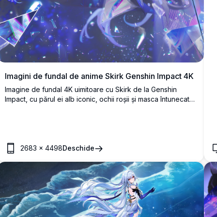
Imagini de fundal de anime Skirk Genshin Impact 4K
Imagine de fundal 4K uimitoare cu Skirk de la Genshin
Impact, cu părul ei alb iconic, ochii roșii și masca întunecată,
înconjurat de cristale de gheață sparte și fragmente de
energie albastră strălucitoare într-o compoziție dramatică.
2683
×
4498
Deschide