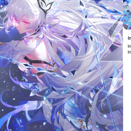
I
I
I
s
e
f