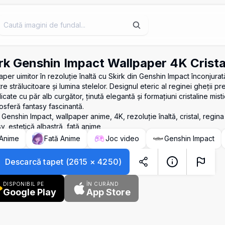
rk Genshin Impact Wallpaper 4K Crista
per uimitor în rezoluție înaltă cu Skirk din Genshin Impact înconjurat
re strălucitoare și lumina stelelor. Designul eteric al reginei gheții pre
cate cu păr alb curgător, ținută elegantă și formațiuni cristaline mis
osferă fantasy fascinantă.
 Genshin Impact, wallpaper anime, 4K, rezoluție înaltă, cristal, regina 
y, estetică albastră, fată anime
Anime
Fată Anime
Joc video
Genshin Impact
Descarcă tapet
(
2615
×
4250
)
DISPONIBIL PE
ÎN CURÂND
Google Play
App Store