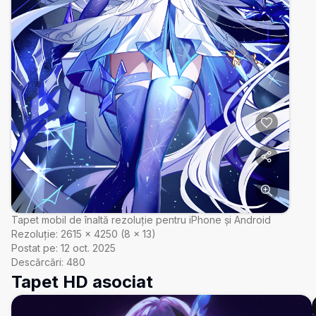
Tapet mobil de înaltă rezoluție pentru iPhone și Android
Rezoluție:
2615
×
4250
(
8
×
13
)
Postat pe:
12 oct. 2025
Descărcări:
480
Tapet HD asociat