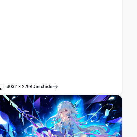
4032
×
2268
Deschide