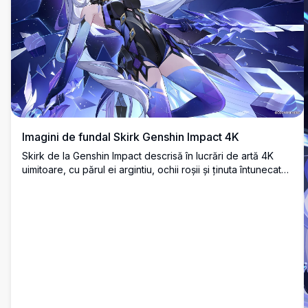
Imagini de fundal Skirk Genshin Impact 4K
Skirk de la Genshin Impact descrisă în lucrări de artă 4K
uimitoare, cu părul ei argintiu, ochii roșii și ținuta întunecată
înconjurată de cristale de gheață strălucitoare pe un fundal
albastru cosmic dramatic.