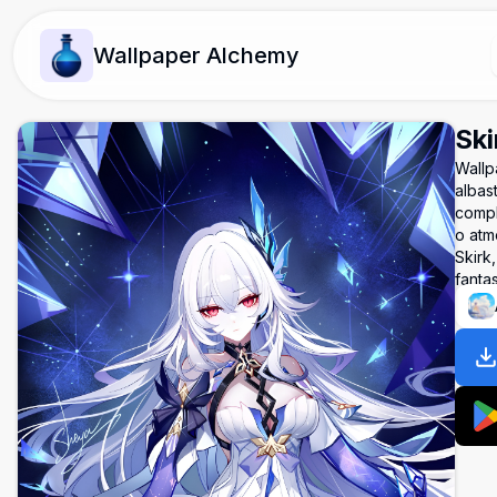
Wallpaper Alchemy
Ski
Wallpa
albast
compli
o atm
Skirk,
fantas