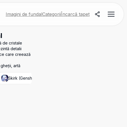
Imagini de fundal
Categorii
Încarcă tapet
l
ă de cristale
zintă detalii
tice care creează
gheții, artă
Skirk (Genshin Impact)