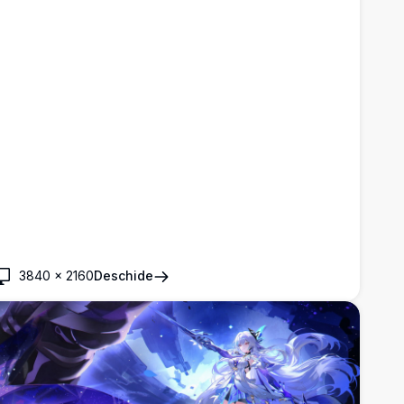
3840
×
2160
Deschide