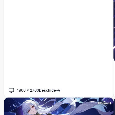
4800
×
2700
Deschide