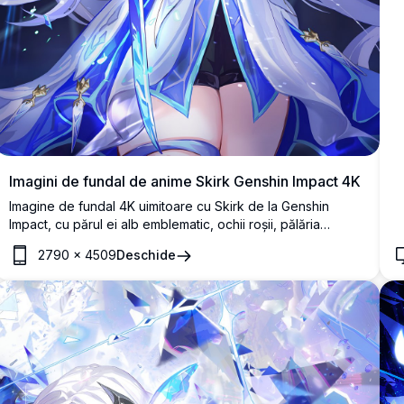
Imagini de fundal de anime Skirk Genshin Impact 4K
Imagine de fundal 4K uimitoare cu Skirk de la Genshin
Impact, cu părul ei alb emblematic, ochii roșii, pălăria
albastră de vrăjitoare și sabia strălucitoare.
2790
×
4509
Deschide