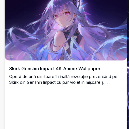
Skirk Genshin Impact 4K Anime Wallpaper
Operă de artă uimitoare în înaltă rezoluție prezentând pe
Skirk din Genshin Impact cu păr violet în mișcare și
elemente cristalice mistice pe un fundal cosmic înstelat.
Wallpaper desktop perfect care prezintă stilul artistic anime
eteric cu o paletă vibrantă de culori violet și albastru.