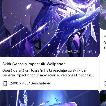
F
O
S
D
d
d
Skirk Genshin Impact 4K Wallpaper
Operă de artă uimitoare în înaltă rezoluție cu Skirk din
Genshin Impact în tonuri mov eterice. Personajul mistic ține
o sferă strălucitoare pe un fundal cosmic înstelat,
2400
×
4054
Deschide
prezentând artă frumoasă în stil anime cu păr fluturând și
atmosferă magică perfectă pentru orice ecran.