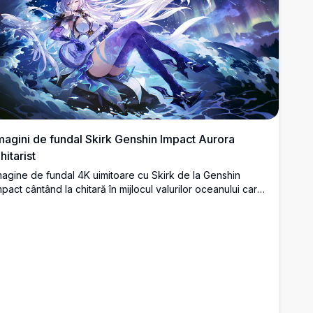
magini de fundal Skirk Genshin Impact Aurora
hitarist
magine de fundal 4K uimitoare cu Skirk de la Genshin
mpact cântând la chitară în mijlocul valurilor oceanului care
e prăbușesc sub un cer de noapte uluitor de aurore
oreale.