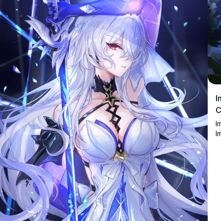
I
C
I
I
s
b