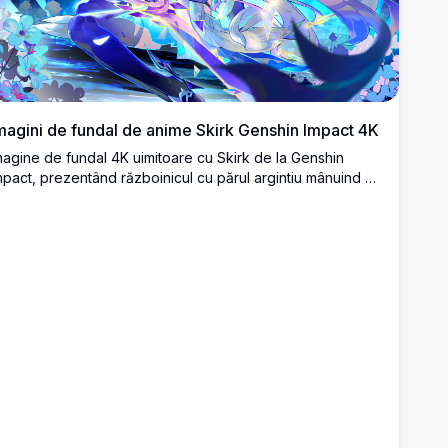
magini de fundal de anime Skirk Genshin Impact 4K
magine de fundal 4K uimitoare cu Skirk de la Genshin
mpact, prezentând războinicul cu părul argintiu mânuind o
uliță strălucitoare în mijlocul cristalelor albastre orbitoare,
nergie magică și flori eterice într-o scenă de noapte
antastică uluitoare.