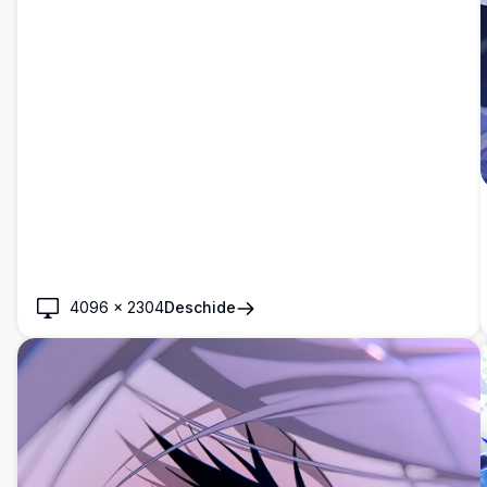
4096
×
2304
Deschide