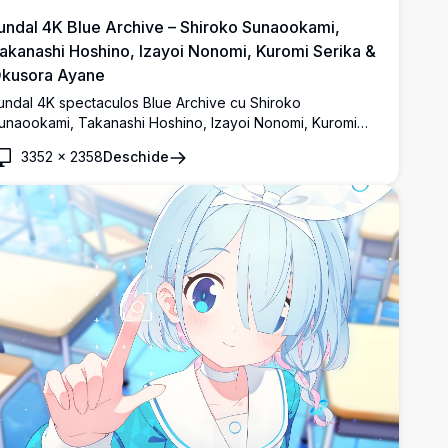
undal 4K Blue Archive – Shiroko Sunaookami,
akanashi Hoshino, Izayoi Nonomi, Kuromi Serika &
kusora Ayane
undal 4K spectaculos Blue Archive cu Shiroko
unaookami, Takanashi Hoshino, Izayoi Nonomi, Kuromi
erika și Okusora Ayane într-o scenă animată în port cu
3352
×
2358
Deschide
ești, undițe și uniforme școlare vibrante sub un cer
lbastru strălucitor.