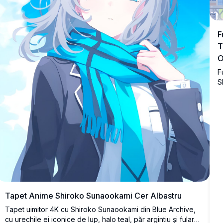
F
T
O
F
S
K
s
ș
Tapet Anime Shiroko Sunaookami Cer Albastru
Tapet uimitor 4K cu Shiroko Sunaookami din Blue Archive,
cu urechile ei iconice de lup, halo teal, păr argintiu și fular