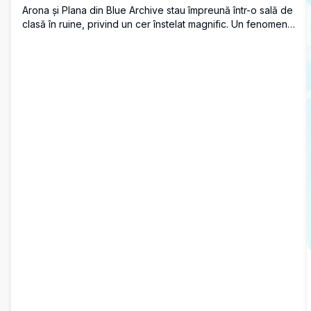
Arona și Plana din Blue Archive stau împreună într-o sală de
clasă în ruine, privind un cer înstelat magnific. Un fenomen
cosmic luminos iluminează scena, îmbinând minunea
cerească cu estetica nostalgică a școlii în rezoluție 4K
impresionantă.