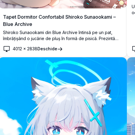
U
o
Tapet Dormitor Confortabil Shiroko Sunaookami –
ș
Blue Archive
a
în
Shiroko Sunaookami din Blue Archive întinsă pe un pat,
îmbrățișând o jucărie de pluș în formă de pisică. Prezintă
urechile sale caracteristice de lup, halo-ul neon strălucitor
4012
×
2838
Deschide
și ochii albaștri într-un stil artistic anime 4K detaliat.