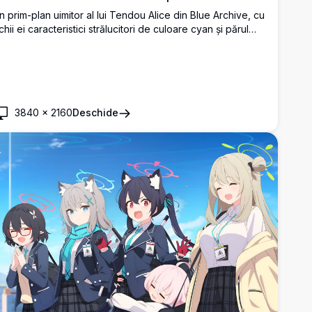
n prim-plan uimitor al lui Tendou Alice din Blue Archive, cu
chii ei caracteristici strălucitori de culoare cyan și părul
aten. Un mic robot companion se odihnește lângă ea în
ceastă operă de artă anime redată frumos, la rezoluție
altă.
3840
×
2160
Deschide