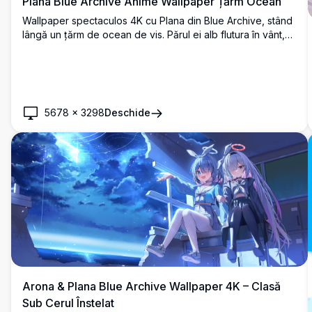
Plana Blue Archive Anime Wallpaper Țărm Ocean
Wallpaper spectaculos 4K cu Plana din Blue Archive, stând
lângă un țărm de ocean de vis. Părul ei alb flutura în vânt,
completat de uniforma sa de marinar întunecată și halo-ul
iconic roz, radiind o atmosferă melancolică, dar eterică.
5678
×
3298
Deschide
Arona & Plana Blue Archive Wallpaper 4K – Clasă
Sub Cerul Înstelat