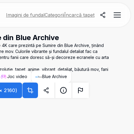
Imagini de fundal
Categorii
Încarcă tapet
 din Blue Archive
ie 4K care prezintă pe Sumire din Blue Archive, ținând
mov. Culorile vibrante și fundalul detaliat fac ca
entru fanii care doresc să-și decoreze ecranele cu arta
zoluție, tapet, anime, vibrant, detaliat, băutură mov, fani
Joc video
Blue Archive
×
2160
)