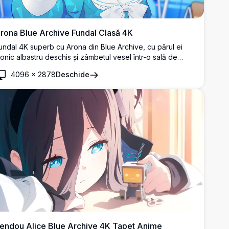
rona Blue Archive Fundal Clasă 4K
undal 4K superb cu Arona din Blue Archive, cu părul ei
conic albastru deschis și zâmbetul vesel într-o sală de
lasă școlară. O operă de artă anime de înaltă rezoluție,
4096
×
2878
Deschide
erfectă pentru fundaluri de desktop.
endou Alice Blue Archive 4K Tapet Anime