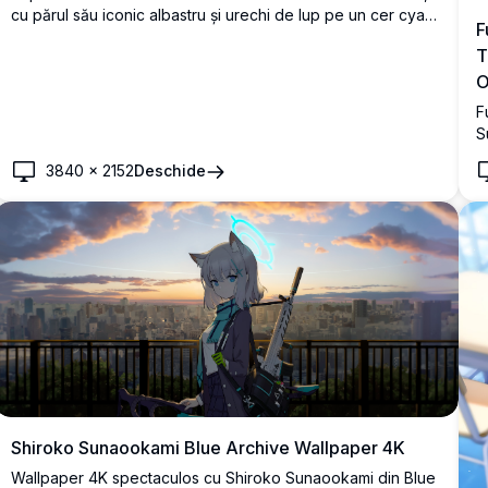
cu părul său iconic albastru și urechi de lup pe un cer cyan
F
vibrant. Părul fluturând în vânt și eșarfa ondulată creează o
T
compoziție dinamică și spectaculoasă.
O
F
S
S
3840
×
2152
Deschide
p
a
Shiroko Sunaookami Blue Archive Wallpaper 4K
Wallpaper 4K spectaculos cu Shiroko Sunaookami din Blue