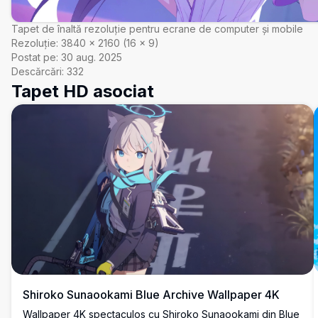
Tapet de înaltă rezoluție pentru ecrane de computer și mobile
Rezoluție:
3840
×
2160
(
16
×
9
)
Postat pe:
30 aug. 2025
Descărcări:
332
Tapet HD asociat
Shiroko Sunaookami Blue Archive Wallpaper 4K
Wallpaper 4K spectaculos cu Shiroko Sunaookami din Blue