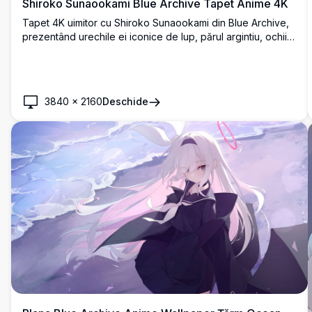
Shiroko Sunaookami Blue Archive Tapet Anime 4K
Tapet 4K uimitor cu Shiroko Sunaookami din Blue Archive,
prezentând urechile ei iconice de lup, părul argintiu, ochii
albaștri, ochelari de soare și hanorac întunecat. O operă de
artă digitală în rezoluție înaltă, perfectă pentru fundaluri de
desktop.
3840
×
2160
Deschide