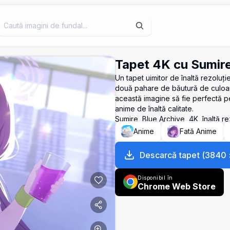
Tapet 4K cu Sumire
Un tapet uimitor de înaltă rezoluț
două pahare de băutură de culoare 
această imagine să fie perfectă p
anime de înaltă calitate.
Sumire, Blue Archive, 4K, înaltă re
Anime
Fată Anime
Descarcă tapet
(
3840
Disponibil în
Chrome Web Store