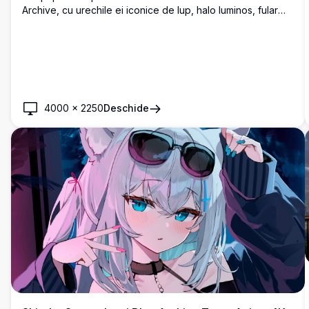
Archive, cu urechile ei iconice de lup, halo luminos, fular
turcoaz și echipament tactic pe un fundal cinematic de
noapte. Perfect pentru fanii anime și jucători.
4000
×
2250
Deschide