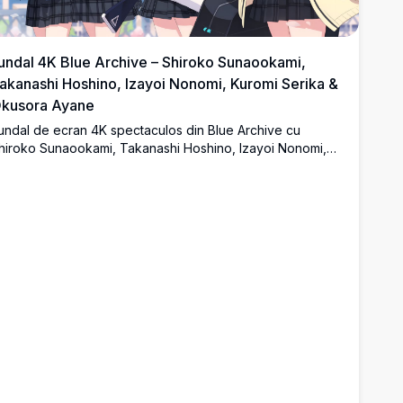
undal 4K Blue Archive – Shiroko Sunaookami,
akanashi Hoshino, Izayoi Nonomi, Kuromi Serika &
kusora Ayane
undal de ecran 4K spectaculos din Blue Archive cu
hiroko Sunaookami, Takanashi Hoshino, Izayoi Nonomi,
uromi Serika și Okusora Ayane în uniformele școlii Abydos
ub un cer albastru vibrant, evidențiind halourile lor iconice
i expresiile vesele.