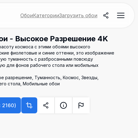
Обои
Категории
Загрузить обои
ои - Высокое Разрешение 4K
расоту космоса с этими обоями высокого
ркие фиолетовые и синие оттенки, это изображение
ую туманность с разбросанными повсюду
ю для фонов рабочего стола или мобильных
ое разрешение, Туманность, Космос, Звезды,
его стола, Мобильные обои
×
2160
)