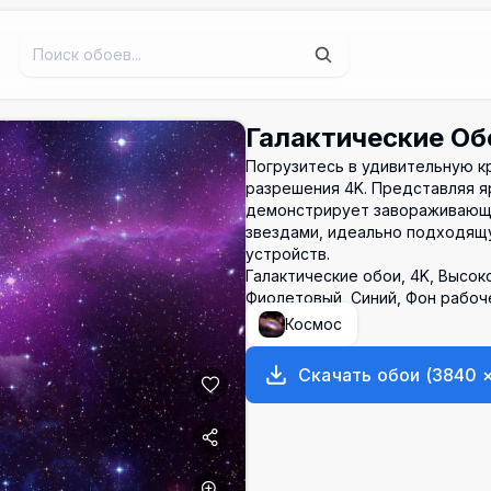
Галактические Об
Погрузитесь в удивительную к
разрешения 4K. Представляя я
демонстрирует завораживающ
звездами, идеально подходящу
устройств.
Галактические обои, 4K, Высок
Фиолетовый, Синий, Фон рабоч
Космос
Скачать обои
(
3840