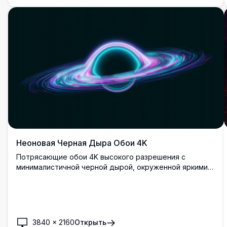
предлагает захватывающий вид на наш мир и космос.
Неоновая Черная Дыра Обои 4K
Потрясающие обои 4K высокого разрешения с
минималистичной черной дырой, окруженной яркими
неоновыми кольцами в голубом, розовом и
фиолетовом цветах. Этот космический дизайн
привносит небесную элегантность на любой экран
компьютера или мобильного устройства, идеально
подходит для любителей космоса, ищущих
3840
×
2160
Открыть