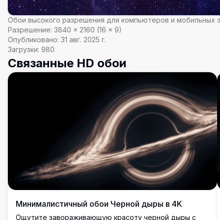
Обои высокого разрешения для компьютеров и мобильных 
Разрешение:
3840
×
2160
(
16
×
9
)
Опубликовано:
31 авг. 2025 г.
Загрузки:
980
Связанные HD обои
Минималистичный обои Черной дыры в 4K
Ощутите завораживающую красоту черной дыры с