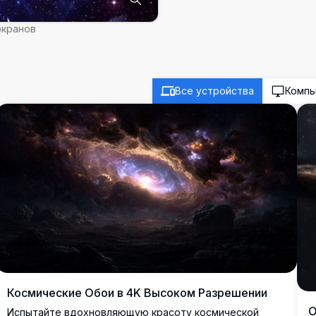
экранов
Все устройства
Комп
Космические Обои в 4K Высоком Разрешении
О
Испытайте вдохновляющую красоту космической