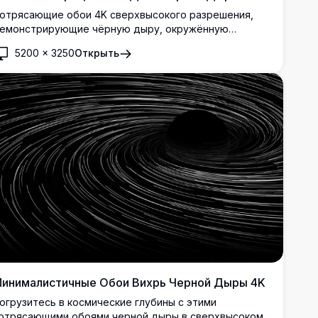
отрясающие обои 4K сверхвысокого разрешения,
емонстрирующие чёрную дыру, окружённую
ветящимся аккреционным диском. Гравитационно
5200
×
3250
Открыть
скажённый свет создаёт завораживающее
осмическое зрелище на фоне звёздного поля,
ривнося тайны глубокого космоса на ваш рабочий
тол с захватывающей научной точностью и
изуальной детализацией.
инималистичные Обои Вихрь Черной Дыры 4K
огрузитесь в космические глубины с этими
отрясающими обоями черной дыры в сверхвысоком