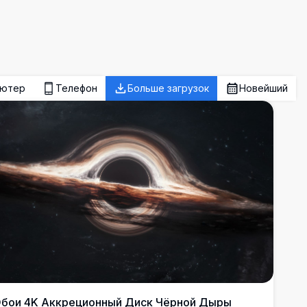
ьютер
Телефон
Больше загрузок
Новейший
бои 4K Аккреционный Диск Чёрной Дыры