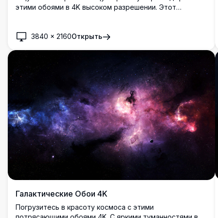
этими обоями в 4K высоком разрешении. Этот
минималистичный дизайн запечатлевает
вдохновляющее явление черной дыры, идеально
подходит для любителей космоса и для тех, кто
3840
×
2160
Открыть
хочет добавить немного космической элегантности на
свои экраны.
Галактические Обои 4K
Погрузитесь в красоту космоса с этими
потрясающими обоями 4K. С яркими туманностями в