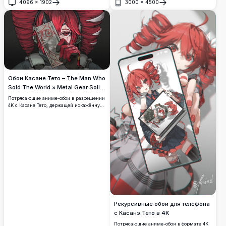
4096
×
1902
3000
×
4500
глазами и развевающимися волосами.
Открыть
Открыть
Идеальное цифровое искусство,
демонстрирующее детализированный
дизайн персонажа с яркими цветами и
атмосферными эффектами.
Обои Касане Тето – The Man Who
Sold The World × Metal Gear Solid
4K
Потрясающие аниме-обои в разрешении
4K с Касане Тето, держащей искажённую
долларовую купюру с оккультными
красными символами, вдохновлённые
эстетикой «The Man Who Sold The World»
и Metal Gear Solid. Тёмное, атмосферное
и невероятно детализированное
произведение искусства.
Рекурсивные обои для телефона
с Касанэ Тето в 4K
Потрясающие аниме-обои в формате 4K