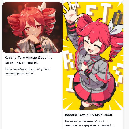
демонстрирует культовых персонажей
Vocaloid с их фирменными синими,
светлыми и розовыми волосами,
идеально подходит для любителей
аниме и поклонников японских
виртуальных певиц.
Касанэ Тэто Аниме Девочка
Обои - 4K Ультра HD
Красивые обои аниме в 4K ультра
высоком разрешении,
демонстрирующие Касанэ Тэто с
поразительными рыжими кудрявыми
волосами, малиновыми глазами и
элегантным белым нарядом. Премиум
качество цифрового искусства с яркими
цветами и детальным дизайном
персонажа идеально для любителей
аниме.
Касанэ Тэто 4K Аниме Обои
Высококачественные обои 4K с
энергичной виртуальной певицей