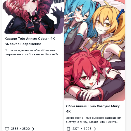
Kasane Teto Аниме Обои - 4K
Высокое Разрешение
Потрясающие аниме обои 4K высокого
разрешения с изображением Касане Тето
с яркими красными волосами и алыми
глазами в стильном темном наряде.
Идеальный фон рабочего стола Ultra HD
для любителей аниме и
широкоформатных дисплеев с
красивыми художественными деталями.
Обои Аниме Трио Хатсуне Мику
4K
Яркие обои аниме высокого разрешения
с Хатсуне Мику, Касане Тето и Акита
Неру в весёлой групповой позе.
3583
×
2500
2274
×
4096
Красочное произведение искусства
Открыть
Открыть