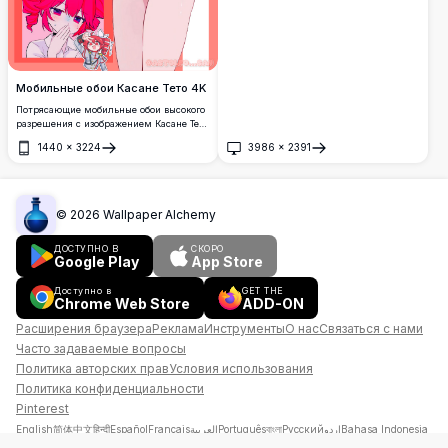
Мобильные обои Касане Тето 4K
Потрясающие мобильные обои высокого
разрешения с изображением Касане Тето
в ярких розовых тонах. Этот
1440
×
3224
3986
×
2391
премиальный коллаж в формате 4K
Открыть
Открыть
демонстрирует любимого персонажа
Vocaloid в различных очаровательных
позах и нарядах, от стиля чиби до
детализированной графики персонажа.
©
2026
Wallpaper Alchemy
Идеально подходит для любителей
аниме, ищущих привлекательные фоны
ДОСТУПНО В
СКОРО
для смартфонов с исключительной
Google Play
App Store
четкостью и яркими цветами.
Доступно в
GET THE
Chrome Web Store
ADD-ON
Расширения браузера
Реклама
Инструменты
О нас
Связаться с нами
Часто задаваемые вопросы
Политика авторских прав
Условия использования
Политика конфиденциальности
Pinterest
English
简体中文
हिन्दी
Español
Français
العربية
Português
বাংলা
Русский
اردو
Bahasa Indonesia
فارسی
Deutsch
日本語
Türkçe
Tiếng Việt
தமிழ்
Italiano
Tagalog
Hausa
Kiswahili
한국어
ไทย