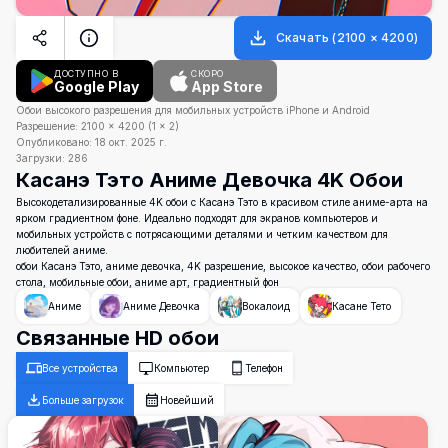
Скачать
(
2100
×
4200
)
ДОСТУПНО В
СКОРО
Google Play
App Store
Обои высокого разрешения для мобильных устройств iPhone и Android
Разрешение:
2100
×
4200
(
1
×
2
)
Опубликовано:
18 окт. 2025 г.
Загрузки:
286
Касанэ Тэто Аниме Девочка 4K Обои
Высокодетализированные 4K обои с Касанэ Тэто в красивом стиле аниме-арта на
ярком градиентном фоне. Идеально подходят для экранов компьютеров и
мобильных устройств с потрясающими деталями и четким качеством для
любителей аниме.
обои Касанэ Тэто, аниме девочка, 4K разрешение, высокое качество, обои рабочего
стола, мобильные обои, аниме арт, градиентный фон
Аниме
Аниме Девочка
Вокалоид
Касане Тето
Связанные HD обои
Все устройства
Компьютер
Телефон
Больше загрузок
Новейший