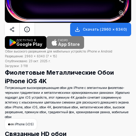
Скачать
(
2960
×
6340
)
ДОСТУПНО В
СКОРО
Google Play
App Store
Обои высокого разрешения для мобильных устройств iPhone и Android
Разрешение:
2960
×
6340
(
7
×
15
)
Опубликовано:
23 окт. 2025 г.
Загрузки:
3 118
Фиолетовые Металлические Обои
iPhone iOS 4K
Потрясающие высокоразрешающие обои для iPhone с элегантными фиолетово-
черными градиентами и металлическими хромированными рамками. Идеально
подходят для iOS устройств, этот премиум 4K дизайн сочетает современную
эстетику с изысканными цветовыми схемами для роскошного домашнего экрана.
обои iPhone, обои iOS, обои 4K, фиолетовые обои, металлические обои, высокое
разрешение, премиум обои, градиентный фон, хромированная рамка, мобильные
обои
iPhone (iOS)
Связанные HD обои