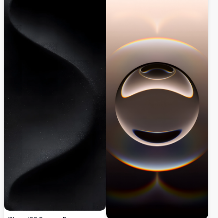
устройств, создавая элегантную
утонченный и современный вид с
индустриальную эстетику с
плавными геометрическими
драматичной глубиной и
элементами и богатыми цветовыми
профессиональным аудио-
переходами.
минимализмом.