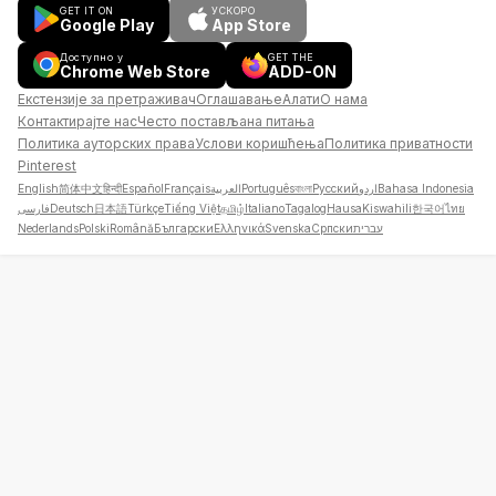
GET IT ON
УСКОРО
Google Play
App Store
Доступно у
GET THE
Chrome Web Store
ADD-ON
Екстензије за претраживач
Оглашавање
Алати
О нама
Контактирајте нас
Често постављана питања
Политика ауторских права
Услови коришћења
Политика приватности
Pinterest
English
简体中文
हिन्दी
Español
Français
العربية
Português
বাংলা
Русский
اردو
Bahasa Indonesia
فارسی
Deutsch
日本語
Türkçe
Tiếng Việt
தமிழ்
Italiano
Tagalog
Hausa
Kiswahili
한국어
ไทย
Nederlands
Polski
Română
Български
Ελληνικά
Svenska
Српски
עברית