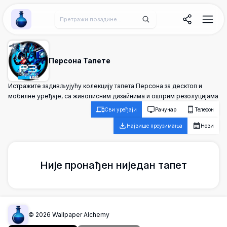
Wallpaper Alchemy
Персона Тапете
Истражите задивљујућу колекцију тапета Персона за десктоп и
мобилне уређаје, са живописним дизайнима и оштрим резолуцијама
Сви уређаји
Рачунар
Телефон
Највише преузимања
Нови
Није пронађен ниједан тапет
©
2026
Wallpaper Alchemy