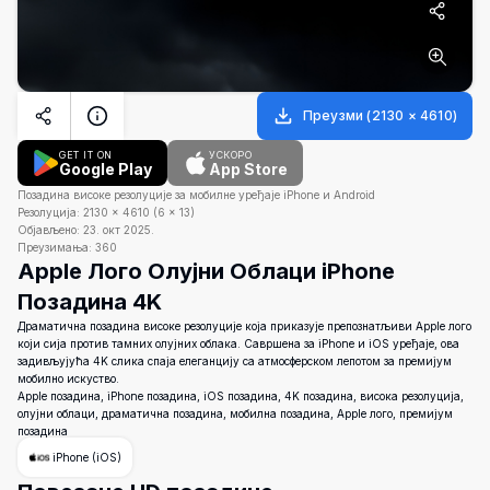
Преузми
(
2130
×
4610
)
GET IT ON
УСКОРО
Google Play
App Store
Позадина високе резолуције за мобилне уређаје iPhone и Android
Резолуција:
2130
×
4610
(
6
×
13
)
Објављено:
23. окт 2025.
Преузимања:
360
Apple Лого Олујни Облаци iPhone
Позадина 4K
Драматична позадина високе резолуције која приказује препознатљиви Apple лого
који сија против тамних олујних облака. Савршена за iPhone и iOS уређаје, ова
задивљујућа 4K слика спаја елеганцију са атмосферском лепотом за премијум
мобилно искуство.
Apple позадина, iPhone позадина, iOS позадина, 4K позадина, висока резолуција,
олујни облаци, драматична позадина, мобилна позадина, Apple лого, премијум
позадина
iPhone (iOS)