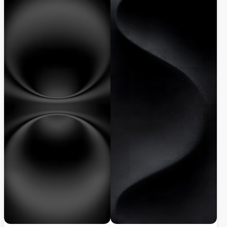
позадина ствара софистициран и
уређаје, ова премијум 4K позадина нуди
модеран изглед са глатким
глатко мешање боја и модеран естетски
геометријским елементима и богатим
привлак за ваш мобилни екран.
прелазима боја.