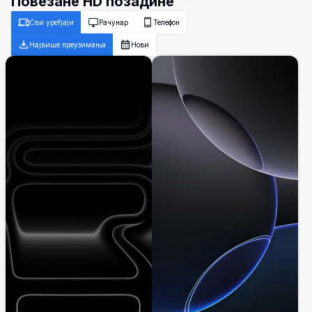
Повезане HD позадине
Сви уређаји
Рачунар
Телефон
Највише преузимања
Нови