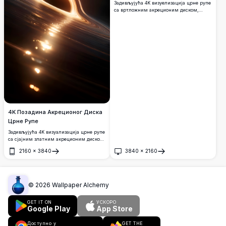
уметност
Задивљујућа 4K визуелизација црне рупе
са вртложним акреционим диском,
живописним плавим и наранџастим
светлом маглине и савршеним
огледалским одразом. Идеално за
позадину радне површине и љубитеље
свемира.
4K Позадина Акреционог Диска
Црне Рупе
Задивљујућа 4K визуализација црне рупе
са сјајним златним акреционим диском,
савијањем светлости кроз гравитационо
2160
×
3840
3840
×
2160
сочиво. Задивљујуће уметничко дело
Отвори
Отвори
космоса у ултра-високој резолуцији,
савршено за позадине рачунара и
мобилних телефона.
©
2026
Wallpaper Alchemy
GET IT ON
УСКОРО
Google Play
App Store
Доступно у
GET THE