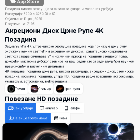
App Store
Позадина високе резолуције за екране рачунара и мобилних уређаја
Резолуција:
5200
×
3250
(
8
×
5
)
Објављено:
11. дец 2025.
Преузимања:
7.195
Акрециони Диск Црне Рупе 4K
Позадина
Задивљујућа 4K ултра-високе резолуције позадина која приказује црну рупу
окружену њеним светлећим акреционим диском. Гравитационо искривљена
светлост ствара опчињавајући космички призор на позадини звезданог поља,
доносећи мистерије дубоког свемира на ваш радни сто са задивљујућом научном
прецизношћу и визуелним детаљима.
4K позадина, позадина црне рупе, висока резолуција, акрециони диск, свемирска
позадина, космичка позадина, ултра HD, позадина радне површине, астрономија,
универзум, астрофизика, међузвездани
Таман
Свемир
Црна рупа
Повезане HD позадине
Сви уређаји
Рачунар
Телефон
Највише преузимања
Нови