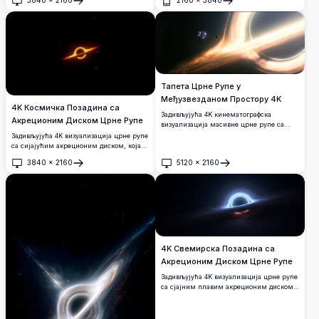
филма Интерстелар. Свемирска станица
Отвори
Отвори
и планета орбитирају у близини,
окружене интензивним савијањем
светлости гравитацијом у дубоком
свемиру.
Тапета Црне Рупе у
Међузвезданом Простору 4K
4K Космичка Позадина са
Задивљујућа 4K кинематографска
Акреционим Диском Црне Рупе
визуализација масивне црне рупе са
сјајним акреционим диском који савија
Задивљујућа 4K визуализација црне рупе
простор-време. Свемирски брод и
са сијајућим акреционим диском, која
планета круже у близини, снимљени у
зрачи ватреном наранџастом и златном
3840
×
2160
5120
×
2160
запањујућим детаљима ултра-високе
светлошћу на позадини бесконачне
Отвори
Отвори
резолуције на позадини космичке
свемирске таме. Савршено за позадину
празнине.
радне површине и љубитеље свемира.
4K Свемирска Позадина са
Акреционим Диском Црне Рупе
Задивљујућа 4K визуализација црне рупе
са сјајним плавим акреционим диском
који савија светлост и просторвреме.
Садржи драматичне ефекте
гравитационог сочива на позадини