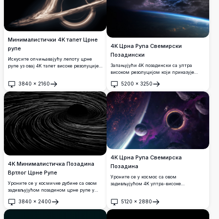
Минималистички 4K тапет Црне
4K Црна Рупа Свемирски
рупе
Позадински
Искусите опчињавајућу лепоту црне
Запањујући 4K позадински са ултра
рупе уз овај 4K тапет високе резолуције.
високом резолуцијом који приказује
Овај минималистички дизајн хвата
драматично помрачење црне рупе
импозантни феномен црне рупе,
3840
×
2160
5200
×
3250
изnad Земљине атмосфере. Садржи
савршен за љубитеље свемира и свакога
Отвори
Отвори
живописне космичке облаке у
ко жели да дода даљински додир
љубичастим и плавим нијансама са
космичке елеганције својим екранима.
сјајним небеским светлосним ефектима,
стварајући епску свемирску сцену
савршену за позадине радне површине.
4K Црна Рупа Свемирска
4K Минималистичка Позадина
Позадина
Вртлог Црне Рупе
Уроните се у космос са овом
Уроните се у космичке дубине са овом
задивљујућом 4K ултра-високе
задивљујућом позадином црне рупе у
резолуције позадином црне рупе.
ултра високој резолуцији 4K. Са
Приказује драматичан гравитациони
3840
×
2400
5120
×
2880
елегантним текућим линијама које се
вртлог окружен небеским телима,
Отвори
Отвори
спирално увлаче у таму, овај
сјајним магличастим облацима и
минималистички дизајн савршено хвата
астронаутом који истражује бесконачну