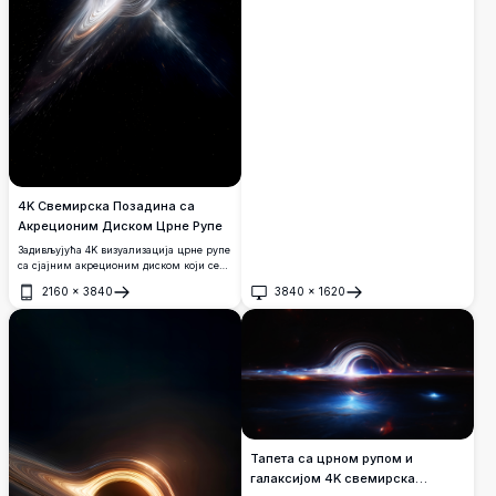
дубоког космоса са расутим звездама.
4K Свемирска Позадина са
Акреционим Диском Црне Рупе
Задивљујућа 4K визуализација црне рупе
са сјајним акреционим диском који се
вихори у дубоком свемиру. Светли
2160
×
3840
3840
×
1620
релативистички млазеви и искривљена
Отвори
Отвори
светлост стварају задивљујућу космичку
сцену на позадини универзума
испуњеног звездама.
Тапета са црном рупом и
галаксијом 4K свемирска