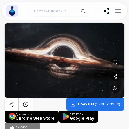
Wallpaper Alchemy
Преузми
(
5200
×
3250
)
Доступно у
GET IT ON
Chrome Web Store
Google Play
УСКОРО