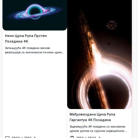
гравитационо привлачење и
празнину. Савршено за љубитеље
мистериозну лепоту свемира, идеалан
свемира који траже задивљујуће
за модерне рачунаре и екране.
космичке слике за своје desktop или
мобилне екране.
Неон Црна Рупа Прстен
Позадина 4K
Запањујућа 4K позадина високе
резолуције са минималистичком црном
рупом окруженом живописним
неонским прстеновима у цијан, розе и
љубичастој боји. Овај космички дизајн
доноси небеску елеганцију на било који
desktop или мобилни екран, савршен за
љубитеље свемира који траже модерну,
упадљиву позадину са детаљима
премијум квалитета.
Међузвездана Црна Рупа
Гаргантуа 4K Позадина
Задивљујућа 4K позадина са масивном
црном рупом са сјајним акреционим
диском, инспирисана Гаргантуом из
3840
×
2160
2160
×
3840