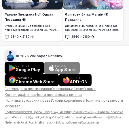
Фрирен Звездана Ноћ Одраз
Фријерен Битка Магије 4K
Позадина 4K
Позадина
Етерична 4K аниме позадина која
Динамичка 4K позадина која приказује
приказује Фрирен из Beyond Journey's
Фријерен из Beyond Journey's End како
End у мирном тренутку размишљања.
баца моћну магију својим иконичним
3840
×
2160
3840
×
2160
Вољена елф чаробница седи грациозно
штапом. Бела коса елф чаробњакиња
Отвори
Отвори
под звезданим небом, окружена нежним
ослобађа сјајну магијску енергију на
плавим цвећем са њеним одразом
мистичној позадини, приказујући своју
огледаним у мирној води, стварајући
невероватну магијску вештину у
мирну и мистичну атмосферу.
запањујућим детаљима ултра-високе
©
2026
Wallpaper Alchemy
дефиниције.
GET IT ON
УСКОРО
Google Play
App Store
Доступно у
GET THE
Chrome Web Store
ADD-ON
Екстензије за претраживач
Оглашавање
Алати
О нама
Контактирајте нас
Често постављана питања
Политика ауторских права
Услови коришћења
Политика приватности
Pinterest
English
简体中文
हिन्दी
Español
Français
العربية
Português
বাংলা
Русский
اردو
Bahasa Indonesia
فارسی
Deutsch
日本語
Türkçe
Tiếng Việt
தமிழ்
Italiano
Tagalog
Hausa
Kiswahili
한국어
ไทย
Nederlands
Polski
Română
Български
Ελληνικά
Svenska
Српски
עברית