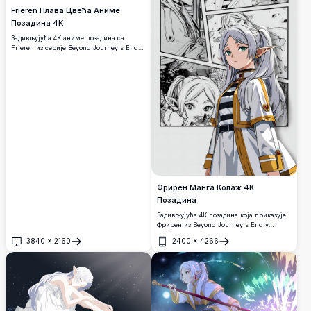
Frieren Плава Цвећа Аниме
Позадина 4K
Задивљујућа 4K аниме позадина са
Frieren из серије Beyond Journey's End
која мирно почива у магичном пољу
плавог и белог цвећа. Сребрнокоса
вилењачка магијашица окружена је
живописном флором, стварајући
сањалачку и етеричну атмосферу са
меким осветљењем и прекрасним
детаљима.
Фрирен Манга Колаж 4К
Позадина
Задивљујућа 4К позадина која приказује
Фрирен из Beyond Journey's End у
опчињавајућем манга-стилу колаж
3840
×
2160
2400
×
4266
распореду. Више панела приказује
Отвори
Отвори
вољену вилењачку чаробњакињу са
њеном препознатљивом белом косом и
зеленим очима, савршено за љубитеље
анимеа који траже високорезолуционе
позадине за рачунар или мобилни
телефон.