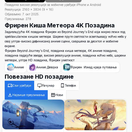
Позадина високе резолуције за мобилне уређаје iPhone и Android
Резолуција:
2160
×
3834
(
9
×
16
)
Објављено:
7. окт 2025.
Преузимања:
278
Фрирен Киша Метеора 4K Позадина
Задивљујућа 4K позадина Фрирен из Beyond Journey's End која мирно лежи под
spektакularном кишом метеора. Шарене пруге светлости осветљавају ноћно небо у
овој ултра-високо дефинисаној аниме сцени, савршена за десктоп и мобилне
екране.
Фрирен Beyond Journey's End, позадина киша метеора, 4K аниме позадина,
позадина падајуће звезде, високе резолуције аниме, позадина ноћно небо, шарени
метеори, ултра HD позадина, Фрирен уметност
Аниме
Аниме Девојка
Фрирен: Изнад краја путовања
Повезане HD позадине
Сви уређаји
Рачунар
Телефон
Највише преузимања
Нови