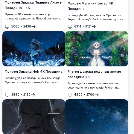
Фриерен Зимска Планина Аниме
Фрирен Магични Ветар 4K
Позадина - 4K
Позадина
Прелепа 4K аниме позадина која
Запањујућа 4K позадина са Фрирен из
приказује Фриерен из Beyond Journey's
Beyond Journey's End са њеним култним
End у мирном зимском планинском
штапом усред вртложних магичних
5060
×
2430
6314
×
3121
пејзажу. Сребрнокоса вилинска
ветрова. Белокоса вилењачка чаробница
Отвори
Отвори
чаробница држи светлећи фењер испред
је прелепо приказана на фону сањивог
задивљујућих врхова прекривених
заласка сунца са развијајућом косом и
снегом са топлим осветљењем заласка
мистичном атмосфером у ултра-високој
сунца, стварајући мирну и магичну
резолуцији.
атмосферу.
Фрирен Зимска Ноћ 4K Позадина
Frieren шумска водопад аниме
позадина 4K
Задивљујућа 4K позадина која приказује
Фрирен из Beyond Journey's End како
Задивљујућа аниме позадина високе
шета кроз магични зимски пејзаж.
резолуције која приказује Frieren из
Белокоса елф чаробњакиња је окружена
серије Beyond Journey's End у
3840
×
2160
4800
×
2700
вртложним снегом, светлућавим
мистичном шумском окружењу.
Отвори
Отвори
цвећем и зачараним латицама под
Сребрнокоса вилењачка чаробница стоји
звезданим ноћним небом у запањујућем
мирно испред светлуцавог водопада,
ултра-високом квалитету.
окружена бујном зеленом вегетацијом и
магичним осветљењем, стварајући
опчињавајућу и спокојну атмосферу
савршену за сваки екран.