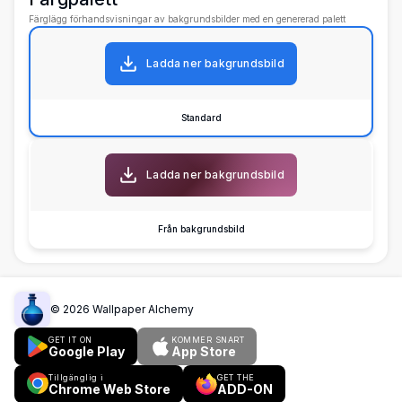
Färglägg förhandsvisningar av bakgrundsbilder med en genererad palett
Ladda ner bakgrundsbild
Standard
Ladda ner bakgrundsbild
Från bakgrundsbild
©
2026
Wallpaper Alchemy
GET IT ON
KOMMER SNART
Google Play
App Store
Tillgänglig i
GET THE
Chrome Web Store
ADD-ON