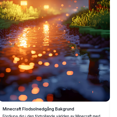
t
d
s
e
u
Minecraft Flodsolnedgång Bakgrund
Fördjupa dig i den förtrollande världen av Minecraft med