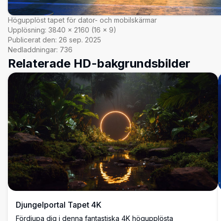
Högupplöst tapet för dator- och mobilskärmar
Upplösning:
3840
×
2160
(
16
×
9
)
Publicerat den:
26 sep. 2025
Nedladdningar:
736
Relaterade HD-bakgrundsbilder
Djungelportal Tapet 4K
Fördjupa dig i denna fantastiska 4K högupplösta