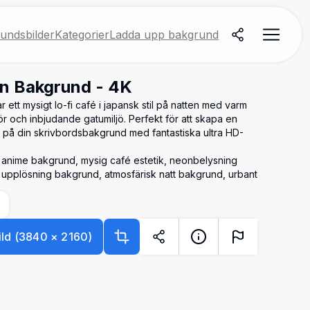
undsbilder
Kategorier
Ladda upp bakgrund
en Bakgrund - 4K
ett mysigt lo-fi café i japansk stil på natten med varm
r och inbjudande gatumiljö. Perfekt för att skapa en
 på din skrivbordsbakgrund med fantastiska ultra HD-
K anime bakgrund, mysig café estetik, neonbelysning
upplösning bakgrund, atmosfärisk natt bakgrund, urbant
ld
(
3840
×
2160
)