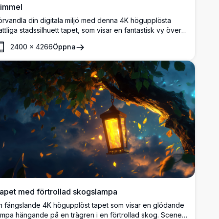
immel
örvandla din digitala miljö med denna 4K högupplösta
attliga stadssilhuett tapet, som visar en fantastisk vy över
ajestätiska skyskrapor under en fascinerande,
2400
×
4266
Öppna
tjärnströsslad lila himmel. De skimrande reflektionerna på
attnet förstärker den drömlika urbana atmosfären, perfekt
ör de som älskar moderna stadssilhuetter. Denna
ängslande scen, kännetecknad av sina rika violetta
yanser, ger en elegant och fridfull stämning, lämplig för
lla enhetsskärmar. Upplev skönheten och lugnet i urbana
ätter varje gång du tittar på din skärm.
apet med förtrollad skogslampa
n fängslande 4K högupplöst tapet som visar en glödande
ampa hängande på en trägren i en förtrollad skog. Scenen