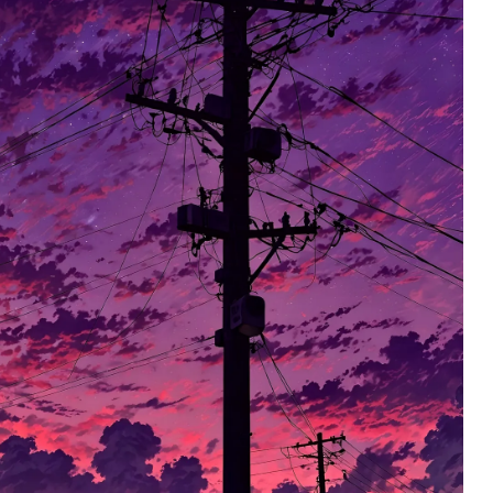
ä
f
t
d
l