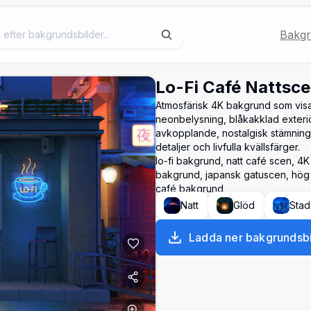
Bakgr
Lo-Fi Café Nattsc
Atmosfärisk 4K bakgrund som visar 
neonbelysning, blåkakklad exteriö
avkopplande, nostalgisk stämning
detaljer och livfulla kvällsfärger.
lo-fi bakgrund, natt café scen, 4
bakgrund, japansk gatuscen, hög 
café bakgrund
Natt
Glöd
Stad
Ladda ner bakgrundsbi