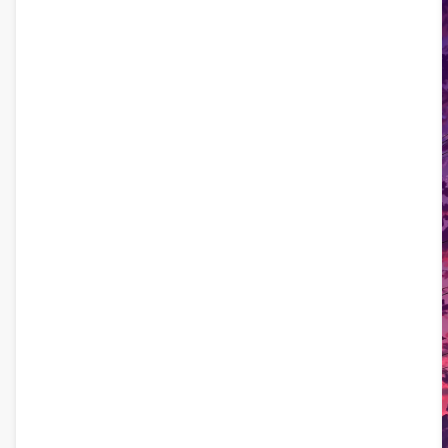
och kastar ett mjukt ljus mitt i en regnig, eterisk skog. De
djupa blå och livfulla orange tonerna skapar en magisk
atmosfär, perfekt för att lägga till en touch av mystik på din
skärm. Denna högupplösta 4K-bild garanterar fantastisk
klarhet och detaljrikedom, vilket gör den till ett idealiskt val
för stationära datorer, bärbara datorer eller mobila enheter
som söker en fängslande naturinspirerad estetik.