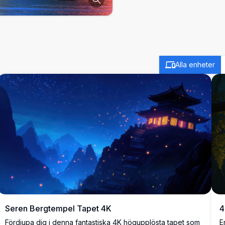
Alla enheter
4
Seren Bergtempel Tapet 4K
E
Fördjupa dig i denna fantastiska 4K högupplösta tapet som