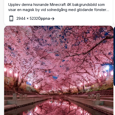
Upplev denna hisnande Minecraft 4K bakgrundsbild som
visar en magisk by vid solnedgång med glödande fönster,
svävande lyktor och fridfulla kanalreflektioner. Det
2944
×
5232
Öppna
högupplösta konstverket fångar den varma stämningen av
en mysig kväll i en pixlad värld.