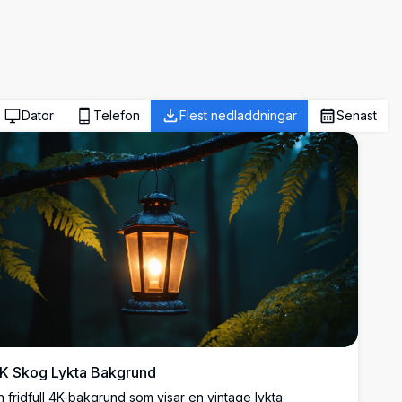
Dator
Telefon
Flest nedladdningar
Senast
K Skog Lykta Bakgrund
n fridfull 4K-bakgrund som visar en vintage lykta