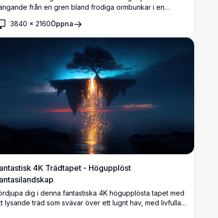
ängande från en gren bland frodiga ormbunkar i en
immig skog. Lykans varma sken kontrasterar vackert med
3840
×
2160
Öppna
e svala, mörka gröna färgerna, vilket skapar en lugn och
örtrollande atmosfär perfekt för skrivbordsbakgrunder.
antastisk 4K Trädtapet - Högupplöst
antasilandskap
ördjupa dig i denna fantastiska 4K högupplösta tapet med
tt lysande träd som svävar över ett lugnt hav, med livfulla
nistor som lyser upp natthimlen. Perfekt för att lägga till en