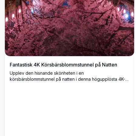
Fantastisk 4K Körsbärsblommstunnel på Natten
Upplev den hisnande skönheten i en
körsbärsblommstunnel på natten i denna högupplösta 4K-
bild. De livfulla rosa blommorna bildar en båge över en lugn
reflekterande damm, upplyst av mjuka ljus, vilket skapar en
fascinerande spegeleffekt. Perfekt för naturälskare och
fotografer, denna scen fångar essensen av våren i en
fridfull miljö. Idealisk för bakgrundsbilder, heminredning
eller inspiration för digital konst, denna högkvalitativa bild
visar den delikata skönheten hos fullt blommande
körsbärsblommor under en stjärnklar himmel.