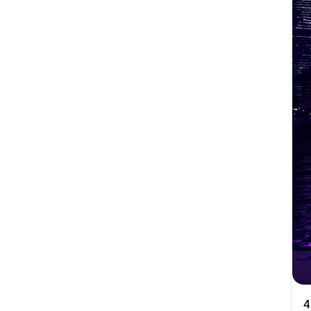
blå tonerna i det frusna landskapet och det reflekterande
vattnet, vilket skapar en hisnande, lugn scen perfekt för
skrivbords- eller mobilbakgrunder.
4