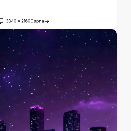
3840
×
2160
Öppna