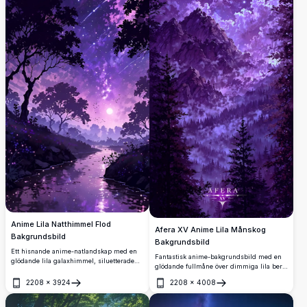
Anime Lila Natthimmel Flod
Afera XV Anime Lila Månskog
Bakgrundsbild
Bakgrundsbild
Ett hisnande anime-natlandskap med en
Fantastisk anime-bakgrundsbild med en
glödande lila galaxhimmel, siluetterade
glödande fullmåne över dimmiga lila berg
träd, stjärnfall och en fridfull månbelyst
och mörka tallskogar. Dramatiska violetta
flod. Perfekt 4K-bakgrundsbild i hög
2208
×
3924
2208
×
4008
moln och stjärnhimlar skapar en eterisk,
Öppna
Öppna
upplösning för fantasy- och anime-
mystisk atmosfär i ultrahög upplösning.
älskare.