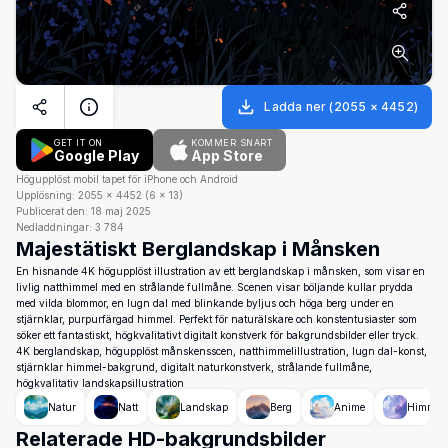
Ladda ner
(
2055
×
4452
)
GET IT ON
KOMMER SNART
Google Play
App Store
Högupplöst mobil tapet för iPhone och Android
Upplösning:
2055
×
4452
(
6
×
13
)
Publicerat den:
18 maj 2025
Nedladdningar:
3 784
Majestätiskt Berglandskap i Månsken
En hisnande 4K högupplöst illustration av ett berglandskap i månsken, som visar en
livlig natthimmel med en strålande fullmåne. Scenen visar böljande kullar prydda
med vilda blommor, en lugn dal med blinkande byljus och höga berg under en
stjärnklar, purpurfärgad himmel. Perfekt för naturälskare och konstentusiaster som
söker ett fantastiskt, högkvalitativt digitalt konstverk för bakgrundsbilder eller tryck.
4K berglandskap, högupplöst månskensscen, natthimmelillustration, lugn dal-konst,
stjärnklar himmel-bakgrund, digitalt naturkonstverk, strålande fullmåne,
högkvalitativ landskapsillustration
Natur
Natt
Landskap
Berg
Anime
Himmel
Relaterade HD-bakgrundsbilder