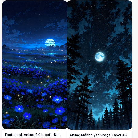
berg, inramad av höga träd och en
strålande sol som kastar gyllene strålar.
En träbänk bjuder in till fredlig
kontemplation, blandar livfulla färger och
detaljerad konstnärlighet. Perfekt för att
förbättra din stationära eller mobila skärm
med dess fantastiska, högkvalitativa
visuella effekter.
Fantastisk Anime 4K-tapet - Natt
Anime Månbelyst Skogs Tapet 4K