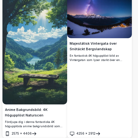
Majestätisk Vintergata över
Snötäckt Bergslandskap
En fantastisk 4K högupplöst bild av
Vintergatan som lyser starkt över en
snötäckt bergskedja. Scenen visar
snöklädda toppar och en lugn sjö som
speglar den stjärnklara himlen. Denna
hisnande vintervildmark under en
stjärnklar natt är perfekt för naturälskare,
stjärnskådare och de som söker skönheten
i orörda landskap.
Anime Bakgrundsbild: 4K
Högupplöst Naturscen
Fördjupa dig i denna fantastiska 4K
högupplösta anime bakgrundsbild som
visar upp en fridfull naturscen. En lugn
2575
×
4406
4256
×
2912
sjö ligger inbäddad mellan frodiga gröna
Öppna
Öppna