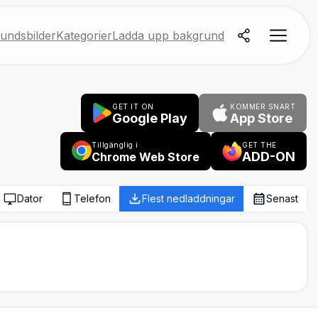
undsbilder
Kategorier
Ladda upp bakgrund
GET IT ON
KOMMER SNART
Google Play
App Store
Tillgänglig i
GET THE
ADD-ON
Chrome Web Store
Dator
Telefon
Flest nedladdningar
Senast