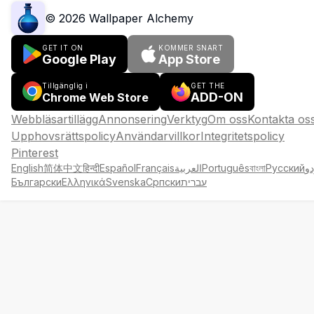
©
2026
Wallpaper Alchemy
GET IT ON
KOMMER SNART
Google Play
App Store
Tillgänglig i
GET THE
ADD-ON
Chrome Web Store
Webbläsartillägg
Annonsering
Verktyg
Om oss
Kontakta os
Upphovsrättspolicy
Användarvillkor
Integritetspolicy
Pinterest
English
简体中文
हिन्दी
Español
Français
العربية
Português
বাংলা
Русский
دو
Български
Ελληνικά
Svenska
Српски
עברית