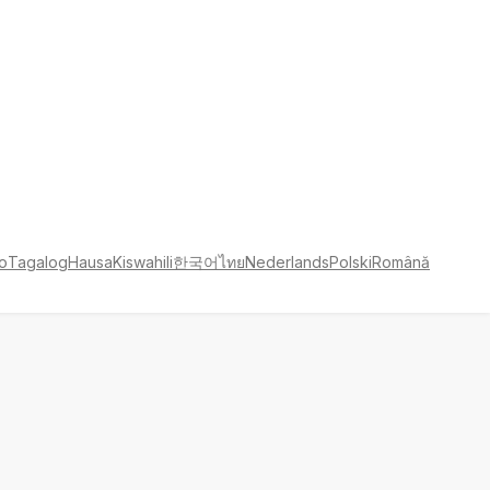
no
Tagalog
Hausa
Kiswahili
한국어
ไทย
Nederlands
Polski
Română