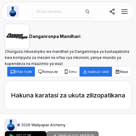
Wallpaper Alchemy
Danganronpa Mandhari
Chunguza mkusanyiko wa mandhari ya Danganronpa ya kustaajabisha
kwa kompyuta za mezani na vifaa vya mkononi, yenye miundo ya
kupendeza na maazimio ya wazi
Vifaa Vyote
Kompyuta
Simu
Vipakuzi zaidi
Mpya
Hakuna karatasi za ukuta zilizopatikana
©
2026
Wallpaper Alchemy
GET IT ON
INAKUJA HIVI KARIBUNI