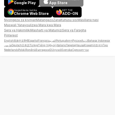
Google Play
App Store
Inapatikana katika
GET THE
Chrome Web Store
ADD-ON
Nyongeza za kivinjari
Matangazo
Zana
Kuhusu sisi
Wasiliana nasi
Maswali Yanayoulizwa Mara kwa Mara
Sera ya Hakimiliki
Masharti ya Matumizi
Sera ya Faragha
Pinterest
English
简体中文
हिन्दी
Español
Français
العربية
Português
বাংলা
Русский
اردو
Bahasa Indonesia
فارسی
Deutsch
日本語
Türkçe
Tiếng Việt
தமிழ்
Italiano
Tagalog
Hausa
Kiswahili
한국어
ไทย
Nederlands
Polski
Română
Български
Ελληνικά
Svenska
Српски
עברית