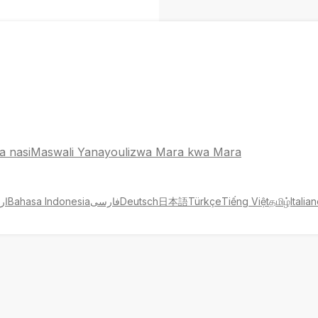
a nasi
Maswali Yanayoulizwa Mara kwa Mara
ار
Bahasa Indonesia
فارسی
Deutsch
日本語
Türkçe
Tiếng Việt
தமிழ்
Italia