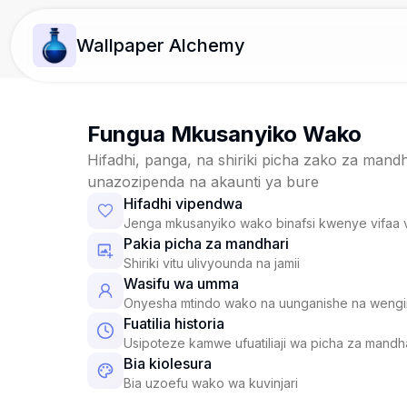
Wallpaper Alchemy
Fungua Mkusanyiko Wako
Hifadhi, panga, na shiriki picha zako za mandh
unazozipenda na akaunti ya bure
Hifadhi vipendwa
Jenga mkusanyiko wako binafsi kwenye vifaa 
Pakia picha za mandhari
Shiriki vitu ulivyounda na jamii
Wasifu wa umma
Onyesha mtindo wako na uunganishe na weng
Fuatilia historia
Usipoteze kamwe ufuatiliaji wa picha za mandh
Bia kiolesura
Bia uzoefu wako wa kuvinjari