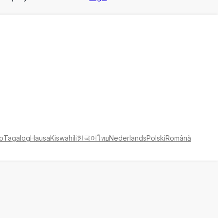
no
Tagalog
Hausa
Kiswahili
한국어
ไทย
Nederlands
Polski
Română