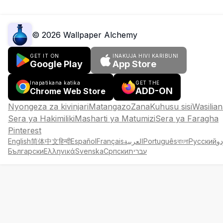
©
2026
Wallpaper Alchemy
GET IT ON
INAKUJA HIVI KARIBUNI
Google Play
App Store
Inapatikana katika
GET THE
ADD-ON
Chrome Web Store
Nyongeza za kivinjari
Matangazo
Zana
Kuhusu sisi
Wasilian
Sera ya Hakimiliki
Masharti ya Matumizi
Sera ya Faragha
Pinterest
English
简体中文
हिन्दी
Español
Français
العربية
Português
বাংলা
Русский
دو
Български
Ελληνικά
Svenska
Српски
עברית