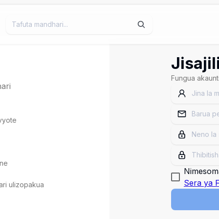
Jisajil
Fungua akaunti
ari
vyote
ine
Nimesoma
Sera ya 
ari ulizopakua