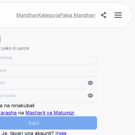
Mandhari
Kategoria
Pakia Mandhari
i
 yako ili uanze
 na ninakubali
Faragha
na
Masharti ya Matumizi
Sajili
Je, tayari una akaunti?
Ingia