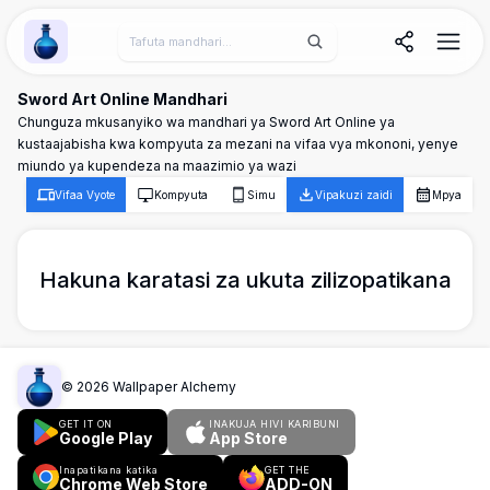
Wallpaper Alchemy
Sword Art Online Mandhari
Chunguza mkusanyiko wa mandhari ya Sword Art Online ya
kustaajabisha kwa kompyuta za mezani na vifaa vya mkononi, yenye
miundo ya kupendeza na maazimio ya wazi
Vifaa Vyote
Kompyuta
Simu
Vipakuzi zaidi
Mpya
Hakuna karatasi za ukuta zilizopatikana
©
2026
Wallpaper Alchemy
GET IT ON
INAKUJA HIVI KARIBUNI
Google Play
App Store
Inapatikana katika
GET THE
Chrome Web Store
ADD-ON