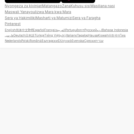
Nyongeza za kivinjari
Matangazo
Zana
Kuhusu sisi
Wasiliana nasi
Maswali Yanayoulizwa Mara kwa Mara
Sera ya Hakimiliki
Masharti ya Matumizi
Sera ya Faragha
Pinterest
English
简体中文
हिन्दी
Español
Français
العربية
Português
বাংলা
Русский
اردو
Bahasa Indonesia
فارسی
Deutsch
日本語
Türkçe
Tiếng Việt
தமிழ்
Italiano
Tagalog
Hausa
Kiswahili
한국어
ไทย
Nederlands
Polski
Română
Български
Ελληνικά
Svenska
Српски
עברית