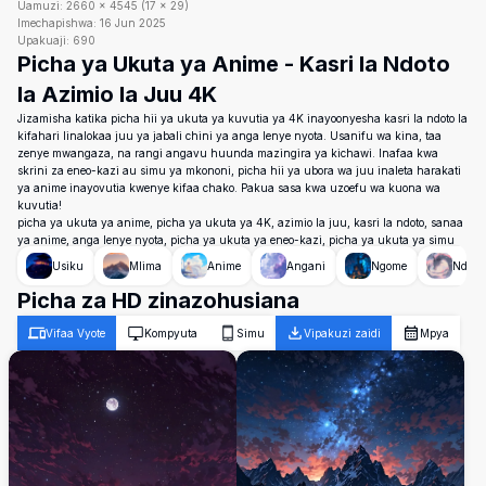
Uamuzi:
2660
×
4545
(
17
×
29
)
Imechapishwa:
16 Jun 2025
Upakuaji:
690
Picha ya Ukuta ya Anime - Kasri la Ndoto
la Azimio la Juu 4K
Jizamisha katika picha hii ya ukuta ya kuvutia ya 4K inayoonyesha kasri la ndoto la
kifahari linalokaa juu ya jabali chini ya anga lenye nyota. Usanifu wa kina, taa
zenye mwangaza, na rangi angavu huunda mazingira ya kichawi. Inafaa kwa
skrini za eneo-kazi au simu ya mkononi, picha hii ya ubora wa juu inaleta harakati
ya anime inayovutia kwenye kifaa chako. Pakua sasa kwa uzoefu wa kuona wa
kuvutia!
picha ya ukuta ya anime, picha ya ukuta ya 4K, azimio la juu, kasri la ndoto, sanaa
ya anime, anga lenye nyota, picha ya ukuta ya eneo-kazi, picha ya ukuta ya simu
Usiku
Mlima
Anime
Angani
Ngome
Ndoto
Picha za HD zinazohusiana
Vifaa Vyote
Kompyuta
Simu
Vipakuzi zaidi
Mpya