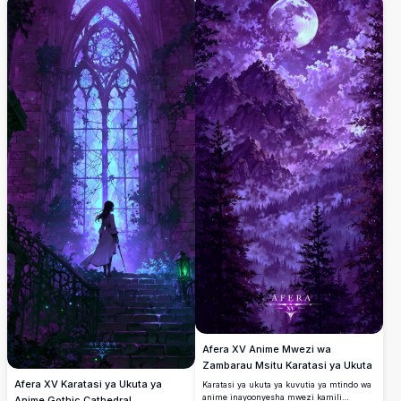
inayopindapinda iliyopambwa na maua ya
mwituni, bonde la utulivu lenye taa za
kijiji zinazometa, na milima mirefu chini
ya anga lenye nyota na rangi ya
zambarau. Inafaa kabisa kwa wapenzi wa
asili na wanaopenda sanaa wanaotafuta
kazi ya sanaa ya dijitali ya kustaajabisha
na ya ubora wa juu kwa ajili ya mandhari
ya ukuta au kuchapisha.
Afera XV Anime Mwezi wa
Zambarau Msitu Karatasi ya Ukuta
Afera XV Karatasi ya Ukuta ya
Karatasi ya ukuta ya kuvutia ya mtindo wa
anime inayoonyesha mwezi kamili
Anime Gothic Cathedral