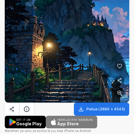
Pakua
(
2660
×
4545
)
GET IT ON
INAKUJA HIVI KARIBUNI
Google Play
App Store
Mandhari ya simu ya azimio la juu kwa iPhone na Android