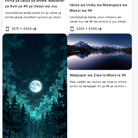
Picha ya Ukuta ya Anime: Mandhari
Ukuta wa Usiku wa Mwangaza wa
ya Asili ya 4K ya Uwazi wa Juu
Mwezi wa 4K
Jitumbukize katika picha hii ya ukuta ya
anime yenye mandhari ya asili ya utulivu
Jitumbukize katika uzuri mtulivu wa
katika ubora wa juu wa 4K. Ziwa tulivu
ukuta huu wa 4K wa azimio la juu ukiwa
limekaa kati ya milima yenye kijani
na mwezi kamili unaong'aa uliowekwa
2575
×
4406
2304
×
4096
kibichi, limezungukwa na miti mikubwa
katika matawi ya miti yenye silika. Anga la
Fungua
Fungua
na jua lenye mng'ao linaangaza miale ya
zambarau lililo hai na maelezo maridadi
dhahabu. Benchi la mbao linakaribisha
hufanya kuwa mazingira ya kuvutia kwa
tafakari ya amani, likichanganya rangi
kifaa chochote, ikitoa angahewa tulivu na
zilizo hai na sanaa yenye undani wa hali
yenye kuvutia.
ya juu. Inafaa kwa kuboresha skrini yako
ya kompyuta au simu ya mkononi kwa
picha zake za kuvutia na za ubora wa juu.
Wallpaper wa Ziwa la Mlima la 4K
Pata uzoefu wa utulivu wa ziwa la mlima
tulivu na wallpaper hii ya 4K ya azimio la
juu. Vilele vya theluji vinaakisi katika maji
tulivu, vikiumba mandhari ya kuvutia
inayofaa kwa mandharinyuma za eneo-
kazi au simu, inayotoa njia ya amani ya
kukimbia kwenye uzuri wa asili.