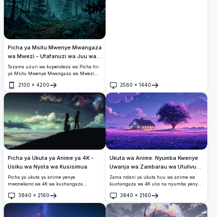
Picha ya Msitu Mwenye Mwangaza
wa Mwezi - Ufafanuzi wa Juu wa
4K
Tazama uzuri wa kupendeza wa Picha hii
ya Msitu Mwenye Mwangaza wa Mwezi
katika azimio la juu sana la 4K. Huonyesha
2100
×
4200
2560
×
1440
taswira ya kuvutia ya mwezi mpevu
Fungua
Fungua
ukiangaza kupitia miti mizito ya
misindano chini ya anga ya usiku yenye
nyota nyingi, picha hii ya ubora wa juu ni
bora kwa skrini za mezani au simu. Zama
katika mazingira ya utulivu na yenye
haiba na picha za wazi na zenye maelezo.
Ukuta wa Anime: Nyumba Kwenye
Picha ya Ukuta ya Anime ya 4K -
Uwanja wa Zambarau wa Utulivu
Usiku wa Nyota wa Kusisimua
4K
Zama ndani ya ukuta huu wa anime wa
Picha ya ukuta ya anime yenye
kushangaza wa 4K ulio na nyumba yenye
mwonekano wa 4K wa kushangaza
joto iliyoko kwenye uwanja wenye rangi ya
inayoonyesha michoro miwili kwenye
3840
×
2160
3840
×
2160
zambarau chini ya anga la ndoto la usiku.
kilima chini ya anga ya usiku yenye nyota
Fungua
Fungua
Mti mkubwa wa zambarau na nyota
na yenye rangi. Mandhari imejaa
zinazoangaza huongeza utulivu, kamili
mawingu yenye ndoto na uzuri wa angani,