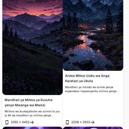
Anime Mlima Usiku wa Anga
Karatasi ya Ukuta
Mandhari ya mtindo wa anime yenye
kupendeza inayoonyesha milima yenye
theluji chini ya anga la usiku lenye nyota
za kupendeza. Mto wa utulivu unaakisi taa
Mandhari ya Milima ya Kuvutia
zinazong'aa na Milky Way, umezungukwa
yenye Mwanga wa Mwezi
na misitu ya pine yenye giza na mawingu
Mchoro wa kustaajabisha wa azimio la juu
ya cosmic yenye rangi nyangavu.
la 4K wa mandhari ya milima yenye
mwanga wa mwezi, unaoonyesha anga la
2055
×
4452
2208
×
3903
usiku lenye uchangamfu na mwezi mpevu
Fungua
Fungua
unaong’aa. Eneo hilo lina milima