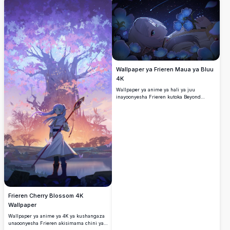
inaangaza eneo hilo, ikiumba mazingira
ya kichawi na ya utulivu yanayofaa kwa
wapenzi wa anime wanaotafuta mandhari
ya ajabu ya fantasy.
Wallpaper ya Frieren Maua ya Bluu
4K
Wallpaper ya anime ya hali ya juu
inayoonyesha Frieren kutoka Beyond
Journey's End akiwa amezungukwa na
maua ya bluu yanayong'aa chini ya mvua
ya kimeteor inayovutia. Mandhari hii ya
kufurahisha inaonyesha mhusika wa
kimapenzi wa elf katika mazingira ya anga
ya ndoto yenye maelezo ya ajabu ya 4K na
rangi za kupendeza.
Frieren Cherry Blossom 4K
Wallpaper
Wallpaper ya anime ya 4K ya kushangaza
unaoonyesha Frieren akisimama chini ya