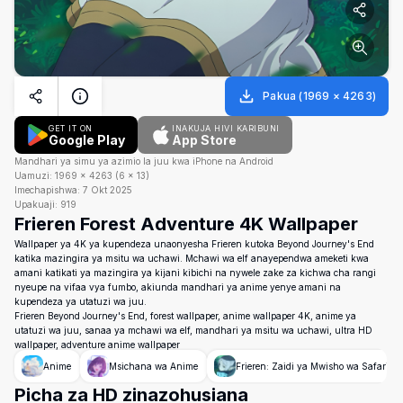
Pakua
(
1969
×
4263
)
GET IT ON
INAKUJA HIVI KARIBUNI
Google Play
App Store
Mandhari ya simu ya azimio la juu kwa iPhone na Android
Uamuzi:
1969
×
4263
(
6
×
13
)
Imechapishwa:
7 Okt 2025
Upakuaji:
919
Frieren Forest Adventure 4K Wallpaper
Wallpaper ya 4K ya kupendeza unaonyesha Frieren kutoka Beyond Journey's End
katika mazingira ya msitu wa uchawi. Mchawi wa elf anayependwa ameketi kwa
amani katikati ya mazingira ya kijani kibichi na nywele zake za kichwa cha rangi
nyeupe na vifaa vya fumbo, akiunda mandhari ya anime yenye amani na
kupendeza ya utatuzi wa juu.
Frieren Beyond Journey's End, forest wallpaper, anime wallpaper 4K, anime ya
utatuzi wa juu, sanaa ya mchawi wa elf, mandhari ya msitu wa uchawi, ultra HD
wallpaper, adventure anime wallpaper
Anime
Msichana wa Anime
Frieren: Zaidi ya Mwisho wa Safari
Picha za HD zinazohusiana