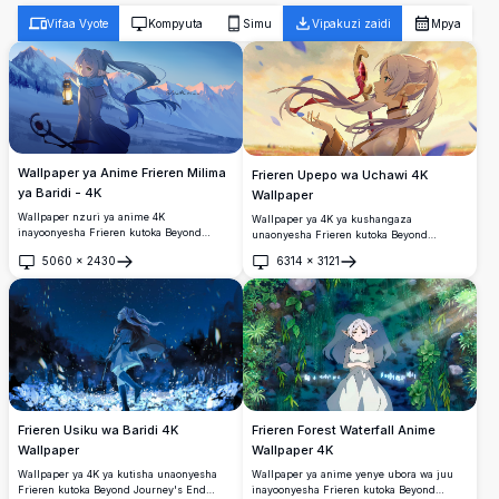
Vifaa Vyote
Kompyuta
Simu
Vipakuzi zaidi
Mpya
Wallpaper ya Anime Frieren Milima
Frieren Upepo wa Uchawi 4K
ya Baridi - 4K
Wallpaper
Wallpaper nzuri ya anime 4K
Wallpaper ya 4K ya kushangaza
inayoonyesha Frieren kutoka Beyond
unaonyesha Frieren kutoka Beyond
Journey's End katika mazingira ya utulivu
Journey's End akiwa na fimbo yake
5060
×
2430
6314
×
3121
ya milima ya baridi. Mchawi elf mwenye
maarufu katikati ya pepo za uchawi
Fungua
Fungua
nywele za fedha anashika taa inayong'aa
zinazozunguka. Mchawi elf mwenye
dhidi ya vilele vya theluji vyenye
nywele nyeupe ameonyeshwa vizuri dhidi
kupendeza na mwanga wa jua la
ya mandhari ya macheo ya ndoto na
magharibi wenye joto, vinavyounda
nywele zinazotiririka na mazingira ya
mazingira ya amani na uchawi.
fumbo katika ubora wa ultra-high
definition.
Frieren Usiku wa Baridi 4K
Frieren Forest Waterfall Anime
Wallpaper
Wallpaper 4K
Wallpaper ya 4K ya kutisha unaonyesha
Wallpaper ya anime yenye ubora wa juu
Frieren kutoka Beyond Journey's End
inayoonyesha Frieren kutoka Beyond