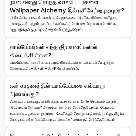
நான் எனது சொந்த வால்பேப்பர்களை
Wallpaper Alchemy இல் பதிவேற்றமுடியுமா?
தற்போக்கில், நாங்கள் பயனர் பதிவேற்றங்களை ஆதரிக்கவில்லை. எனினும்,
கலைஞர்கள் மற்றும் புகைப்படக்காரர்கள் தங்கள் படைப்புகளை பங்களிக்க
அனுமதிக்கும் ஒரு அம்சத்தை மேம்படுத்துகிறோம்.
வால்பேப்பர்கள் எந்த தீர்மானங்களில்
கிடைக்கின்றன?
வால்பேப்பர்கள் பல தீர்மானங்களில் கிடைக்கின்றன, சரியாகப் பொருந்தும்
மொபைல்கள், HD, Full HD, 4K போன்றவற்றில்.
என் சாதனத்தில் வால்பேப்பரை எவ்வாறு
அமைப்பது?
டெஸ்க்டாப் க்கானது, பதிவிறக்கிய படத்தை ரைட் கிளிக் செய்யவும் மற்றும்
"டெஸ்க்டாப் பின்னணி அமைக்க" என்பதை தேர்ந்தெடுக்கவும். மொபைல்
உபகரணங்களுக்கானது, உங்கள் கேலரிக்குச் சென்று, படத்தைத் திறந்து, விருப்ப
பொட்டியில் உள்ள "வால்பேப்பராக அமைக்க" என்பதைத் தேர்ந்தெடுக்கவும்.