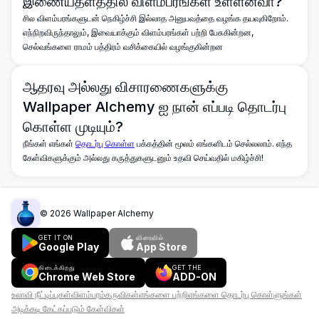
இணையதளத்தில் விளம்பரங்கள் உள்ளனவா?
சில விளம்பரங்களுடன் நெகிழ்ச்சி இல்லாத அனுபவத்தை வழங்க தயவுகிறோம்.
எந்நிறவிருந்தாலும், இவையாக்கும் விளம்பரங்கள் பற்றி பேசுகின்றன,
செல்வங்களை ராமம் பத்திரம் வசிக்கையில் வழங்குகின்றன
ஆதரவு அல்லது விசாரணைகளுக்கு
Wallpaper Alchemy ஐ நான் எப்படி தொடர்பு
கொள்ள முடியும்?
நீங்கள் எங்கள்
தொடர்பு கொள்ள
பக்கத்தின் மூலம் எங்களிடம் செல்லலாம். எந்த
கேள்விகளுக்கும் அல்லது கருத்துகளுடனும் உதவி செய்வதில் மகிழ்ச்சி!
©
2026
Wallpaper Alchemy
GET IT ON
விரைவில்
Google Play
App Store
கிடைக்கிறது
GET THE
Chrome Web Store
ADD-ON
உலாவி நீட்டிப்புகள்
விளம்பரம்
கருவிகள்
எங்களை பற்றி
எங்களை தொடர்பு கொள்ளுங்கள்
அடிக்கடி கேட்கப்படும் கேள்விகள்