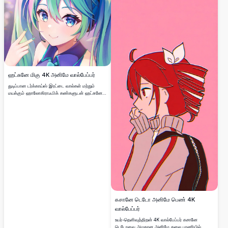
ஹட்சுனே மிகு 4K அனிமே வால்பேப்பர்
துடிப்பான டர்க்காய்ஸ் இரட்டை வால்கள் மற்றும்
மயக்கும் ஹாலோகிராஃபிக் கண்களுடன் ஹட்சுனே
மிகுவைக் கொண்ட அற்புதமான உயர் தெளிவுத்திறன்
அனிமே வால்பேப்பர். இந்த கலைப்படைப்பு அழகான
பாஸ்டல் நிறமாலைகள் மற்றும் இயக்க வெளிச்ச
விளைவுகளை வெளிப்படுத்துகிறது.
கசானே டெடோ அனிமே பெண் 4K
வால்பேப்பர்
உயர்-தெளிவுத்திறன் 4K வால்பேப்பர் கசானே
டெடோவை அழகான அனிமே கலை பாணியில்