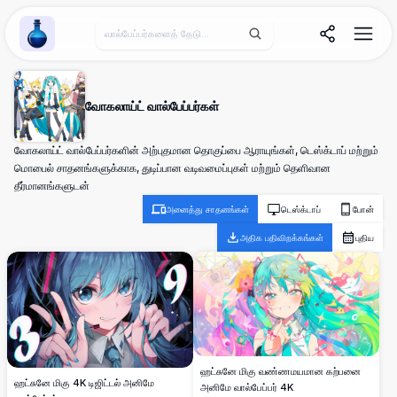
Wallpaper Alchemy
வோகலாய்ட் வால்பேப்பர்கள்
வோகலாய்ட் வால்பேப்பர்களின் அற்புதமான தொகுப்பை ஆராயுங்கள், டெஸ்க்டாப் மற்றும்
மொபைல் சாதனங்களுக்காக, துடிப்பான வடிவமைப்புகள் மற்றும் தெளிவான
தீர்மானங்களுடன்
அனைத்து சாதனங்கள்
டெஸ்க்டாப்
போன்
அதிக பதிவிறக்கங்கள்
புதிய
ஹட்சுனே மிகு வண்ணமயமான கற்பனை
ஹட்சுனே மிகு 4K டிஜிட்டல் அனிமே
அனிமே வால்பேப்பர் 4K