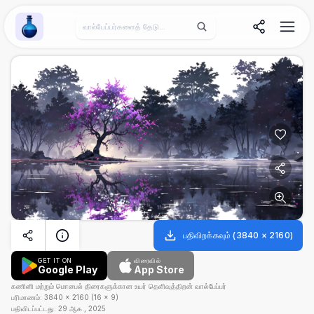
Wallpaper Alchemy
பதிவிறக்கவும்
(
3840
×
2160
)
GET IT ON
விரைவில்
Google Play
App Store
கணினி மற்றும் மொபைல் திரைகளுக்கான உயர் தெளிவுத்திறன் வால்பேப்பர்
பரிமாணம்:
3840
×
2160
(
16
×
9
)
பதிவிடப்பட்டது:
29 ஆக., 2025