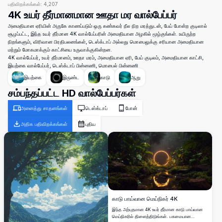
பதிவிறக்கங்கள்:
4,207
4K உயர் தீர்மானமான ஊதா மர வால்பேப்பர்
அமைதியான ஏரியின் அருகே காணப்படும் ஒரு கண்கவர் நீல நிற மரத்துடன், பேய் போன்ற குடிலால்
சூழப்பட்ட, இந்த உயர் தீர்மான 4K வால்பேப்பரின் அமைதியான அழகில் மூழ்குங்கள். உயிருற்ற
நிறங்களும், விரிவான பிரதிபலனங்கள், டெஸ்க்டாப் அல்லது மொபைலுக்கு சரியான அமைதியான
மற்றும் மோகமாக்கும் காட்சியை உருவாக்குகின்றன.
4K வால்பேப்பர், உயர் தீர்மானம், ஊதா மரம், அமைதியான ஏரி, பேய் குடிலம், அமைதியான காட்சி,
இயற்கை வால்பேப்பர், டெஸ்க்டாப் பின்னணி, மொபைல் பின்னணி
இயற்கை
இருண்ட
காடு
ஆறு
சம்பந்தப்பட்ட HD வால்பேப்பர்கள்
அனைத்து சாதனங்கள்
டெஸ்க்டாப்
போன்
அதிக பதிவிறக்கங்கள்
புதிய
காடு பாய்வான மெய்நிகர் 4K
இந்த அற்புதமான 4K உயர் தீர்மான காடு பாய்வான
மெய்நிகரில் திளைத்திடுங்கள். பசுமையான