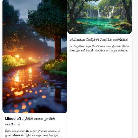
தெளிவுத்திறன் கலைப்படைப்பு பிக்சல் உலகில் ஒரு
வசதியான மாலையின் சூடான சூழலைப்
பிடிக்கிறது।
மந்திரமான நீர்வீழ்ச்சி சொர்க்க வால்பேப்பர்
பல அருவிகள் படிக வெளிப்படையான நீலகலர் ஏரியில்
கொட்டும் காட்சியுடன், செழிப்பான பழைய மரங்கள்
மற்றும் கரடுமுரடான பாறைகளால் சூழப்பட்ட,
அமைதியான மற்றும் தொடப்படாத இயற்கை
சொர்க்கத்தை உணர்த்தும் ஒரு கண்கவர் 4K டிஜிட்டல்
கலை காட்சி.
Minecraft ஆற்றின் மாலை முதலின்
வால்பேப்பர்
இந்த அற்புதமான 4K உயர்தர தீர்மான வால்பேப்பர்
மூலம் Minecraft இன் மயக்கும் உலகில் மூழ்கி