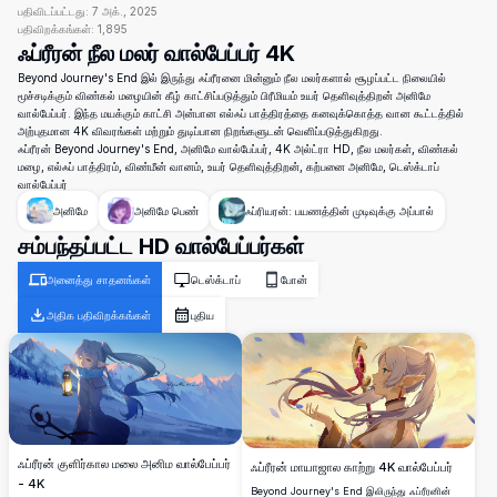
பதிவிடப்பட்டது:
7 அக்., 2025
பதிவிறக்கங்கள்:
1,895
ஃப்ரீரன் நீல மலர் வால்பேப்பர் 4K
Beyond Journey's End இல் இருந்து ஃப்ரீரனை மின்னும் நீல மலர்களால் சூழப்பட்ட நிலையில்
மூச்சடிக்கும் விண்கல் மழையின் கீழ் காட்சிப்படுத்தும் பிரீமியம் உயர் தெளிவுத்திறன் அனிமே
வால்பேப்பர். இந்த மயக்கும் காட்சி அன்பான எல்ஃப் பாத்திரத்தை கனவுக்கொத்த வான கூட்டத்தில்
அற்புதமான 4K விவரங்கள் மற்றும் துடிப்பான நிறங்களுடன் வெளிப்படுத்துகிறது.
ஃப்ரீரன் Beyond Journey's End, அனிமே வால்பேப்பர், 4K அல்ட்ரா HD, நீல மலர்கள், விண்கல்
மழை, எல்ஃப் பாத்திரம், விண்மீன் வானம், உயர் தெளிவுத்திறன், கற்பனை அனிமே, டெஸ்க்டாப்
வால்பேப்பர்
அனிமே
அனிமே பெண்
ஃப்ரியரன்: பயணத்தின் முடிவுக்கு அப்பால்
சம்பந்தப்பட்ட HD வால்பேப்பர்கள்
அனைத்து சாதனங்கள்
டெஸ்க்டாப்
போன்
அதிக பதிவிறக்கங்கள்
புதிய
ஃப்ரீரன் குளிர்கால மலை அனிம வால்பேப்பர்
ஃப்ரீரன் மாயாஜால காற்று 4K வால்பேப்பர்
- 4K
Beyond Journey's End இலிருந்து ஃப்ரீரனின்