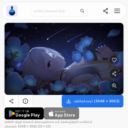
Wallpaper Alchemy
பதிவிறக்கவும்
(
5048
×
3062
)
GET IT ON
விரைவில்
Google Play
App Store
கணினி மற்றும் மொபைல் திரைகளுக்கான உயர் தெளிவுத்திறன் வால்பேப்பர்
பரிமாணம்:
5048
×
3062
(
33
×
20
)