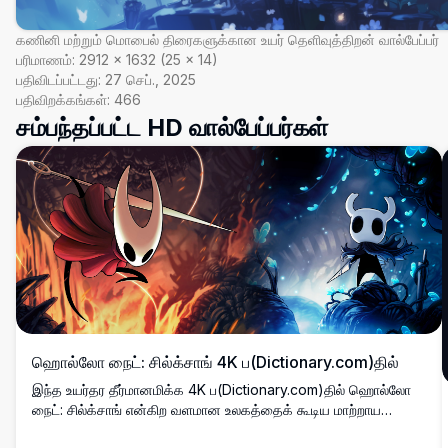
கணினி மற்றும் மொபைல் திரைகளுக்கான உயர் தெளிவுத்திறன் வால்பேப்பர்
பரிமாணம்:
2912
×
1632
(
25
×
14
)
பதிவிடப்பட்டது:
27 செப்., 2025
பதிவிறக்கங்கள்:
466
சம்பந்தப்பட்ட HD வால்பேப்பர்கள்
ஹொல்லோ நைட்: சில்க்சாங் 4K ப(Dictionary.com)தில்
இந்த உயர்தர தீர்மானமிக்க 4K ப(Dictionary.com)தில் ஹொல்லோ
நைட்: சில்க்சாங் என்கிற வளமான உலகத்தைக் கூடிய மாற்றாய
ஏற்படுங்கள். வாழ்வளிக்கும் சிவப்பு மற்றும் நீலப் பகுதிகளைக்