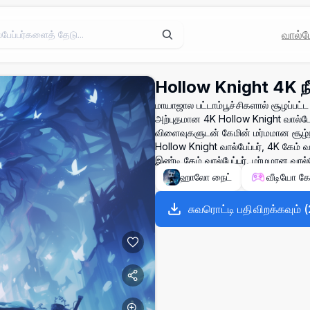
வால்பே
Hollow Knight 4K நீ
மாயாஜால பட்டாம்பூச்சிகளால் சூழப்பட்
அற்புதமான 4K Hollow Knight வால்பேப
விளைவுகளுடன் கேமின் மர்மமான சூழ்ந
Hollow Knight வால்பேப்பர், 4K கேம் வா
இண்டி கேம் வால்பேப்பர், மர்மமான வால
ஹாலோ நைட்
வீடியோ கே
சுவரொட்டி பதிவிறக்கவும்
(