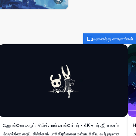
அனைத்து சாதனங்கள்
ஹோல்லோ நைட்: சில்க்சாங் வால்பேப்பர் - 4K உயர் தீர்மானம்
H
ஹோல்லோ நைட்: சில்க்சாங் பாத்திரங்களை உள்ளடக்கிய அற்புதமான
ம