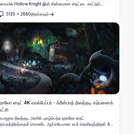
ுகையில் Hollow Knight இன் சின்னமான நைட்டை காட்டும்
ற்புதமான 4K வால்பேப்பர். வளிமண்டல குகை சூழலில் ஆணி
5120
×
2880
திறக்கவும்
யுதத்துடன் அமைதியான கதாநாயகனை காட்டும் உயர்
ெளிவுத்திறன் கலைப்படைப்பு, டெஸ்க்டாப் டிஸ்ப்ளேக்களுக்கு
ரியானது.
ாலோ நைட் 4K வால்பேப்பர் - க்ரீன்பாத் நிலத்தடி கற்பனைக்
ாட்சி
ாயாஜால நிலத்தடி அரசில் புகழ்பெற்ற ஹாலோ நைட்
தாபாத்திரத்தைக் கொண்ட ஆச்சரியமான உயர் தெளிவுத்திறன் 4K
ால்பேப்பர். வளிமண்டலக் காட்சி பண்டைய கல் கட்டிடக்கலை,