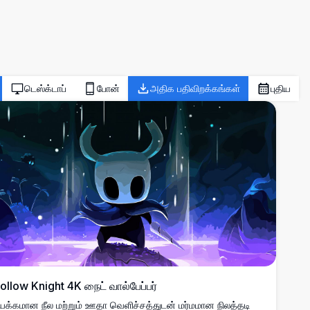
டெஸ்க்டாப்
போன்
அதிக பதிவிறக்கங்கள்
புதிய
ollow Knight 4K நைட் வால்பேப்பர்
யக்கமான நீல மற்றும் ஊதா வெளிச்சத்துடன் மர்மமான நிலத்தடி