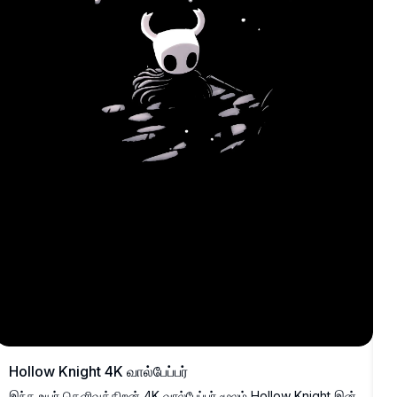
ஒ
அ
ம
உ
அ
Hollow Knight 4K வால்பேப்பர்
இந்த உயர் தெளிவுத்திறன் 4K வால்பேப்பர் மூலம் Hollow Knight இன்