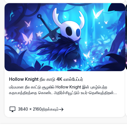
அழகியல் கவர்ச்சியை வழங்குகிறது.
Hollow Knight நீல காடு 4K வால்பேப்பர்
மர்மமான நீல காட்டு சூழலில் Hollow Knight இன் புகழ்பெற்ற
கதாபாத்திரத்தை கொண்ட அதிர்ச்சியூட்டும் உயர்-தெளிவுத்திறன்
கலைப்படைப்பு. ஒளிரும் பட்டாம்பூச்சிகள், மயக்கும் ஒளி விளைவுகள்
மற்றும் கேமிங் ஆர்வலர்கள் மற்றும் டெஸ்க்டாப் பின்னணிகளுக்கு
3840
×
2160
திறக்கவும்
சரியான மந்திர வளிமண்டலத்துடன் அழகான செல்-ஷேடட்
அனிமேஷன் பாணி.