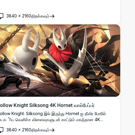
3840
×
2160
திறக்கவும்
ollow Knight Silksong 4K Hornet வால்பேப்பர்
ollow Knight: Silksong இல் இருந்து Hornet ஐ தீவிர போரில்
ாடகीய வெளிச்ச விளைவுகளுடன் காட்டும் மகத்தான 4K
ால்பேப்பர். சுறுசுறுப்பான கதாநாயகி ஊசி மற்றும் பட்டு திறமைகளை
3840
×
2160
திறக்கவும்
ங்க வளிமண்டல பின்னணிகளுக்கு எதிராக செலுத்துவதை காட்டும்