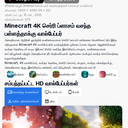
iPhone மற்றும் Android க்கான உயர் தெளிவுத்திறன் மொபைல் வால்பேப்பர்
பரிமாணம்:
2400
×
4280
(
14
×
25
)
பதிவிடப்பட்டது:
15 அக்., 2025
பதிவிறக்கங்கள்:
573
Minecraft 4K செர்ரி ப்ளாசம் வசந்த
பள்ளத்தாக்கு வால்பேப்பர்
அமைதியான ஆற்றின் ஓரத்தில் வண்ணமயமான செர்ரி ப்ளாசம் மரங்களை வெளிக்காட்டும் இந்த
அற்புதமான Minecraft 4K வால்பேப்பரில் வசந்தத்தின் மூச்சடைப்பான அழகை அனுभவிக்கவும்.
உயர்தர தெளிவுடன் கூடிய இக்காட்சியில் மலர்ந்த இளம்சிவப்பு சாகுரா, வண்ணமயமான
காட்டுப்பூக்கள் மற்றும் அமைதியான நீர் பிரதிபலிப்புகள் ஆகியவை மயக்கும் வசந்த சொர்க்கத்தை
உருவாக்குகின்றன.
Minecraft, 4K வால்பேப்பர், உயர்தர தெளிவு, செர்ரி ப்ளாசம், சாகுரா, வசந்த பள்ளத்தாக்கு,
அமைதியான ஆறு, இளம்சிவப்பு மரங்கள், காட்டுப்பூக்கள், அமைதியான காட்சி
இயற்கை
நிலப்பரப்பு
மைன்கிராஃப்ட்
ஆறு
செர்ரி பூ
சம்பந்தப்பட்ட HD வால்பேப்பர்கள்
அனைத்து சாதனங்கள்
டெஸ்க்டாப்
போன்
அதிக பதிவிறக்கங்கள்
புதிய