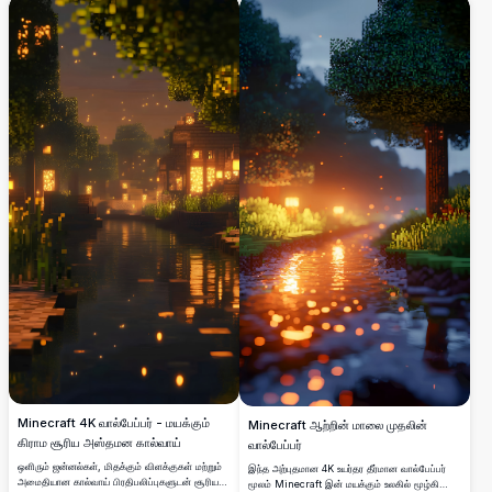
மாயாஜால தொடர்புகளைப் பிடித்து, அமைதியான
நிறப்பண்மையும் பிரதிபலிக்கும் நீரும் சிறப்பாகப்
மற்றும் ஆழ்ந்த காட்டு சூழலை உருவாக்குகிறது.
பதிவு செய்கிறது, நேர்த்தியான மெய்நிகர்
அனுபவத்தை அளிக்கிறது. மொபைல்
சாதனங்களுக்காகவே வடிவமைக்கப்பட்டது, இந்த
உயர்தரத் தெளிவுத்திறன் புகைப்படம் அமைதியான
காட்டு சூழலையும் உறுதியூட்டும், இது மைன்கிராஃப்ட்
ஆர்வலர்கள் தங்கள் மொபைல் இடைமுகத்தை
அமைதியான கோடரில் மேம்படுத்த விரும்புவதற்கு
சிறந்ததாகும்.
Minecraft 4K வால்பேப்பர் - மயக்கும்
Minecraft ஆற்றின் மாலை முதலின்
கிராம சூரிய அஸ்தமன கால்வாய்
வால்பேப்பர்
ஒளிரும் ஜன்னல்கள், மிதக்கும் விளக்குகள் மற்றும்
இந்த அற்புதமான 4K உயர்தர தீர்மான வால்பேப்பர்
அமைதியான கால்வாய் பிரதிபலிப்புகளுடன் சூரிய
மூலம் Minecraft இன் மயக்கும் உலகில் மூழ்கி