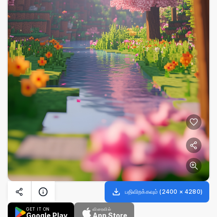
பதிவிறக்கவும்
(
2400
×
4280
)
GET IT ON
விரைவில்
Google Play
App Store