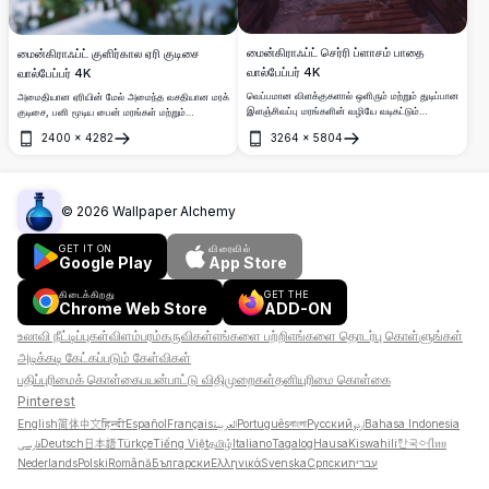
மைன்கிராஃப்ட் செர்ரி ப்ளாசம் பாதை
மைன்கிராஃப்ட் குளிர்கால ஏரி குடிசை
வால்பேப்பர் 4K
வால்பேப்பர் 4K
வெப்பமான விளக்குகளால் ஒளிரும் மற்றும் துடிப்பான
அமைதியான ஏரியின் மேல் அமைந்த வசதியான மரக்
இளஞ்சிவப்பு மரங்களின் வழியே வடிகட்டும்
குடிசை, பனி மூடிய பைன் மரங்கள் மற்றும்
மென்மையான சூரிய ஒளியால் அலங்கரிக்கப்பட்ட
கம்பீரமான மலைகளால் சூழப்பட்ட அற்புதமான
2400
×
4282
3264
×
5804
ஒரு அற்புதமான மைன்கிராஃப்ட் செர்ரி ப்ளாசம்
மைன்கிராஃப்ட் குளிர்கால நிலவெளி, 4K
திறக்கவும்
திறக்கவும்
நடைபாதை. டெஸ்க்டாப் மற்றும் மொபைல்
தெளிவுத்திறனில்.
வால்பேப்பர்களுக்கு ஏற்ற அமைதியான, உயர்-
தெளிவுத்திறன் கொண்ட பிக்சல் கலை காட்சி.
©
2026
Wallpaper Alchemy
GET IT ON
விரைவில்
Google Play
App Store
கிடைக்கிறது
GET THE
Chrome Web Store
ADD-ON
உலாவி நீட்டிப்புகள்
விளம்பரம்
கருவிகள்
எங்களை பற்றி
எங்களை தொடர்பு கொள்ளுங்கள்
அடிக்கடி கேட்கப்படும் கேள்விகள்
பதிப்புரிமைக் கொள்கை
பயன்பாட்டு விதிமுறைகள்
தனியுரிமை கொள்கை
Pinterest
English
简体中文
हिन्दी
Español
Français
العربية
Português
বাংলা
Русский
اردو
Bahasa Indonesia
فارسی
Deutsch
日本語
Türkçe
Tiếng Việt
தமிழ்
Italiano
Tagalog
Hausa
Kiswahili
한국어
ไทย
Nederlands
Polski
Română
Български
Ελληνικά
Svenska
Српски
עברית