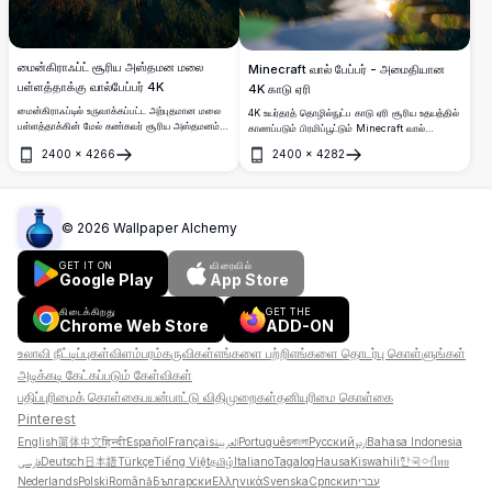
மைன்கிராஃப்ட் சூரிய அஸ்தமன மலை
Minecraft வால் பேப்பர் - அமைதியான
பள்ளத்தாக்கு வால்பேப்பர் 4K
4K காடு ஏரி
மைன்கிராஃப்டில் உருவாக்கப்பட்ட அற்புதமான மலை
4K உயர்தரத் தொழில்நுட்ப காடு ஏரி சூரிய உதயத்தில்
பள்ளத்தாக்கின் மேல் கண்கவர் சூரிய அஸ்தமனம்.
காணப்படும் பிரமிப்பூட்டும் Minecraft வால்
பசுமையான பைன் காடுகள், மலரும் காட்டு மலர்
பேப்பரை அனுபவித்து வேண்டும். செழுமையான
2400
×
4266
2400
×
4282
புல்வெளிகள் மற்றும் வியக்கத்தக்க இளஞ்சிவப்பு-
பச்சை மரங்களும் விசயமான தாவரமும்
திறக்கவும்
திறக்கவும்
ஆரஞ்சு வானம் கொண்ட இந்த உயர் தெளிவுத்திறன்
தங்கத்தையும் அமிழ்நிலையாகவும் காட்டும் நீரை
பிக்சல் கலை நிலப்பரப்பு, டெஸ்க்டாப் மற்றும்
சூழ வைத்துக்கொள்கின்றன. கேமர்களுக்கு
மொபைல் வால்பேப்பர்களுக்கு மிகவும் ஏற்றது.
முற்றிலும் ஏற்றது, இந்த விரிவான புவியியல் உங்கள்
டெஸ்க்டாப் அல்லது மொபைல் ஸ்கிரீனை அதன்மூலம்
©
2026
Wallpaper Alchemy
உள்வாங்கும், கட்டமைக்கும் அழகுடன்
மேம்படுத்துகிறது.
GET IT ON
விரைவில்
Google Play
App Store
கிடைக்கிறது
GET THE
Chrome Web Store
ADD-ON
உலாவி நீட்டிப்புகள்
விளம்பரம்
கருவிகள்
எங்களை பற்றி
எங்களை தொடர்பு கொள்ளுங்கள்
அடிக்கடி கேட்கப்படும் கேள்விகள்
பதிப்புரிமைக் கொள்கை
பயன்பாட்டு விதிமுறைகள்
தனியுரிமை கொள்கை
Pinterest
English
简体中文
हिन्दी
Español
Français
العربية
Português
বাংলা
Русский
اردو
Bahasa Indonesia
فارسی
Deutsch
日本語
Türkçe
Tiếng Việt
தமிழ்
Italiano
Tagalog
Hausa
Kiswahili
한국어
ไทย
Nederlands
Polski
Română
Български
Ελληνικά
Svenska
Српски
עברית