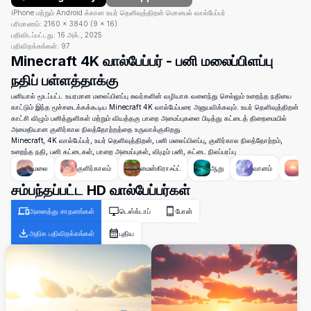
iPhone மற்றும் Android க்கான உயர் தெளிவுத்திறன் மொபைல் வால்பேப்பர்
பரிமாணம்:
2160
×
3840
(
9
×
16
)
பதிவிடப்பட்டது:
16 அக்., 2025
பதிவிறக்கங்கள்:
97
Minecraft 4K வால்பேப்பர் - பனி மலைப்பிளப்பு
நதிப் பள்ளத்தாக்கு
பனியால் மூடப்பட்ட உயரமான மலைப்பிளப்பு சுவர்களின் வழியாக வளைந்து செல்லும் உறைந்த நதியை
காட்டும் இந்த மூச்சடைக்கக்கூடிய Minecraft 4K வால்பேப்பரை அனுபவிக்கவும். உயர் தெளிவுத்திறன்
காட்சி விழும் பனித்துளிகள் மற்றும் வியத்தகு பாறை அமைப்புகளை பிடித்து கட்டைத் திறைமையில்
அமைதியான குளிர்கால நிலத்தோற்றத்தை உருவாக்குகிறது.
Minecraft, 4K வால்பேப்பர், உயர் தெளிவுத்திறன், பனி மலைப்பிளப்பு, குளிர்கால நிலத்தோற்றம்,
உறைந்த நதி, பனி கட்டைகள், பாறை அமைப்புகள், விழும் பனி, கட்டை நிலப்பரப்பு
மலை
குளிர்காலம்
மைன்கிராஃப்ட்
ஆறு
வானம்
சூ
சம்பந்தப்பட்ட HD வால்பேப்பர்கள்
அனைத்து சாதனங்கள்
டெஸ்க்டாப்
போன்
அதிக பதிவிறக்கங்கள்
புதிய