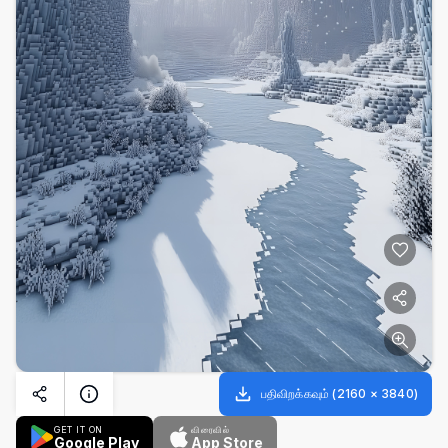
பதிவிறக்கவும்
(
2160
×
3840
)
GET IT ON
விரைவில்
Google Play
App Store