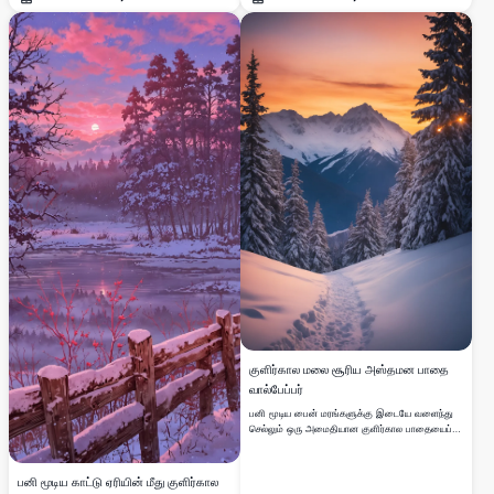
திறக்கவும்
திறக்கவும்
பனியால் மூடப்பட்ட நிலப்பரப்பு படிக தெளிவான நீரில்
அமைதியான மற்றும் மயக்கும் காட்சியை
மிதக்கும் சிதறிய விழுந்த இலைகளுடன் மாயாஜால
உருவாக்குகிறது, இது எங்கு மைக் கிராஃப்ட்
பருவகால மாற்றக் காட்சியை உருவாக்குகிறது.
ஆர்வலர்களின் சாதனத்துக்கும் சரியானது.
குளிர்கால மலை சூரிய அஸ்தமன பாதை
வால்பேப்பர்
பனி மூடிய பைன் மரங்களுக்கு இடையே வளைந்து
செல்லும் ஒரு அமைதியான குளிர்கால பாதையைப்
பிடிக்கும் ஒரு பிரமிக்க வைக்கும் 4K உயர்
தெளிவுத்திறன் வால்பேப்பர், சூரிய அஸ்தமனத்தில்
கம்பீரமான மலைகளை நோக்கி செல்கிறது. வானம்
பனி மூடிய காட்டு ஏரியின் மீது குளிர்கால
ஆரஞ்சு மற்றும் இளஞ்சிவப்பு நிறங்களின் துடிப்பான