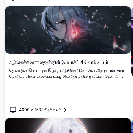
ஆர்லெச்சினோ ஜென்ஷின் இம்பாக்ட் 4K வால்பேப்பர்
ஜென்ஷின் இம்பாக்டில் இருந்து ஆர்லெச்சினோவின் அற்புதமான உயர்
தெளிவுத்திறன் கலைப்படைப்பு, அவளின் தனித்துவமான வெள்ளி முடி
மற்றும் சிவப்பு சிலுவை கண்களுடன். மிதக்கும் துகள்கள் மற்றும் மாய
இளஞ்சிவப்பு ஒளி விளைவுகளுடன் மர்மமான இருண்ட பின்னணியில்
அமைக்கப்பட்டது, டெஸ்க்டாப் வால்பேப்பருக்கு சரியானது.
4000
×
1503
திறக்கவும்