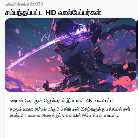
பதிவிறக்கங்கள்:
930
சம்பந்தப்பட்ட HD வால்பேப்பர்கள்
ரைடன் ஷோகுன் ஜென்ஷின் இம்பாக்ட் 4K வால்பேப்பர்
சுழலும் ஊதா ஆற்றல் மற்றும் செர்ரி மலர் இதழ்களுக்கு மத்தியில் தன்
எலக்ட்ரோ வாளை அசைக்கும் ஜென்ஷின் இம்பாக்டின் ரைடன்
ஷோகுனை அம்சமாகக் கொண்ட அற்புதமான 4K டிஜிட்டல்
கலைப்பணி. அபூர்வமான போர் காட்சி வளிமண்டலத்தை உருவாக்கும்
துடிப்பான ஊதா மற்றும் இளஞ்சிவப்பு வண்ண அட்டவணையுடன்