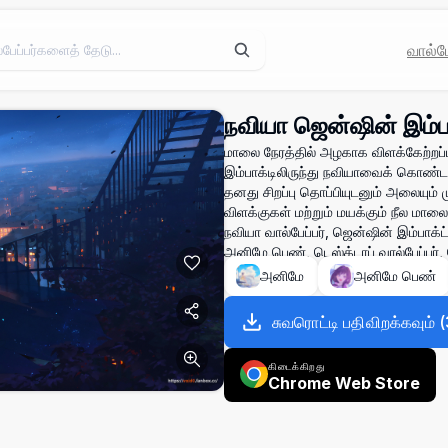
வால்பே
நவியா ஜென்ஷின் இம்பா
மாலை நேரத்தில் அழகாக விளக்கேற்றப்ப
இம்பாக்டிலிருந்து நவியாவைக் கொண்ட 
தனது சிறப்பு தொப்பியுடனும் அலையும் மு
விளக்குகள் மற்றும் மயக்கும் நீல மாலை
நவியா வால்பேப்பர், ஜென்ஷின் இம்பாக்ட
அனிமே பெண், டெஸ்க்டாப் வால்பேப்பர், 
அனிமே
அனிமே பெண்
சுவரொட்டி பதிவிறக்கவும்
(
கிடைக்கிறது
Chrome Web Store