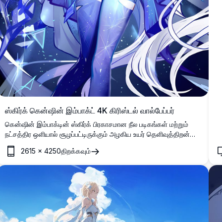
ஸ்கிர்க் கென்ஷின் இம்பாக்ட் 4K கிரிஸ்டல் வால்பேப்பர்
கென்ஷின் இம்பாக்டின் ஸ்கிர்க் பிரகாசமான நீல படிகங்கள் மற்றும்
நட்சத்திர ஒளியால் சூழப்பட்டிருக்கும் அழகிய உயர் தெளிவுத்திறன்
வால்பேப்பர். இந்த அமானுஷ்ய பனி அரசியின் வடிவமைப்பு பாயும்
2615
×
4250
திறக்கவும்
வெள்ளை முடி, நேர்த்தியான உடை மற்றும் மர்மமான படிக
அமைப்புகளுடன் சிக்கலான விவரங்களை வெளிப்படுத்தி மயக்கும்
கற்பனை சூழலை உருவாக்குகிறது.