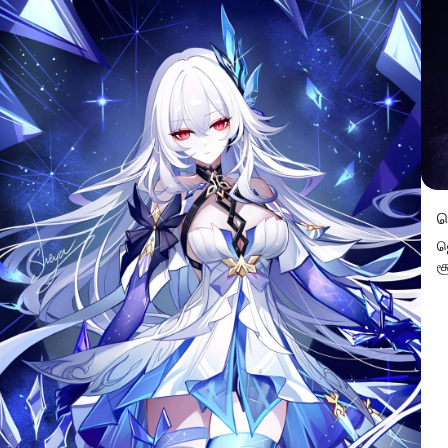
ஜ
ஜ
ச
ப
ச