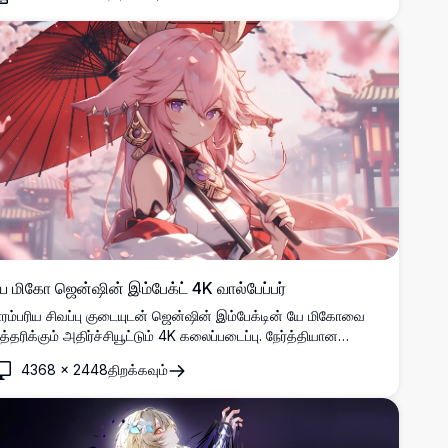
ூழலுடன் அழகான அனிமே-பாணி கலையை காட்சிப்படுத்துகிறது.
ே மிகோ ஜென்ஷின் இம்பேக்ட் 4K வால்பேப்பர்
ாரம்பரிய சிவப்பு குடையுடன் ஜென்ஷின் இம்பேக்டின் யே மிகோவை
ித்தரிக்கும் அதிர்ச்சியூட்டும் 4K கலைப்படைப்பு. நேர்த்தியான
னிமே கதாபாத்திரம் பாய்ந்து செல்லும் இளஞ்சிவப்பு கூந்தல் மற்றும்
4368
×
2448
திறக்கவும்
லங்கார பாகங்களுடன் கனவான செர்ரி பூ பின்னணியில்
த்தரிக்கப்பட்டுள்ளது.