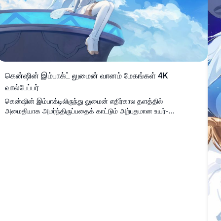
கென்ஷின் இம்பாக்ட் லுமைன் வானம் மேகங்கள் 4K
வால்பேப்பர்
கென்ஷின் இம்பாக்டிலிருந்து லுமைன் எதிர்கால தளத்தில்
அமைதியாக அமர்ந்திருப்பதைக் காட்டும் அற்புதமான உயர்-
தெளிவுத்திறன் கலைப்பணி, அழகிய நீல வானம் மற்றும்
மென்மையான வெள்ளை மேகங்களால் சூழப்பட்டுள்ளது. இந்த
அமைதியான அனிமே-பாணி வால்பேப்பர் டெஸ்க்டாப்
பின்னணிகளுக்கு சரியான கனவு, அமானுஷ்ய சூழலை
படம்பிடிக்கிறது.