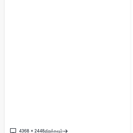
டெஸ்க்டாப் பின்னணிகளுக்கு சரியான உயர்-தெளிவுத்திறன் அனிமே
பாணி விளக்கப்படம்.
4368
×
2448
திறக்கவும்