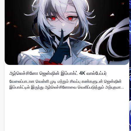
ஆர்லெச்சினோ ஜென்ஷின் இம்பாக்ட் 4K வால்பேப்பர்
வேலைப்பாடான வெள்ளி முடி மற்றும் சிவப்பு கண்களுடன் ஜென்ஷின்
இம்பாக்ட்டில் இருந்து ஆர்லெச்சினோவை வெளிப்படுத்தும் அற்புதமான
உயர் தெளிவு கலைப்படைப்பு. இந்த பிரீமியம் 4K வால்பேப்பர் வியத்தகு
ஒளிவிளக்கு மற்றும் விரிவான அனிமே கலை பாணியை
வெளிப்படுத்துகிறது, தரமான டெஸ்க்டாப் பின்னணிகளை தேடும்
கேமிங் ஆர்வலர்கள் மற்றும் அனிமே ரசிகர்களுக்கு சரியானது.