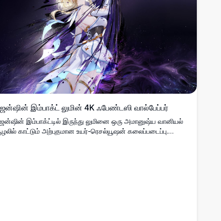
ென்ஷின் இம்பாக்ட் லுமின் 4K ஃபேண்டஸி வால்பேப்பர்
ென்ஷின் இம்பாக்ட்டில் இருந்து லுமினை ஒரு அமானுஷ்ய வானியல்
ூழலில் காட்டும் அற்புதமான உயர்-ரெசல்யூஷன் கலைப்படைப்பு.
ொன்னிற முடியுள்ள பயணி பாயும் முடியுடனும் மர்மமான ஊதா ஆற்றல்
ுழல்களுடனும் நட்சத்திர இரவு பின்னணியில் சித்தரிக்கப்பட்டுள்ளார்.