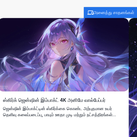
அனைத்து சாதனங்கள்
ஸ்கிர்க் ஜென்ஷின் இம்பாக்ட் 4K அனிமே வால்பேப்பர்
ஜென்ஷின் இம்பாக்ட்டின் ஸ்கிர்க்கை கொண்ட அற்புதமான உயர்
தெளிவு கலைப்படைப்பு, பாயும் ஊதா முடி மற்றும் நட்சத்திரங்கள்
நிறைந்த பிரபஞ்ச பின்னணிக்கு எதிராக மர்மமான படிக உறுப்புகள்.
உயிர்ப்பான ஊதா மற்றும் நீல வண்ண தட்டுடன் அலௌகிக அனிமே
கலை பாணியை காட்டும் சரியான டெஸ்க்டாப் வால்பேப்பர்.