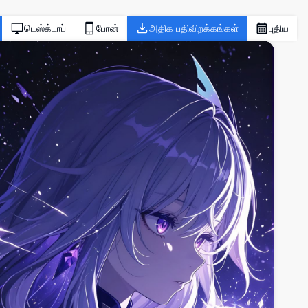
டெஸ்க்டாப்
போன்
அதிக பதிவிறக்கங்கள்
புதிய