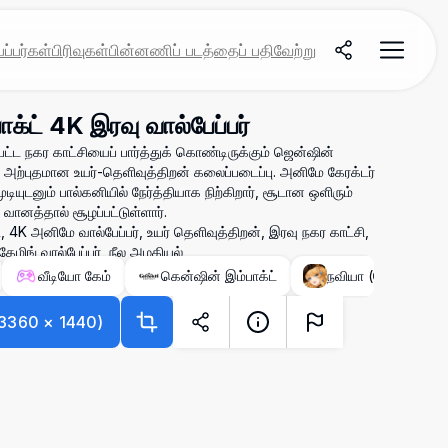
ப்பர்கள்
பிரிவுகள்
பின்னணிப் படத்தைப் பதிவேற்று
க்ட் 4K இரவு வால்பேப்பர்
ட்ட நகர காட்சியைப் பார்த்துக் கொண்டிருக்கும் ஜென்ஷின்
அற்புதமான உயர்-தெளிவுத்திறன் கலைப்படைப்பு. அனிமே கேரக்டர்
டியுடனும் பால்கனியில் நேர்த்தியாக நிற்கிறார், சூடான ஒளிரும்
 வானத்தால் சூழப்பட்டுள்ளார்.
், 4K அனிமே வால்பேப்பர், உயர் தெளிவுத்திறன், இரவு நகர காட்சி,
கேமிங் வால்பேப்பர், நீல அழகியல்
வீடியோ கேம்
கென்ஷின் இம்பாக்ட்
நவியா (கென்ஷின் இம
3360
×
1440
)