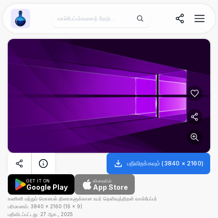
Wallpaper Alchemy
பதிவிறக்கவும்
(
3840
×
2160
)
GET IT ON
விரைவில்
Google Play
App Store
கணினி மற்றும் மொபைல் திரைகளுக்கான உயர் தெளிவுத்திறன் வால்பேப்பர்
பரிமாணம்:
3840
×
2160
(
16
×
9
)
பதிவிடப்பட்டது:
27 ஆக., 2025