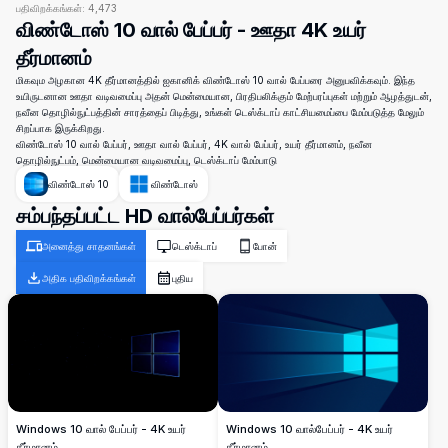
பதிவிறக்கங்கள்:
4,473
விண்டோஸ் 10 வால் பேப்பர் - ஊதா 4K உயர்
தீர்மானம்
மிகவும அழகான 4K தீர்மானத்தில் ஐகானிக் விண்டோஸ் 10 வால் பேப்பரை அனுபவிக்கவும். இந்த
உயிருடனான ஊதா வடிவமைப்பு அதன் மென்மையான, பிரதிபலிக்கும் மேற்பரப்புகள் மற்றும் ஆழத்துடன்,
நவீன தொழில்நுட்பத்தின் சாரத்தைப் பிடித்து, உங்கள் டெஸ்க்டாப் காட்சியமைப்பை மேம்படுத்த மேலும்
சிறப்பாக இருக்கிறது.
விண்டோஸ் 10 வால் பேப்பர், ஊதா வால் பேப்பர், 4K வால் பேப்பர், உயர் தீர்மானம், நவீன
தொழில்நுட்பம், மென்மையான வடிவமைப்பு, டெஸ்க்டாப் மேம்பாடு
விண்டோஸ் 10
விண்டோஸ்
சம்பந்தப்பட்ட HD வால்பேப்பர்கள்
அனைத்து சாதனங்கள்
டெஸ்க்டாப்
போன்
அதிக பதிவிறக்கங்கள்
புதிய
Windows 10 வால் பேப்பர் - 4K உயர்
Windows 10 வால்பேப்பர் - 4K உயர்
தீர்மானம்
தீர்மானம்