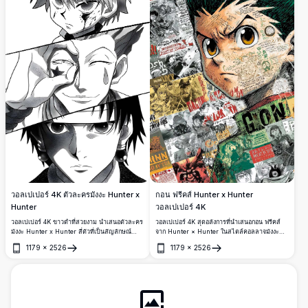
วอลเปเปอร์ 4K ตัวละครมังงะ Hunter x
กอน ฟรีคส์ Hunter x Hunter
Hunter
วอลเปเปอร์ 4K
วอลเปเปอร์ 4K ขาวดำที่สวยงาม นำเสนอตัวละคร
วอลเปเปอร์ 4K สุดอลังการที่นำเสนอกอน ฟรีคส์
มังงะ Hunter x Hunter สี่ตัวที่เป็นสัญลักษณ์
จาก Hunter × Hunter ในสไตล์คอลลาจมังงะ
เรียงซ้อนในแผงทแยงมุมที่ดราม่า สไตล์อาร์ตหมึก
แบบไดนามิก ทรงผมหนามสีเขียวเข้มและดวงตาสี
1179
×
2526
1179
×
2526
ตัวหนาที่แสดงสีหน้าเข้มข้นของ Gon, Killua,
ทองอันเข้มข้นโดดเด่นในงานแฟนอาร์ตความ
เปิด
เปิด
Hisoka และ Kurapika
ละเอียดสูงชิ้นเอกนี้