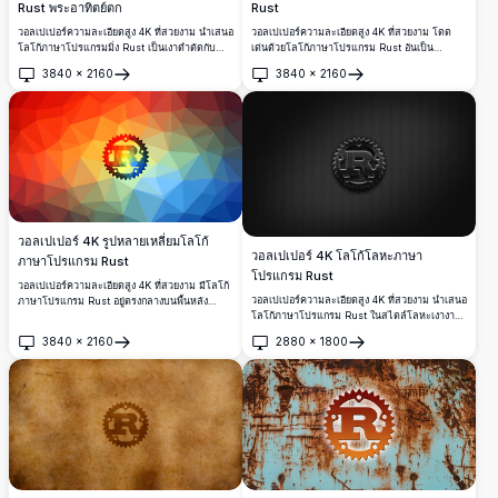
Rust พระอาทิตย์ตก
Rust
วอลเปเปอร์ความละเอียดสูง 4K ที่สวยงาม นำเสนอ
วอลเปเปอร์ความละเอียดสูง 4K ที่สวยงาม โดด
โลโก้ภาษาโปรแกรมมิ่ง Rust เป็นเงาดำตัดกับ
เด่นด้วยโลโก้ภาษาโปรแกรม Rust อันเป็น
ท้องฟ้าพระอาทิตย์ตกสีแดงเพลิงที่ดูยิ่งใหญ่ พร้อม
เอกลักษณ์ตรงกลางภาพ บนพื้นหลังเรขาคณิตโลว์
3840
×
2160
3840
×
2160
เงาต้นไม้สีเข้มและเมฆเรืองแสงในพื้นหลัง
โพลีที่สดใส ประกอบด้วยลวดลายสามเหลี่ยมสีแดง
เปิด
เปิด
ส้ม เหลือง และน้ำเงินที่โดดเด่น
วอลเปเปอร์ 4K รูปหลายเหลี่ยมโลโก้
วอลเปเปอร์ 4K โลโก้โลหะภาษา
ภาษาโปรแกรม Rust
โปรแกรม Rust
วอลเปเปอร์ความละเอียดสูง 4K ที่สวยงาม มีโลโก้
วอลเปเปอร์ความละเอียดสูง 4K ที่สวยงาม นำเสนอ
ภาษาโปรแกรม Rust อยู่ตรงกลางบนพื้นหลัง
โลโก้ภาษาโปรแกรม Rust ในสไตล์โลหะเงางาม
เรขาคณิตโพลีต่ำที่สดใส เปลี่ยนสีจากโทนแดง
บนพื้นหลังตาข่ายหกเหลี่ยมสีเข้ม เหมาะสำหรับนัก
สดใสไปสู่โทนน้ำเงินเย็น
3840
×
2160
2880
×
1800
พัฒนาและผู้ที่ชื่นชอบเทคโนโลยี
เปิด
เปิด