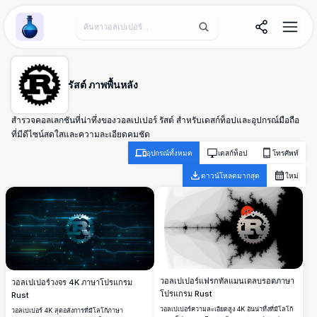
Wallpaper Alchemy
รัสต์ ภาพพื้นหลัง
สำรวจคอลเลกชันที่น่าทึ่งของวอลเปเปอร์ รัสต์ สำหรับเดสก์ท็อปและอุปกรณ์มือถือ
ที่มีดีไซน์สดใสและความละเอียดคมชัด
อุปกรณ์ทั้งหมด
เดสก์ท็อป
โทรศัพท์
ดาวน์โหลดมากสุด
ใหม่
วอลเปเปอร์แฟรกทัลแมนเดลบรอตภาษา
วอลเปเปอร์วงจร 4K ภาษาโปรแกรม
โปรแกรม Rust
Rust
วอลเปเปอร์ความละเอียดสูง 4K อันน่าทึ่งที่มีโลโก้
วอลเปเปอร์ 4K สุดอลังการที่มีโลโก้ภาษา