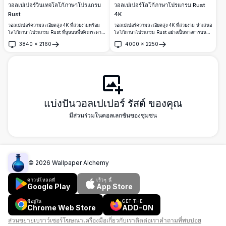
วอลเปเปอร์วินเทจโลโก้ภาษาโปรแกรม
วอลเปเปอร์โลโก้ภาษาโปรแกรม Rust
Rust
4K
วอลเปเปอร์ความละเอียดสูง 4K ที่สวยงามพร้อม
วอลเปเปอร์ความละเอียดสูง 4K ที่สวยงาม นำเสนอ
โลโก้ภาษาโปรแกรม Rust ที่นูนบนพื้นผิวกระดาษ
โลโก้ภาษาโปรแกรม Rust อย่างเป็นทางการบน
เก่า เหมาะสำหรับนักพัฒนาและผู้ที่ชื่นชอบ Rust ที่
พื้นผิวโลหะที่เป็นสนิมและผุพัง เหมาะสำหรับนัก
3840
×
2160
4000
×
2250
ต้องการพื้นหลังเดสก์ท็อปสไตล์วินเทจและสตีมพังก์
พัฒนาและโปรแกรมเมอร์ที่ชื่นชอบการเขียน
เปิด
เปิด
โปรแกรมระบบ
แบ่งปันวอลเปเปอร์ รัสต์ ของคุณ
มีส่วนร่วมในคอลเลกชันของชุมชน
©
2026
Wallpaper Alchemy
ดาวน์โหลดที่
เร็วๆ นี้
Google Play
App Store
มีอยู่ใน
GET THE
Chrome Web Store
ADD-ON
ส่วนขยายเบราว์เซอร์
โฆษณา
เครื่องมือ
เกี่ยวกับเรา
ติดต่อเรา
คำถามที่พบบ่อย