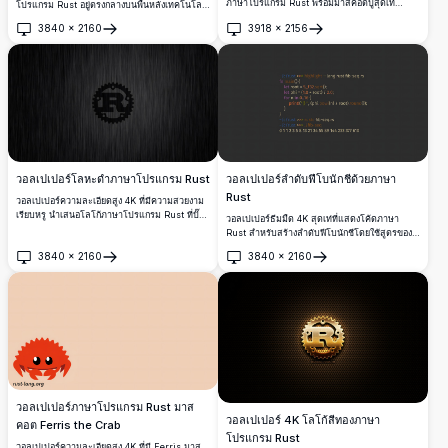
ภาษาโปรแกรม Rust พร้อมมาสคอตปูสุดเท่
โปรแกรม Rust อยู่ตรงกลางบนพื้นหลังเทคโนโลยี
Ferris วางอย่างสง่างามบนชุดแฟรกทัลแมนเดลบ
สีเข้มพร้อมเส้นวงจรสีฟ้าเรืองแสงและเอฟเฟกต์
3840
×
2160
3918
×
2156
รอตที่น่าหลงใหลในโทนขาวดำ
อนุภาคสีเขียว เหมาะสำหรับนักพัฒนาและผู้ที่ชื่น
เปิด
เปิด
ชอบเทคโนโลยี
วอลเปเปอร์โลหะดำภาษาโปรแกรม Rust
วอลเปเปอร์ลำดับฟีโบนักชีด้วยภาษา
Rust
วอลเปเปอร์ความละเอียดสูง 4K ที่มีความสวยงาม
เรียบหรู นำเสนอโลโก้ภาษาโปรแกรม Rust ที่ปั๊ม
วอลเปเปอร์ธีมมืด 4K สุดเท่ที่แสดงโค้ดภาษา
นูนบนพื้นผิวโลหะดำแบบขัดแปรง เหมาะสำหรับ
Rust สำหรับสร้างลำดับฟีโบนักชีโดยใช้สูตรของบิ
นักพัฒนาและโปรแกรมเมอร์ที่ชื่นชอบการเขียน
เนต์ด้วยการคำนวณค่า phi และรากที่สอง พร้อม
3840
×
2160
3840
×
2160
โปรแกรมระบบด้วยสไตล์
แสดงผลตัวเลข 16 ตัวแรก
เปิด
เปิด
วอลเปเปอร์ภาษาโปรแกรม Rust มาส
วอลเปเปอร์ 4K โลโก้สีทองภาษา
คอต Ferris the Crab
โปรแกรม Rust
วอลเปเปอร์ความละเอียดสูง 4K ที่มี Ferris มาส