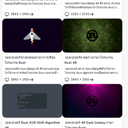
วอลเปเปอร์ความละเอียดสูง 4K ที่สวยงาม นำเสนอ
คอตสุดเป็นที่รักของภาษาโปรแกรม Rust ภาพ
โลโก้เรืองแสงสีทองของภาษาโปรแกรม Rust บน
ประกอบปูสีแดงน่ารักบนพื้นหลังสีเบจอบอุ่น เหมาะ
พื้นหลังตารางโลหะรูปหกเหลี่ยมสีเข้ม เหมาะ
สำหรับนักพัฒนาและผู้ที่ชื่นชอบ Rust
3840
×
2160
4320
×
2700
สำหรับนักพัฒนาและผู้ที่ชื่นชอบ Rust ที่ต้องการ
เปิด
เปิด
พื้นหลังเดสก์ท็อปที่ดูทันสมัย
วอลเปเปอร์จรวดปล่อยภาษาการเขียน
วอลเปเปอร์ลายพรางภาษาโปรแกรม
โปรแกรม Rust
Rust 4K
วอลเปเปอร์ความละเอียดสูง 4K ที่สวยงามนำเสนอ
วอลเปเปอร์ 4K ความละเอียดสูงที่มีโลโก้ภาษา
โลโก้ภาษาการเขียนโปรแกรม Rust บนจรวดล้ำ
โปรแกรม Rust อยู่ตรงกลางบนพื้นหลังลายพรางสี
สมัยที่พุ่งทะยานผ่านอวกาศสีดำเต็มไปด้วยดวงดาว
เขียวทหาร สัญลักษณ์เฟืองและตัว R อันเป็น
3840
×
2160
3840
×
2160
สื่อถึงความเร็ว พลัง และประสิทธิภาพในการ
เอกลักษณ์โดดเด่นอย่างชัดเจนบนลวดลายพรางที่มี
เปิด
เปิด
พัฒนาซอฟต์แวร์สมัยใหม่
พื้นผิว
วอลเปเปอร์ Rust XOR Shift Algorithm
วอลเปเปอร์ 4K Dark Galaxy ภาษา
4K
โปรแกรม Rust