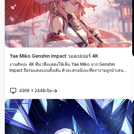
Yae Miko Genshin Impact วอลเปเปอร์ 4K
งานศิลปะ 4K ที่น่าทึ่งแสดงให้เห็น Yae Miko จาก Genshin
Impact ถือร่มแดงแบบดั้งเดิม ตัวละครอนิเมะที่สง่างามถูกนำเสนอ
ด้วยผมสีชมพูที่พลิ้วไหวและเครื่องประดับที่หรูหราบนฉากหลังดอก
ซากุระในฝัน เหมาะสำหรับพื้นหลังเดสก์ท็อป
4368
×
2448
เปิด