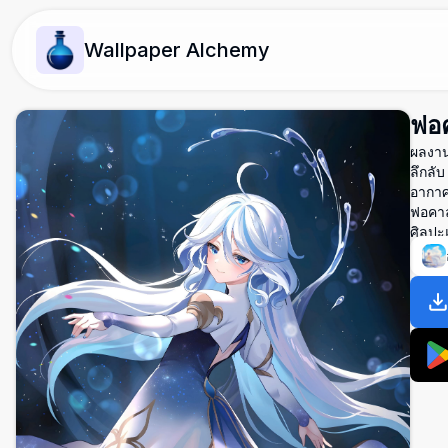
Wallpaper Alchemy
ฟอค
ผลงาน
ลึกลั
อากาศ
ฟอคาล
ศิลปะ