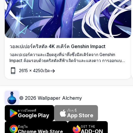
วอลเปเปอร์คริสตัล 4K สเคิร์ค Genshin Impact
วอลเปเปอร์ความละเอียดสูงที่น่าทึ่งซึ่งมีสเคิร์คจาก Genshin
Impact ล้อมรอบด้วยคริสตัลสีฟ้าเจิดจ้าและแสงดาว การออกแบบ
ราชินีน้ำแข็งอันลึกลับแสดงรายละเอียดที่ซับซ้อนด้วยผมสีขาวที่
2615
×
4250
เปิด
โบกสะบัด ชุดที่หรูหรา และการก่อตัวของคริสตัลลึกลับที่สร้าง
บรรยากาศแฟนตาซีที่น่าหลงใหล
©
2026
Wallpaper Alchemy
ดาวน์โหลดที่
เร็วๆ นี้
Google Play
App Store
มีอยู่ใน
GET THE
ADD-ON
Chrome Web Store