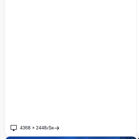
4368
×
2448
เปิด