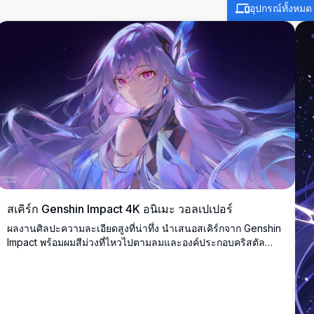
อุปกรณ์ทั้งหมด
สเคิร์ก Genshin Impact 4K อนิเมะ วอลเปเปอร์
ผลงานศิลปะความละเอียดสูงที่น่าทึ่ง นำเสนอสเคิร์กจาก Genshin
Impact พร้อมผมสีม่วงที่ไหวไปตามลมและองค์ประกอบคริสตัล
ลึกลับบนพื้นหลังจักรวาลที่เต็มไปด้วยดวงดาว วอลเปเปอร์เด
สก์ท็อปที่สมบูรณ์แบบ แสดงให้เห็นสไตล์ศิลปะอนิเมะที่ละเอียด
อ่อนพร้อมพาเลทสีม่วงและน้ำเงินที่สดใส