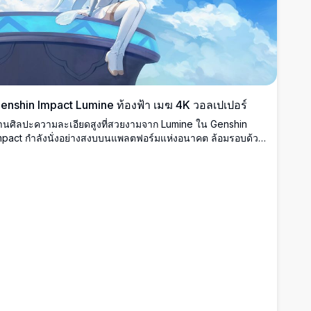
enshin Impact Lumine ท้องฟ้า เมฆ 4K วอลเปเปอร์
านศิลปะความละเอียดสูงที่สวยงามจาก Lumine ใน Genshin
mpact กำลังนั่งอย่างสงบบนแพลตฟอร์มแห่งอนาคต ล้อมรอบด้วย
้องฟ้าสีฟ้าที่สวยงามและเมฆสีขาวนุ่มฟู วอลเปเปอร์สไตล์อนิเมะ
ี่เงียบสงบนี้จับความรู้สึกในฝันและบรรยากาศที่ลึกลับที่เหมาะ
ำหรับพื้นหลังเดสก์ท็อป