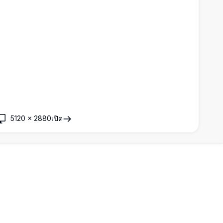
5120
×
2880
เปิด