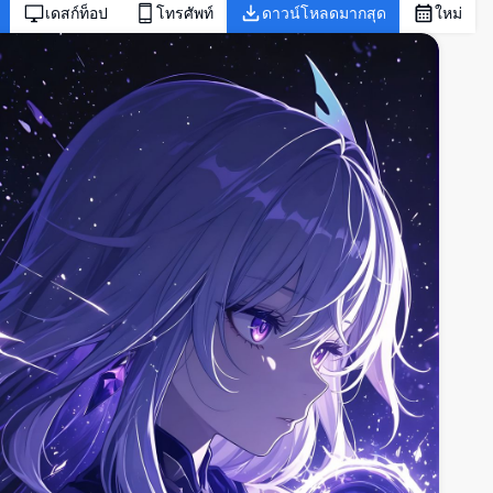
เดสก์ท็อป
โทรศัพท์
ดาวน์โหลดมากสุด
ใหม่