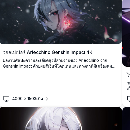
วอลเปเปอร์ Arlecchino Genshin Impact 4K
ผลงานศิลปะความละเอียดสูงที่สวยงามของ Arlecchino จาก
Genshin Impact ด้วยผมสีเงินที่โดดเด่นและดวงตาที่มีเครื่องหมาย
กากบาทสีแดง ตั้งอยู่บนพื้นหลังสีเข้มลึกลับพร้อมอนุภาคที่ลอยและ
ไ
เอฟเฟกต์แสงสีชมพูวิเศษ เหมาะสำหรับวอลเปเปอร์เดสก์ท็อป
ว
เ
น
4000
×
1503
เปิด
ค