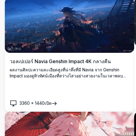
วอลเปเปอร์ Navia Genshin Impact 4K กลางคืน
ผลงานศิลปะความละเอียดสูงที่น่าทึ่งที่มี Navia จาก Genshin
Impact มองดูทิวทัศน์เมืองที่สว่างไสวอย่างสวยงามในเวลาพลบค่ำ
ตัวละครอนิเมะยืนอย่างสง่างามบนระเบียงพร้อมหมวกเอกลักษณ์
และผมที่โปรยปราย รายล้อมด้วยแสงไฟอันอบอุ่นและท้องฟ้า
สีน้ำเงินอันน่าหลงใหลในยามเย็น
3360
×
1440
เปิด