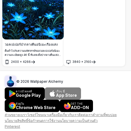
คุณ ด้วยรายละเอียด Ultra HD ที่น่าทึ่งและสีสัน
ยามเย็นที่สดใส
วอลเปเปอร์ป่ากลางคืนอนิเมะเรืองแสง
ดื่มด่ำไปกับความมหัศจรรย์ของวอลเปเปอร์อนิเมะ
ความละเอียดสูง 4K นี้ ที่แสดงถึงป่ากลางคืนแห่ง
ความฝันที่สว่างไสวด้วยดอกไม้สีฟ้าส่องแสง ภาย
2400
×
4266
3840
×
2160
ใต้ท้องฟ้าที่เต็มไปด้วยดวงดาวและพระจันทร์เต็ม
เปิด
เปิด
ดวงที่เปล่งประกาย ฉากนี้จับภาพบรรยากาศที่เงียบ
สงบและลึกลับ เหมาะสำหรับผู้ที่ชื่นชอบธรรมชาติ
และอนิเมะ เหมาะสำหรับเดสก์ท็อป โทรศัพท์ หรือ
แท็บเล็ต งานศิลปะคุณภาพสูงนี้เพิ่มสัมผัสแห่ง
©
2026
Wallpaper Alchemy
ความมหัศจรรย์ให้กับทุกหน้าจอ
ดาวน์โหลดที่
เร็วๆ นี้
Google Play
App Store
มีอยู่ใน
GET THE
Chrome Web Store
ADD-ON
ส่วนขยายเบราว์เซอร์
โฆษณา
เครื่องมือ
เกี่ยวกับเรา
ติดต่อเรา
คำถามที่พบบ่อย
นโยบายลิขสิทธิ์
ข้อกำหนดการใช้งาน
นโยบายความเป็นส่วนตัว
Pinterest