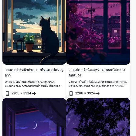
วอลเปเปอร์หน้าต่างกลางคืนแมวอนิเมะดู
วอลเปเปอร์อนิเมะหน้าต่างดอกไม้กลาง
ดาว
คืนสีม่วง
เงาแมวสไตล์อนิเมะที่เงียบสงบนั่งอยู่บนขอบ
ฉากกลางคืนสไตล์อนิเมะที่สวยงามตระการตาผ่าน
หน้าต่าง จ้องมองท้องฟ้ายามค่ำคืนเต็มไปด้วยดาวที่
หน้าต่าง นำเสนอดอกซากุระสีม่วงสดใส พระจันทร์
สวยงามตระการตา พร้อมดาวตก หลังคาที่เรืองแสง
เสี้ยว และหลังคาเมืองที่เรืองแสงใต้ท้องฟ้าสีม่วงใน
2208
×
3924
2208
×
3924
และต้นไม้ในกระถางข้างโคมไฟ
ฝัน วอลเปเปอร์ความละเอียดสูง 4K ที่สมบูรณ์แบบ
เปิด
เปิด