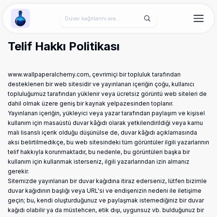
Wallpaper Alchemy
Telif Hakkı Politikası
www.wallpaperalchemy.com, çevrimiçi bir topluluk tarafından
desteklenen bir web sitesidir ve yayınlanan içeriğin çoğu, kullanıcı
topluluğumuz tarafından yüklenir veya ücretsiz görüntü web siteleri de
dahil olmak üzere geniş bir kaynak yelpazesinden toplanır.
Yayınlanan içeriğin, yükleyici veya yazar tarafından paylaşım ve kişisel
kullanım için masaüstü duvar kâğıdı olarak yetkilendirildiği veya kamu
malı lisanslı içerik olduğu düşünülse de, duvar kâğıdı açıklamasında
aksi belirtilmedikçe, bu web sitesindeki tüm görüntüler ilgili yazarlarının
telif hakkıyla korunmaktadır, bu nedenle, bu görüntüleri başka bir
kullanım için kullanmak isterseniz, ilgili yazarlarından izin almanız
gerekir.
Sitemizde yayınlanan bir duvar kağıdına itiraz ederseniz, lütfen bizimle
duvar kağıdının başlığı veya URL'si ve endişenizin nedeni ile iletişime
geçin; bu, kendi oluşturduğunuz ve paylaşmak istemediğiniz bir duvar
kağıdı olabilir ya da müstehcen, etik dışı, uygunsuz vb. bulduğunuz bir