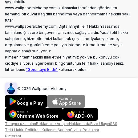
şey olabilir.
www.wallpaperalchemy.com, kullanıcılar tarafından gönderilen
herhangi bir duvar kağıdını barındırma veya barındırmama hakkını saklı
tutar.
www.wallpaperalchemy.com, Dijital Binyıl Telif Hakkı Yasası'nda
tanımlandığı üzere bir çevrimiçi hizmet sağlayıcısıdır. Yasal telif hakkı
sahiplerine, hizmetlerimizi kullanarak çeşitli medyaları yükleme,
depolama ve görüntüleme yoluyla internette kendi kendine yayın
yapma olanağı sunuyoruz.
Kimsenin telif hakkını ihlal etme niyetimiz yok ve bu konuyu çok
ciddiye alıyoruz. Eğer belirli bir görüntünün telif hakkı sahibiyseniz,
lütfen bunu
"Görüntüyü Bildir"
kullanarak bildirin.
©
2026
Wallpaper Alchemy
ŞİMDİ
YAKINDA
Google Play
App Store
Mevcut:
GET THE
Chrome Web Store
ADD-ON
Tarayıcı uzantıları
Reklamcılık
Araçlar
Hakkımızda
Bize Ulaşın
SSS
Telif Hakkı Politikası
Kullanım Şartları
Gizlilik Politikası
Pinterest