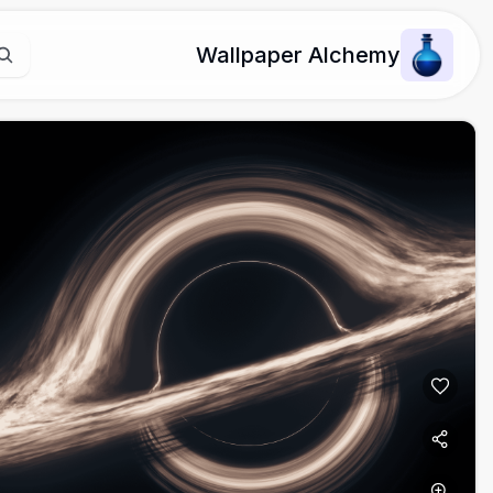
Wallpaper Alchemy