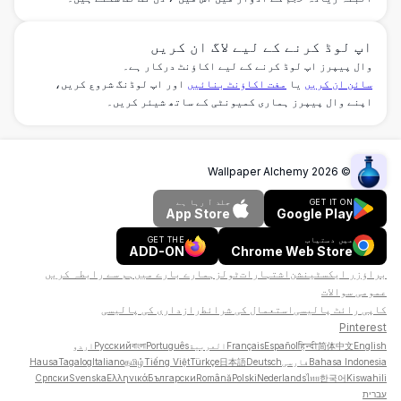
اپ لوڈ کرنے کے لیے لاگ ان کریں
وال پیپرز اپ لوڈ کرنے کے لیے اکاؤنٹ درکار ہے۔
سائن ان کریں
یا
مفت اکاؤنٹ بنائیں
اور اپ لوڈنگ شروع کریں،
اپنے وال پیپرز ہماری کمیونٹی کے ساتھ شیئر کریں۔
Wallpaper Alchemy
2026
©
GET IT ON
جلد آ رہا ہے
App Store
Google Play
میں دستیاب
GET THE
ADD-ON
Chrome Web Store
براؤزر ایکسٹینشن
اشتہارات
ٹولز
ہمارے بارے میں
ہم سے رابطہ کریں
عمومی سوالات
کاپی رائٹ پالیسی
استعمال کی شرائط
رازداری کی پالیسی
Pinterest
English
简体中文
हिन्दी
Español
Français
العربية
Português
বাংলা
Русский
اردو
Bahasa Indonesia
فارسی
Deutsch
日本語
Türkçe
Tiếng Việt
தமிழ்
Italiano
Tagalog
Hausa
Српски
Svenska
Ελληνικά
Български
Română
Polski
Nederlands
ไทย
한국어
Kiswahili
עברית