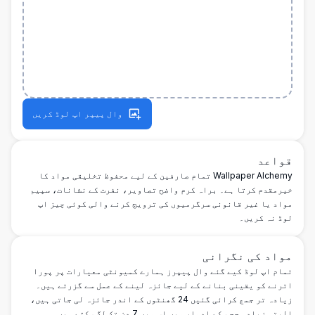
وال پیپر اپ لوڈ کریں
قواعد
Wallpaper Alchemy تمام صارفین کے لیے محفوظ تخلیقی مواد کا
خیرمقدم کرتا ہے۔ براہ کرم واضح تصاویر، نفرت کے نشانات، سپیم
مواد یا غیر قانونی سرگرمیوں کی ترویج کرنے والی کوئی چیز اپ
لوڈ نہ کریں۔
مواد کی نگرانی
تمام اپ لوڈ کیے گئے وال پیپرز ہمارے کمیونٹی معیارات پر پورا
اترنے کو یقینی بنانے کے لیے جائزہ لینے کے عمل سے گزرتے ہیں۔
زیادہ تر جمع کرائی گئیں 24 گھنٹوں کے اندر جائزہ لی جاتی ہیں،
البتہ زیادہ حجم کے ادوار میں اس میں 7 دن تک لگ سکتے ہیں۔