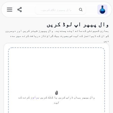
Wallpaper Alchemy
وال پیپر اپ لوڈ کریں
ہماری کمیونٹی کے ساتھ اپنے پسندیدہ وال پیپرز شیئر کریں اور دوسروں
کو ان کے ڈیوائسز کے لیے خوبصورت بیک گراؤنڈز دریافت کرنے میں مدد
دیں
وال پیپر یہاں ڈراپ کریں یا کلک کریں
براؤز
کرنے کے
لیے