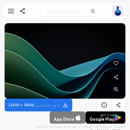
Wallpaper Alchemy
ڈاؤن لوڈ کریں
(
3840
×
2400
)
GET IT ON
جلد آ رہا ہے
App Store
Google Play
کمپیوٹر اور موبائل اسکرینز کے لیے ہائی ریزولوشن وال پیپر