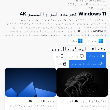
حل:
3840
×
2400
(
8
×
5
)
پوسٹ کیا گیا:
13 اکتوبر، 2025
ڈاؤن لوڈ:
1,325
Windows 11 تجریدی لہر والپیپر 4K
تاریک پس منظر کے خلاف خوبصورت ٹیل اور سبز گریڈینٹس میں بہتی لہروں کے ساتھ
شاندار ہائی ریزولیوشن تجریدی والپیپر۔ ہموار، متحرک منحنی خطوط کے ساتھ جدید
ڈیسک ٹاپ سیٹ اپ کے لیے بہترین جو بصری گہرائی اور عصری کشش پیدا کرتے ہیں۔
windows 11 والپیپر, 4k والپیپر, تجریدی لہریں, ٹیل گریڈینٹ, ہائی ریزولیوشن,
ڈیسک ٹاپ بیک گراؤنڈ, جدید ڈیزائن, بہتے منحنی خطوط, ڈیجیٹل آرٹ, پریمیم والپیپر
ونڈوز 11
ونڈوز
متعلقہ ایچ ڈی وال پیپر
تمام آلات
ڈیسک ٹاپ
فون
سب سے زیادہ ڈاؤن لوڈز
تازہ
ونڈوز 11 وال پیپر - 4K اعلی
ونڈوز 11 کے لئے 4K ہائی
ریزولوشن تجریدی
ریزولوشن ڈارک جیومیٹرک شارڈز
والپیپر