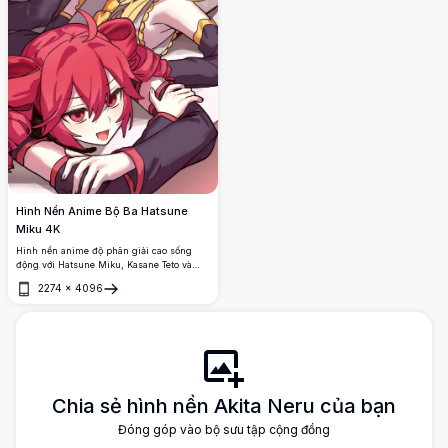
Hình Nền Anime Bộ Ba Hatsune
Miku 4K
Hình nền anime độ phân giải cao sống
động với Hatsune Miku, Kasane Teto và
Akita Neru trong tư thế nhóm vui vẻ. Tác
2274
×
4096
phẩm nghệ thuật đầy màu sắc giới thiệu
Mở
các nhân vật Vocaloid mang tính biểu
tượng với mái tóc xanh, vàng và hồng đặc
trưng của họ, hoàn hảo cho những người
đam mê anime và fan của ca sĩ ảo Nhật
Bản.
Chia sẻ hình nền Akita Neru của bạn
Đóng góp vào bộ sưu tập cộng đồng