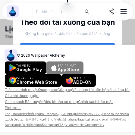
Wallpaper Alchemy
Theo dõi tải xuống của bạn
Lịch sử tải xuống
Không bao giờ mất dấu hình nền bạn đã tải xuống
Theo dõi và quản lý hình nền đã tải xuống của bạn
Tạo tài khoản
©
2026
Wallpaper Alchemy
Đăng nhập
TẢI VỀ TỪ
SẮP RA MẮT
Google Play
App Store
Có sẵn trên
GET THE
Chrome Web Store
ADD-ON
Tiện ích trình duyệt
Quảng cáo
Công cụ
Về chúng tôi
Liên hệ với chúng tôi
Câu hỏi thường gặp
Chính sách Bản quyền
Điều khoản sử dụng
Chính sách bảo mật
Pinterest
English
简体中文
हिन्दी
Español
Français
العربية
Português
বাংলা
Русский
اردو
Bahasa Indonesia
فارسی
Deutsch
日本語
Türkçe
Tiếng Việt
தமிழ்
Italiano
Tagalog
Hausa
Kiswahili
한국어
ไทย
Nederlands
Polski
Română
Български
Ελληνικά
Svenska
Српски
עברית