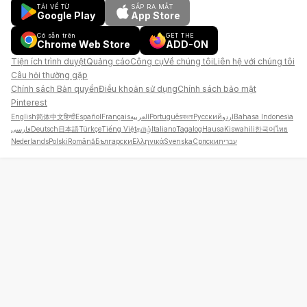
TẢI VỀ TỪ
SẮP RA MẮT
Google Play
App Store
Có sẵn trên
GET THE
Chrome Web Store
ADD-ON
Tiện ích trình duyệt
Quảng cáo
Công cụ
Về chúng tôi
Liên hệ với chúng tôi
Câu hỏi thường gặp
Chính sách Bản quyền
Điều khoản sử dụng
Chính sách bảo mật
Pinterest
English
简体中文
हिन्दी
Español
Français
العربية
Português
বাংলা
Русский
اردو
Bahasa Indonesia
فارسی
Deutsch
日本語
Türkçe
Tiếng Việt
தமிழ்
Italiano
Tagalog
Hausa
Kiswahili
한국어
ไทย
Nederlands
Polski
Română
Български
Ελληνικά
Svenska
Српски
עברית