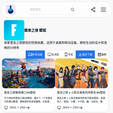
Wallpaper Alchemy
堡垒之夜 壁纸
探索堡垒之夜壁纸的惊艳收藏，适用于桌面和移动设备，拥有生动的设计和清
晰的分辨率
所有设备
台式机
手机
最多下载
最新
堡垒之夜懒湖港口4K壁纸
堡垒之夜 x 火影忍者疾风传联名4K壁纸
令人惊叹的堡垒之夜4K壁纸，展示了一个充满活
堡垒之夜 x 火影忍者疾风传官方联名壁纸，收录
力的港口聚落，拥有质朴的多层建筑、红色直升
鸣人、佐助、小樱、卡卡西、鼬、大蛇丸、雏田
机、青绿色水域和船只。完美的高分辨率桌面背
和我爱罗等标志性角色，以精美的动漫风格呈现
3840
×
2160
3840
×
2160
景，捕捉了堡垒之夜标志性的多彩艺术风格。
4K超高清画质。
打开
打开