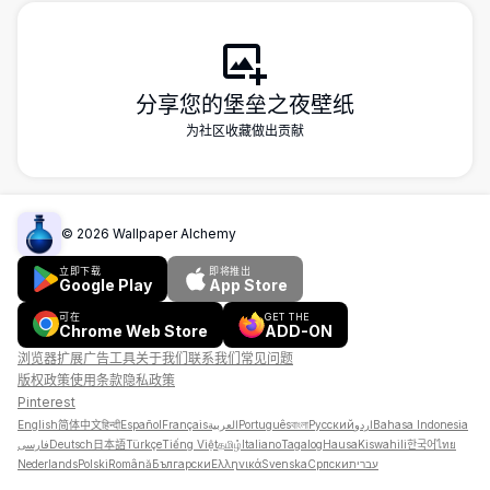
分享您的堡垒之夜壁纸
为社区收藏做出贡献
©
2026
Wallpaper Alchemy
立即下载
即将推出
Google Play
App Store
可在
GET THE
Chrome Web Store
ADD-ON
浏览器扩展
广告
工具
关于我们
联系我们
常见问题
版权政策
使用条款
隐私政策
Pinterest
English
简体中文
हिन्दी
Español
Français
العربية
Português
বাংলা
Русский
اردو
Bahasa Indonesia
فارسی
Deutsch
日本語
Türkçe
Tiếng Việt
தமிழ்
Italiano
Tagalog
Hausa
Kiswahili
한국어
ไทย
Nederlands
Polski
Română
Български
Ελληνικά
Svenska
Српски
עברית