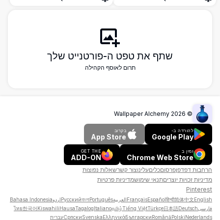
אורוצ'ימארו, הינאטה וגאארה באמנות אנימה
פתח
פתח
מדהימה ברזולוציית 4K גבוהה.
שתף את טפט ה-פורטנייט שלך
תרום לאוסף הקהילה
Wallpaper Alchemy
2026
©
להורדה ב-
בקרוב
App Store
Google Play
זמין ב
GET THE
ADD-ON
Chrome Web Store
הרחבות דפדפן
פרסום
כלים
עלינו
צור קשר
שאלות נפוצות
מדיניות זכויות יוצרים
תנאי שימוש
מדיניות פרטיות
Pinterest
English
简体中文
हिन्दी
Español
Français
العربية
Português
বাংলা
Русский
اردو
Bahasa Indonesia
فارسی
Deutsch
日本語
Türkçe
Tiếng Việt
தமிழ்
Italiano
Tagalog
Hausa
Kiswahili
한국어
ไทย
Nederlands
Polski
Română
Български
Ελληνικά
Svenska
Српски
עברית