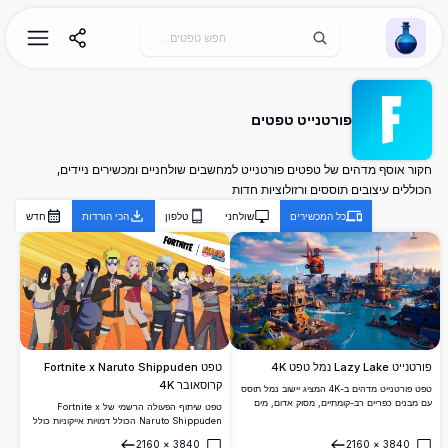
Wallpaper Alchemy
פורטנייט טפטים
חקור אוסף מדהים של טפטים פורטנייט למחשבים שולחניים ומכשירים ניידים,
הכוללים עיצובים תוססים ורזולוציות חדות
כל המכשירים
שולחני
טלפון
הכי הורדות
חדש
פורטנייט Lazy Lake נמל טפט 4K
טפט Fortnite x Naruto Shippuden
קרוסאובר 4K
טפט פורטנייט מדהים ב-4K המציג יישוב נמל תוסס
עם מבנים כפריים רב-קומתיים, מסוק אדום, מים
טפט שיתוף הפעולה הרשמי של Fortnite x
טורקיזים וסירות. רקע שולחן עבודה מושלם
Naruto Shippuden הכולל דמויות אייקוניות כולל
ברזולוציה גבוהה המשקף את סגנון האמנות
נארוטו, סאסוקה, סאקורה, קאקאשי, איטאצ'י,
2160
×
3840
2160
×
3840
הצבעוני האיקוני של פורטנייט.