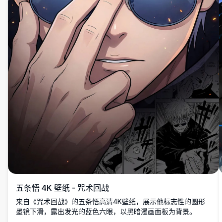
五条悟 4K 壁纸 - 咒术回战
来自《咒术回战》的五条悟高清4K壁纸，展示他标志性的圆形
墨镜下滑，露出发光的蓝色六眼，以黑暗漫画面板为背景。