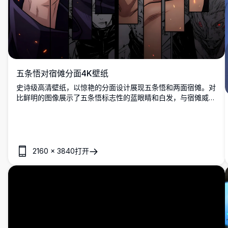
五条悟对宿傩分面4K壁纸
史诗级高清壁纸，以惊艳的分面设计展现五条悟和两面宿傩。对
比鲜明的图像展示了五条悟标志性的蓝眼睛和白发，与宿傩威胁
性的红眼睛和凶猛表情形成对比，以绚丽的4K细节捕捉咒术回
战中最强角色之间的终极对决。
2160
×
3840
打开