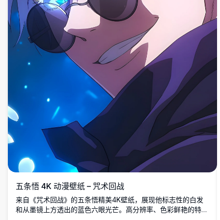
五条悟 4K 动漫壁纸 – 咒术回战
来自《咒术回战》的五条悟精美4K壁纸，展现他标志性的白发
和从墨镜上方透出的蓝色六眼光芒。高分辨率、色彩鲜艳的特
写，是动漫迷的完美选择。