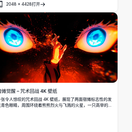
2048
×
4428
打开
宿傩觉醒 – 咒术回战 4K 壁纸
一张令人惊叹的咒术回战 4K 壁纸，展现了两面宿傩标志性的发
光青色眼睛，周围环绕着熊熊烈火与飞溅的火星，一只高举的手
正在聚集咒力，画风黑暗而充满戏剧张力。