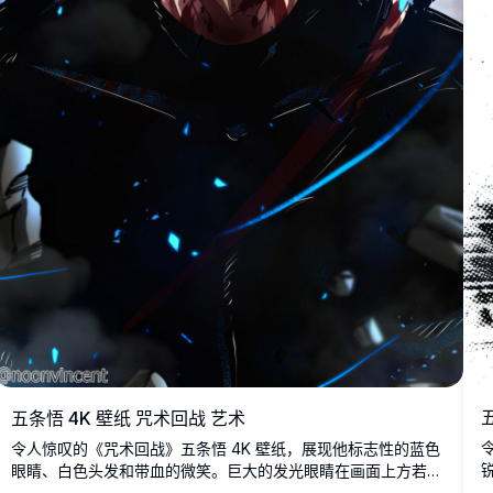
五条悟 4K 壁纸 咒术回战 艺术
令人惊叹的《咒术回战》五条悟 4K 壁纸，展现他标志性的蓝色
眼睛、白色头发和带血的微笑。巨大的发光眼睛在画面上方若隐
若现，这是由 @noonvincent 创作的电影感高分辨率同人艺