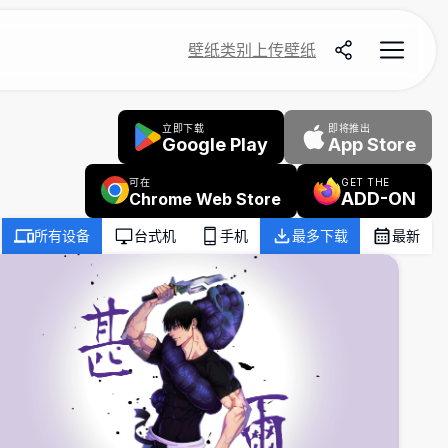
壁纸
类别
上传壁纸
立即下载
即将推出
Google Play
App Store
可在
GET THE
ADD-ON
Chrome Web Store
所有设备
台式机
手机
最多下载
最新