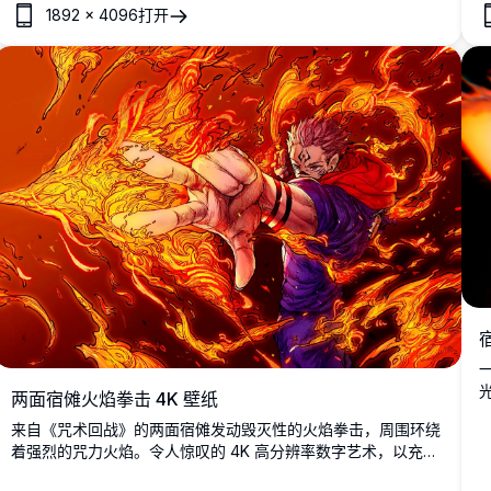
1892
×
4096
打开
术。
两面宿傩火焰拳击 4K 壁纸
来自《咒术回战》的两面宿傩发动毁灭性的火焰拳击，周围环绕
着强烈的咒力火焰。令人惊叹的 4K 高分辨率数字艺术，以充满
活力的橙红色调和动感的动作构图为特色。