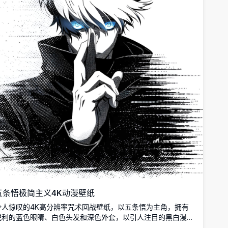
五条悟极简主义4K动漫壁纸
令人惊叹的4K高分辨率咒术回战壁纸，以五条悟为主角，拥有
锐利的蓝色眼睛、白色头发和深色外套，以引人注目的黑白漫画
艺术风格与半调效果呈现。