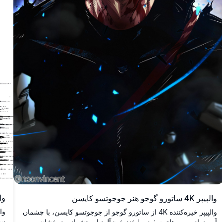
وال
والپیپر 4K ساتورو گوجو هنر جوجوتسو کایسن
والپیپر خیره‌کننده 4K از ساتورو گوجو از جوجوتسو کایسن، با چشمان
سا
آبی نمادین، موهای سفید و لبخند خون‌آلود او. چشمانی درخشان و