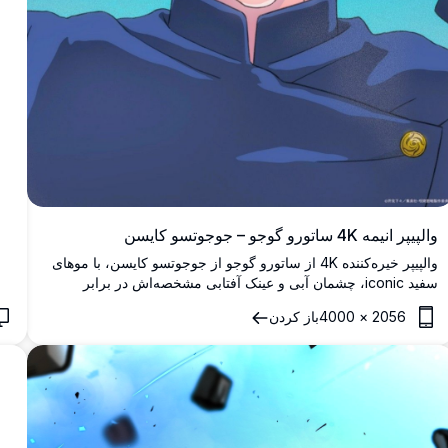
والپیپر انیمه 4K ساتورو گوجو – جوجوتسو کایسن
والپیپر خیره‌کننده 4K از ساتورو گوجو از جوجوتسو کایسن، با موهای
سفید iconic، چشمان آبی و عینک آفتابی مشخصه‌اش در برابر
پس‌زمینه سیان پرجنب‌وجوش. والپیپر با کیفیت بالا مناسب برای
2056
×
4000
باز کردن
علاقه‌مندان به انیمه.