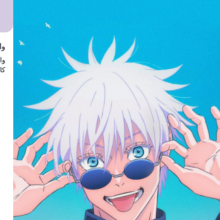
والپیپر 4K
کا
را
می