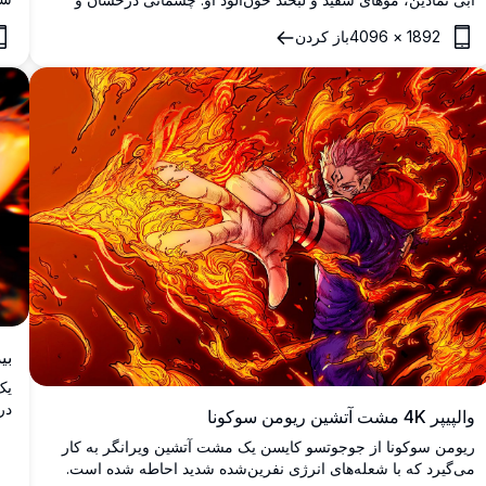
ما
بزرگ در یک فن‌آرت سینماتیک با وضوح بالا اثر @noonvincent در
1892
×
4096
باز کردن
بالا نمایان هستند.
بید
در
والپیپر 4K مشت آتشین ریومن سوکونا
جر
ریومن سوکونا از جوجوتسو کایسن یک مشت آتشین ویرانگر به کار
را در
می‌گیرد که با شعله‌های انرژی نفرین‌شده شدید احاطه شده است.