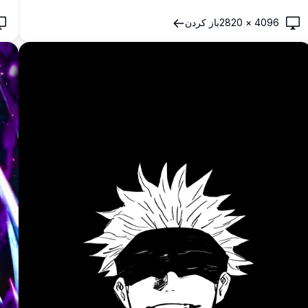
4096
×
2820
باز کردن