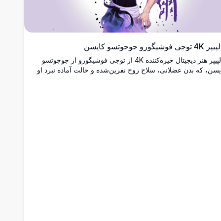
 توجی فوشیگورو جوجوتسو کایسن
والپیپر هنر دیجیتال خیره‌کننده 4K از توجی فوشیگورو از جوجوتسو
یسن، که بدن عضلانی، سلاح روح نفرین‌شده و حالت آماده نبرد او
 با کاراکترهای کانجی ژاپنی بنفش پررنگ در پس‌زمینه به نمایش
‌گذارد.