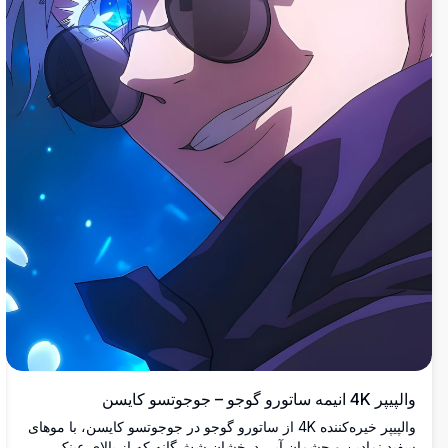
والپیپر 4K انیمه ساتورو گوجو – جوجوتسو کایسن
والپیپر خیره‌کننده 4K از ساتورو گوجو در جوجوتسو کایسن، با موهای
سفید نمادین و چشمان آبی درخشان شش‌گانه که از بالای عینک