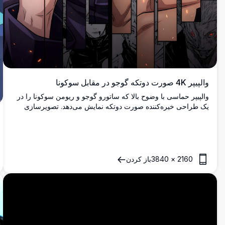
والپیپر 4K صورت دوتکه گوجو در مقابل سوکونا
والپیپر حماسی با وضوح بالا که ساتورو گوجو و ریومن سوکونا را در
یک طراحی خیره‌کننده صورت دوتکه نمایش می‌دهد. تصویرسازی
متضاد، چشمان آبی نمادین و موهای سفید گوجو را در مقابل چشمان
قرمز تهدیدآمیز و حالت چهره خشمگین سوکونا به نمایش می‌گذارد و
نبرد نهایی بین قدرتمندترین شخصیت‌های جوجوتسو کایسن را با
جزئیات درخشان 4K به تصویر می‌کشد.
2160
×
3840
باز کردن