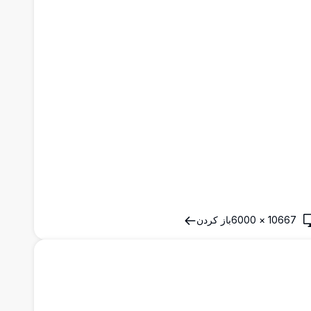
10667
×
6000
باز کردن