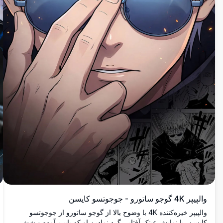
والپیپر 4K گوجو ساتورو - جوجوتسو کایسن
والپیپر خیره‌کننده 4K با وضوح بالا از گوجو ساتورو از جوجوتسو
کایسن، با نمایش عینک آفتابی گرد نمادین او که پایین آمده و شش