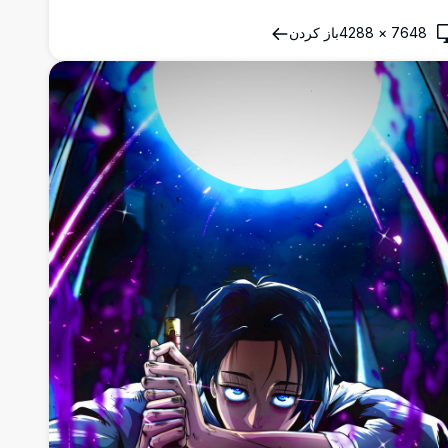
7648
×
4288
باز کردن