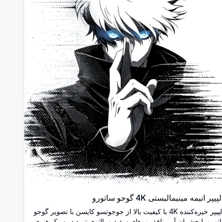
پیپر انیمه مینیمالیستی 4K گوجو ساتورو
والپیپر خیره‌کننده 4K با کیفیت بالا از جوجوتسو کایسن با تصویر گوجو
تورو با چشمان آبی نافذ، موهای سفید و پالتوی تیره در سبک هنری