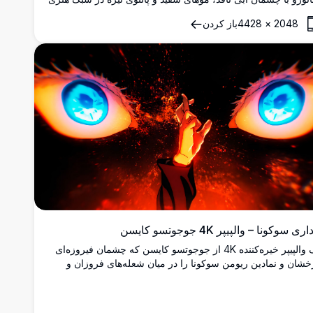
نگای سیاه و سفید با افکت‌های هاف‌تون.
2048
×
4428
باز کردن
اری سوکونا – والپیپر 4K جوجوتسو کایسن
یک والپیپر خیره‌کننده 4K از جوجوتسو کایسن که چشمان فیروزه‌ای
خشان و نمادین ریومن سوکونا را در میان شعله‌های فروزان و
قه‌های آتش نشان می‌دهد، با دستی بالا آمده که انرژی نفرین‌شده
 سبکی تاریک و劇ی از هنر انیمه هدایت می‌کند.