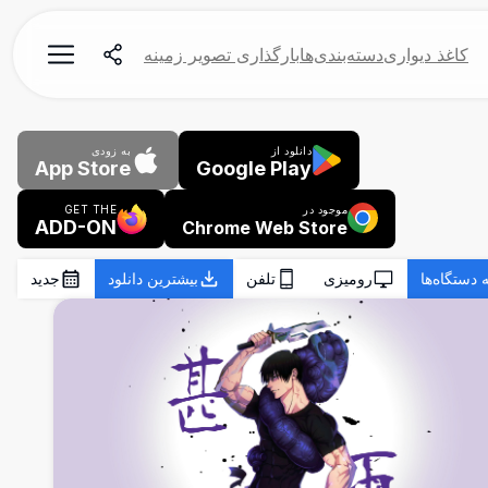
کاغذ دیواری
دسته‌بندی‌ها
بارگذاری تصویر زمینه
دانلود از
به زودی
App Store
Google Play
موجود در
GET THE
ADD-ON
Chrome Web Store
 دستگاه‌ها
رومیزی
تلفن
بیشترین دانلود
جدید