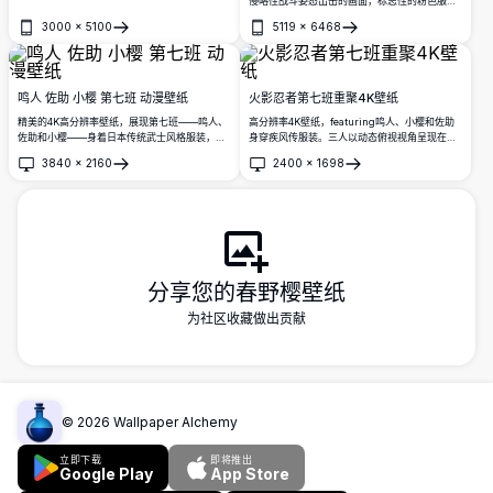
侵略性战斗姿态出击的画面，标志性的粉色服
格。
装、黑色手套和尖刺红发，衬托在带有深红色点
3000
×
5100
5119
×
6468
缀的戏剧性暗色背景之上。
打开
打开
鸣人 佐助 小樱 第七班 动漫壁纸
火影忍者第七班重聚4K壁纸
精美的4K高分辨率壁纸，展现第七班——鸣人、
高分辨率4K壁纸，featuring鸣人、小樱和佐助
佐助和小樱——身着日本传统武士风格服装，站
身穿疾风传服装。三人以动态俯视视角呈现在破
在发光橙色徽章前，呈现震撼的电影级画面。
裂石头背景前，展现出令人惊叹的动漫艺术作
3840
×
2160
2400
×
1698
品。
打开
打开
分享您的春野樱壁纸
为社区收藏做出贡献
©
2026
Wallpaper Alchemy
立即下载
即将推出
Google Play
App Store