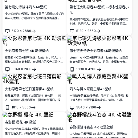
第七班史诗战斗鸣人4K壁纸
第七班火影忍者4K壁纸 – 标志性忍者小
队
令人惊叹的4K壁纸，展示了处于六道仙人模式的
鸣人与佐助、小樱和卡卡西并肩作战的画面。第
高分辨率4K壁纸，展示火影忍者动漫系列中的第
七班在戏剧性的天空背景下摆出动感的战斗姿
七班。包括鸣人、佐助、小樱和卡卡西在简洁黑
势，展现出他们的终极力量。
色背景下的动感战斗姿势，非常适合桌面使用。
5120
×
2880
5120
×
2880
打开
打开
火影忍者第七班 4K 动漫壁纸
第七班史诗级火影忍者4K动漫壁纸
精美的 4K 高分辨率壁纸，featuring 鸣人、小
stunning 4K高分辨率壁纸，featuring 火影忍
樱和佐助来自第七班。充满活力的橙色背景上的
者第七班角色，包括鸣人、佐助、小樱和卡卡
动感动作姿势，展示了深受喜爱的火影忍者动漫
西，以动感姿势呈现在戏剧性的天空背景下，配
3840
×
2160
1890
×
4200
系列中的标志性三人组。
以一弯新月。
打开
打开
火影忍者第七班日落剪影4K壁纸
鸣人与博人家庭重聚4K壁纸
精美4K壁纸，展现《火影忍者》第七班——鸣
一张精美的4K动漫壁纸，展示了《火影忍者》和
人、佐助和小樱并肩而立，面朝金色落日，深蓝
《博人传》中深受喜爱的家庭。佐助、小樱、沙
天空与背景中翱翔的飞鸟交相辉映。
拉达、博人、雏田、鸣人和向日葵以温馨休闲的
1818
×
3600
3840
×
2160
家庭合影形式呈现，角色设计生动鲜明。
打开
打开
春野樱 樱花 4K 壁纸
春野樱战斗姿态 4K 动漫壁纸
令人惊叹的高分辨率4K壁纸，展示了春野樱标志
性的粉色头发、绿色眼睛和红色旗袍，周围环绕
令人惊叹的春野樱 4K 高分辨率壁纸，展现她以
着美丽的樱花花瓣，呈现出宁静的动漫艺术风