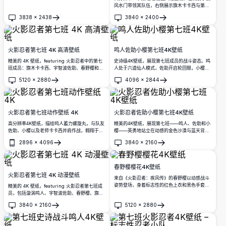
景。卡卡西阅读他标志性的书籍，而年轻的忍者
风水门带领其队伍，右侧展示旗木卡卡西与第七
们则安静地沉睡，这是一幅精美细腻的动漫艺术
班，以生动细腻的画面呈现标志性角色。
3838
×
2438
3840
×
2400
作品。
打开
打开
火影忍者第七班 4K 高清壁纸
鸣人佐助小樱第七班4K壁纸
精美的 4K 壁纸，featuring 火影忍者中的第七
史诗级4K壁纸，展现第七班成员的战斗姿态。鸣
班成员：旗木卡卡西、宇智波佐助、春野樱和漩
人处于六道仙人模式，佐助开启轮回眼，小樱并
涡鸣人。经典动漫艺术风格，色彩鲜艳，以美丽
肩而立，背景是布满裂缝的战场和嶙峋的岩石地
5120
×
2880
4096
×
2844
的蓝色波浪为背景，非常适合桌面使用。
形。
打开
打开
火影忍者第七班动作壁纸 4K
火影忍者佐助小樱第七班4K壁纸
高分辨率4K壁纸，描绘鸣人蓄力螺旋丸，与队友
精美的4K壁纸，展现第七班——鸣人、佐助和小
佐助、小樱以及老师卡卡西并肩作战，翱翔于木
樱——英勇地站立在动感的金色沙漠与蓝天背景
叶隐村上空，震撼的动漫艺术画面。
之前。高分辨率同人艺术作品，以生动细腻的画
2896
×
4096
3840
×
2160
面呈现《火影忍者疾风传》中的标志性角色。
打开
打开
春野樱樱花4K壁纸
火影忍者第七班 4K 动漫壁纸
来自《火影忍者：疾风传》的春野樱以动感战斗
姿势登场，身着标志性的红色上衣和黑色手套。
精美的 4K 壁纸，featuring 火影忍者第七班成
粉色樱花在明亮的蓝天下飘落，这幅令人惊叹的
员，包括漩涡鸣人、宇智波佐助、春野樱、旗木
高分辨率艺术作品尽显其风采。
卡卡西和海野伊鲁卡，背景为充满活力的黄色漩
3840
×
2160
5120
×
2880
涡图案。非常适合桌面和移动设备屏幕。
打开
打开