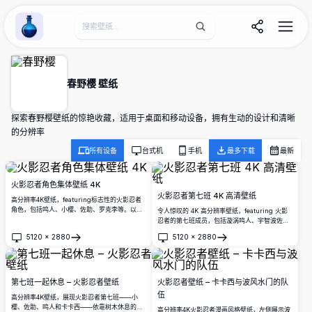
Wallpaper Alchemy
春野樱 壁纸
探索春野樱壁纸的惊艳收藏，适用于桌面和移动设备，拥有生动的设计和清晰
的分辨率
所有设备
台式机
手机
最多下载
最新
火影忍者角色集体壁纸 4K
火影忍者第七班 4K 高清壁纸
高分辨率4K壁纸，featuring标志性的火影忍者
角色，包括鸣人、小樱、佐助、罗克李等。以日
令人惊叹的 4K 高分辨率壁纸，featuring 火影
本汉字为背景，这幅充满活力的插图展现了第七
忍者的第七班成员，包括漩涡鸣人、宇智波佐
班及其朋友们的全体阵容。
助、春野樱、旗木卡卡西和海野伊鲁卡，背景为
5120
×
2880
5120
×
2880
充满活力的橙红色渐变。
打开
打开
第七班一起休息 – 火影忍者壁纸
火影忍者壁纸 – 卡卡西与波风水门的队
伍
高分辨率4K壁纸，展现火影忍者第七班——小
樱、佐助、鸣人和卡卡西——依靠树木休息的场
高分辨率4K火影忍者漫画风格壁纸，左侧展示波