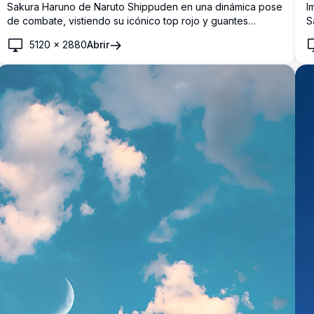
Sakura Haruno de Naruto Shippuden en una dinámica pose
I
de combate, vistiendo su icónico top rojo y guantes
S
negros. Flores de cerezo rosas flotan bajo un brillante
K
5120
×
2880
Abrir
cielo azul en esta impresionante obra de arte en alta
c
resolución.
d