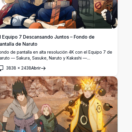
l Equipo 7 Descansando Juntos – Fondo de
antalla de Naruto
ondo de pantalla en alta resolución 4K con el Equipo 7 de
aruto — Sakura, Sasuke, Naruto y Kakashi —
escansando contra un árbol. Kakashi lee su icónico libro
3838
×
2438
Abrir
ientras los jóvenes ninjas duermen tranquilamente en esta
ermosa y detallada obra de arte del anime.