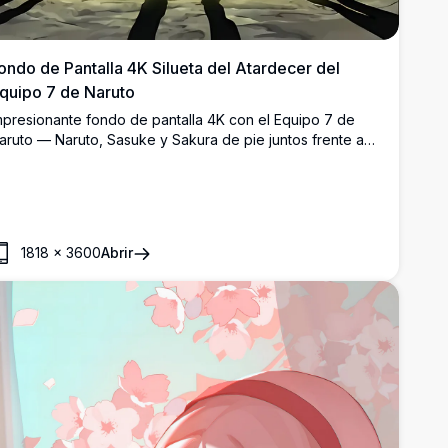
ondo de Pantalla 4K Silueta del Atardecer del
quipo 7 de Naruto
mpresionante fondo de pantalla 4K con el Equipo 7 de
aruto — Naruto, Sasuke y Sakura de pie juntos frente a
n brillante atardecer dorado bajo un cielo azul profundo,
on pájaros sobrevolando el fondo.
1818
×
3600
Abrir