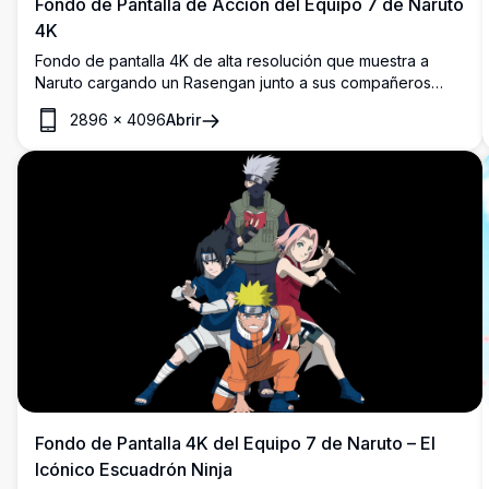
Fondo de Pantalla de Acción del Equipo 7 de Naruto
4K
Fondo de pantalla 4K de alta resolución que muestra a
Naruto cargando un Rasengan junto a sus compañeros
Sasuke, Sakura y el sensei Kakashi, sobrevolando la Aldea
2896
×
4096
Abrir
Oculta de la Hoja en un impresionante arte de anime.
Fondo de Pantalla 4K del Equipo 7 de Naruto – El
Icónico Escuadrón Ninja