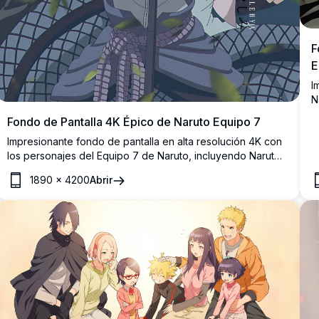
F
E
I
N
u
Fondo de Pantalla 4K Épico de Naruto Equipo 7
c
Impresionante fondo de pantalla en alta resolución 4K con
los personajes del Equipo 7 de Naruto, incluyendo Naruto,
Sasuke, Sakura y Kakashi en poses dinámicas frente a un
1890
×
4200
Abrir
dramático cielo con una luna creciente.