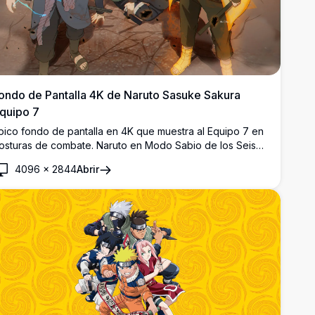
ondo de Pantalla 4K de Naruto Sasuke Sakura
quipo 7
pico fondo de pantalla en 4K que muestra al Equipo 7 en
osturas de combate. Naruto en Modo Sabio de los Seis
aminos, Sasuke con el Rinnegan y Sakura unidos en un
4096
×
2844
Abrir
ampo de batalla agrietado rodeado de terreno rocoso.