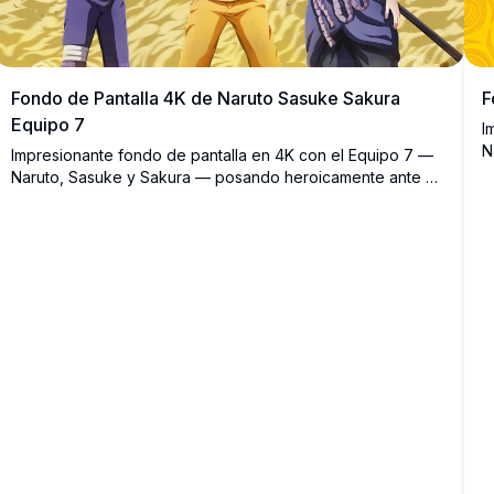
Fondo de Pantalla 4K de Naruto Sasuke Sakura
F
Equipo 7
I
N
Impresionante fondo de pantalla en 4K con el Equipo 7 —
S
Naruto, Sasuke y Sakura — posando heroicamente ante un
v
dinámico fondo de arena dorada y cielo azul. Arte de fans
p
en alta resolución que muestra a los icónicos personajes
de Naruto Shippuden con un detalle vívido.