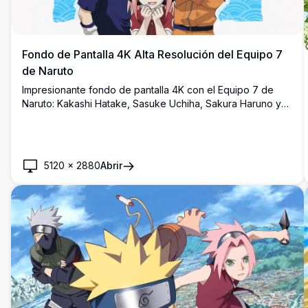
Fondo de Pantalla 4K Alta Resolución del Equipo 7
de Naruto
Impresionante fondo de pantalla 4K con el Equipo 7 de
Naruto: Kakashi Hatake, Sasuke Uchiha, Sakura Haruno y
Naruto Uzumaki. Estilo artístico clásico de anime con
colores vibrantes sobre un hermoso fondo de olas azules,
perfecto para el escritorio.
5120
×
2880
Abrir