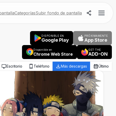
antalla
Categorías
Subir fondo de pantalla
DISPONIBLE EN
PRÓXIMAMENTE
Google Play
App Store
Disponible en
GET THE
ADD-ON
Chrome Web Store
Escritorio
Teléfono
Más descargas
Último