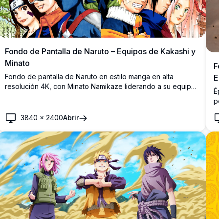
Fondo de Pantalla de Naruto – Equipos de Kakashi y
Minato
F
Fondo de pantalla de Naruto en estilo manga en alta
E
resolución 4K, con Minato Namikaze liderando a su equipo
É
a la izquierda y Kakashi Hatake junto al Equipo 7 a la
p
derecha, mostrando personajes icónicos con gran detalle
C
y viveza.
3840
×
2400
Abrir
c