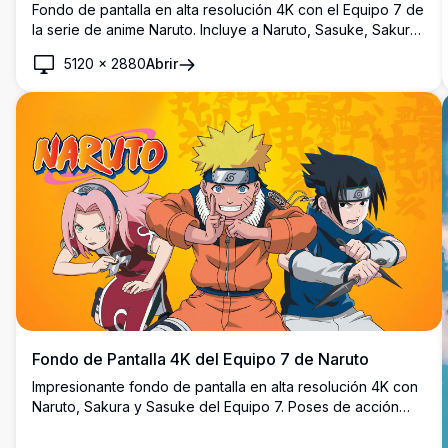
Fondo de pantalla en alta resolución 4K con el Equipo 7 de
la serie de anime Naruto. Incluye a Naruto, Sasuke, Sakura
y Kakashi en poses de combate dinámicas sobre un
5120
×
2880
Abrir
elegante fondo negro, perfecto para uso en escritorio.
Fondo de Pantalla 4K del Equipo 7 de Naruto
Impresionante fondo de pantalla en alta resolución 4K con
Naruto, Sakura y Sasuke del Equipo 7. Poses de acción
dinámicas sobre un vibrante fondo naranja, que muestran
el icónico trío de la querida serie de anime Naruto.