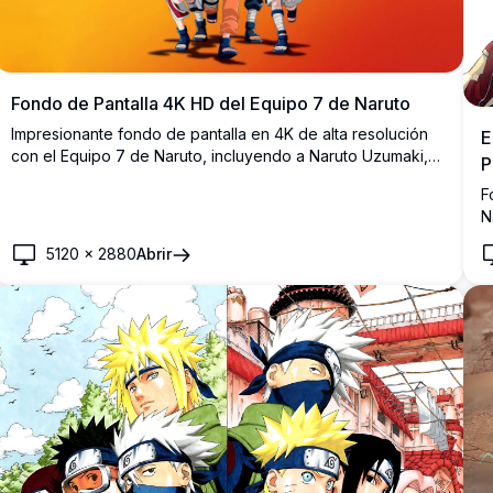
Fondo de Pantalla 4K HD del Equipo 7 de Naruto
Impresionante fondo de pantalla en 4K de alta resolución
E
con el Equipo 7 de Naruto, incluyendo a Naruto Uzumaki,
P
Sasuke Uchiha, Sakura Haruno, Kakashi Hatake e Iruka
F
Umino sobre un vibrante fondo degradado en naranja y
N
rojo.
d
5120
×
2880
Abrir
m
h