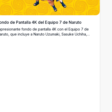
ondo de Pantalla 4K del Equipo 7 de Naruto
mpresionante fondo de pantalla 4K con el Equipo 7 de
aruto, que incluye a Naruto Uzumaki, Sasuke Uchiha,
akura Haruno, Kakashi Hatake e Iruka Umino sobre un
ibrante fondo de remolinos amarillos. Perfecto para
antallas de escritorio y móvil.