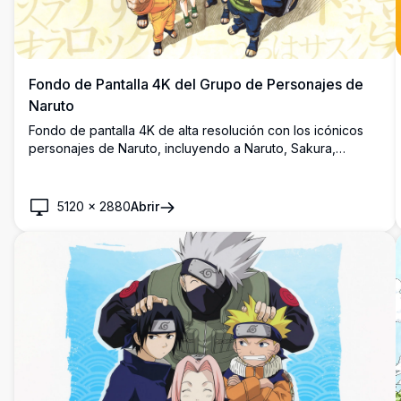
Fondo de Pantalla 4K del Grupo de Personajes de
Naruto
Fondo de pantalla 4K de alta resolución con los icónicos
personajes de Naruto, incluyendo a Naruto, Sakura,
Sasuke, Rock Lee y otros. Ambientado sobre un fondo de
kanji japonés, esta vibrante ilustración captura al elenco
completo del Equipo 7 y sus amigos.
5120
×
2880
Abrir