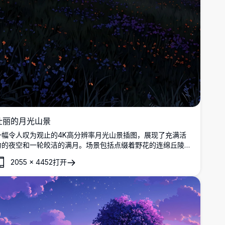
壮丽的月光山景
一幅令人叹为观止的4K高分辨率月光山景插图，展现了充满活
力的夜空和一轮皎洁的满月。场景包括点缀着野花的连绵丘陵、
闪烁着村庄灯光的宁静山谷，以及在星光闪烁的紫色夜空下巍峨
2055
×
4452
打开
的山脉。适合热爱自然和艺术的爱好者，寻找令人惊叹的高品质
数字艺术品作为壁纸或印刷品。