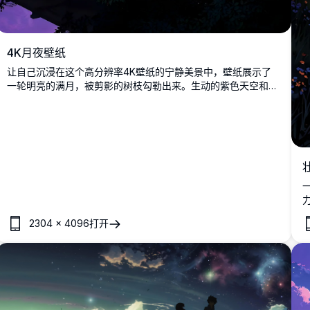
4K月夜壁纸
让自己沉浸在这个高分辨率4K壁纸的宁静美景中，壁纸展示了
一轮明亮的满月，被剪影的树枝勾勒出来。生动的紫色天空和细
微的细节使它成为任何设备的迷人背景，营造出宁静而迷人的氛
围。
2304
×
4096
打开