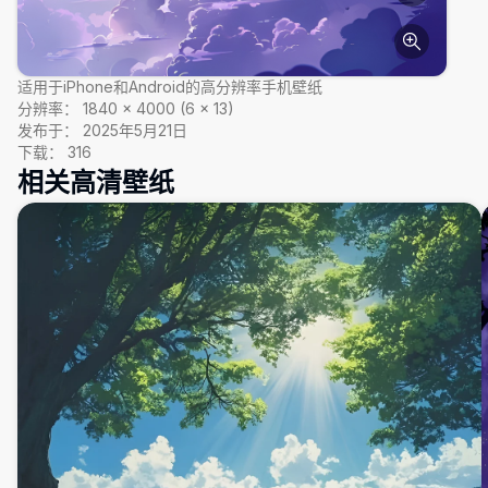
适用于iPhone和Android的高分辨率手机壁纸
分辨率：
1840
×
4000
(
6
×
13
)
发布于：
2025年5月21日
下载：
316
相关高清壁纸