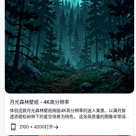
月光森林壁纸 - 4K高分辨率
体验这款月光森林壁纸绚丽4K高分辨率的迷人美景。以满月穿
透浓密松树林下的星空场景为特色， 这张高质量的图像非常适
合桌面或移动屏幕。在清晰，详细的视觉效果中沉浸在宁静和神
2100
×
4200
打开
秘的氛围中。