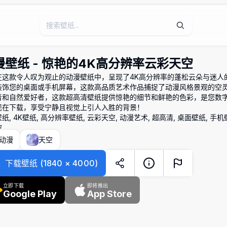
漫壁纸 - 惊艳的4K高分辨率云彩天空
在这款令人叹为观止的动漫壁纸中，呈现了4K高分辨率的蓬松云朵与迷人
装饰您的桌面或手机屏幕，这款高品质艺术作品捕捉了动漫风格景观的空
者和自然爱好者，这款超高清壁纸提供惊艳的细节和鲜艳的色彩，是您数
现在下载，享受宁静且视觉上引人入胜的背景！
纸, 4K壁纸, 高分辨率壁纸, 云彩天空, 动漫艺术, 超高清, 桌面壁纸, 手机
空
动漫
天空
下载壁纸
(
1840
×
4000
)
立即下载
即将推出
Google Play
App Store