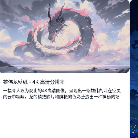
雄伟龙壁纸 - 4K 高清分辨率
一幅令人叹为观止的4K高清图像，呈现出一条雄伟的龙在空灵
的云中翱翔。龙的精致鳞片和鲜艳的色彩营造出一种神秘的场
景，完美适合幻想爱好者。这张壁纸捕捉了神话生物在宁静、超
凡环境中的令人敬畏之美。