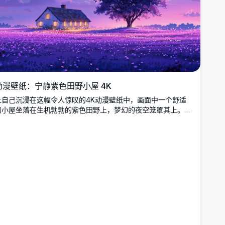
动漫壁纸：宁静紫色田野小屋 4K
让自己沉浸在这幅令人惊叹的4K动漫壁纸中，画面中一个舒适
的小屋坐落在生机勃勃的紫色田野上，梦幻的夜空笼罩其上。一
棵宏伟的紫色树和闪烁的星星增强了宁静的氛围，非常适合高分
辨率显示器。作为引人入胜的桌面或手机背景，这幅作品以生动
细节融合了幻想与宁静。