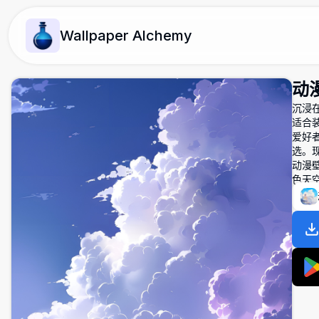
Wallpaper Alchemy
动
沉浸
适合
爱好
选。
动漫壁
色天