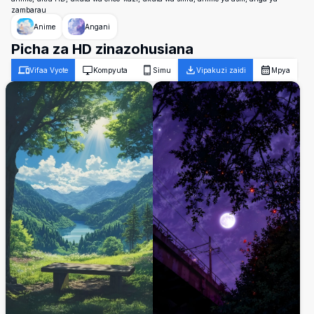
zambarau
Anime
Angani
Picha za HD zinazohusiana
Vifaa Vyote
Kompyuta
Simu
Vipakuzi zaidi
Mpya