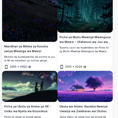
Picha ya Msitu Mwenye Mwangaza
wa Mwezi - Ufafanuzi wa Juu wa
Mandhari ya Milima ya Kuvutia
4K
Tazama uzuri wa kupendeza wa Picha hii
yenye Mwanga wa Mwezi
ya Msitu Mwenye Mwangaza wa Mwezi
katika azimio la juu sana la 4K. Huonyesha
Mchoro wa kustaajabisha wa azimio la juu
taswira ya kuvutia ya mwezi mpevu
la 4K wa mandhari ya milima yenye
ukiangaza kupitia miti mizito ya
mwanga wa mwezi, unaoonyesha anga la
misindano chini ya anga ya usiku yenye
2055
×
4452
2100
×
4200
usiku lenye uchangamfu na mwezi mpevu
Fungua
Fungua
nyota nyingi, picha hii ya ubora wa juu ni
unaong’aa. Eneo hilo lina milima
bora kwa skrini za mezani au simu. Zama
inayopindapinda iliyopambwa na maua ya
katika mazingira ya utulivu na yenye
mwituni, bonde la utulivu lenye taa za
haiba na picha za wazi na zenye maelezo.
kijiji zinazometa, na milima mirefu chini
ya anga lenye nyota na rangi ya
zambarau. Inafaa kabisa kwa wapenzi wa
asili na wanaopenda sanaa wanaotafuta
kazi ya sanaa ya dijitali ya kustaajabisha
na ya ubora wa juu kwa ajili ya mandhari
ya ukuta au kuchapisha.
Ukuta wa Anime: Nyumba Kwenye
Picha ya Ukuta ya Anime ya 4K -
Uwanja wa Zambarau wa Utulivu
Usiku wa Nyota wa Kusisimua
4K
Zama ndani ya ukuta huu wa anime wa
Picha ya ukuta ya anime yenye