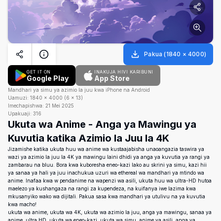
Pakua
(
1840
×
4000
)
GET IT ON
INAKUJA HIVI KARIBUNI
Google Play
App Store
Mandhari ya simu ya azimio la juu kwa iPhone na Android
Uamuzi:
1840
×
4000
(
6
×
13
)
Imechapishwa:
21 Mei 2025
Upakuaji:
316
Ukuta wa Anime - Anga ya Mawingu ya
Kuvutia katika Azimio la Juu la 4K
Jizamishe katika ukuta huu wa anime wa kustaajabisha unaoangazia taswira ya
wazi ya azimio la juu la 4K ya mawingu laini dhidi ya anga ya kuvutia ya rangi ya
zambarau na bluu. Bora kwa kuboresha eneo-kazi lako au skrini ya simu, kazi hii
ya sanaa ya hali ya juu inachukua uzuri wa ethereal wa mandhari ya mtindo wa
anime. Inafaa kwa w pendanime na wapenzi wa asili, ukuta huu wa ultra-HD hutoa
maelezo ya kushangaza na rangi za kupendeza, na kuifanya iwe lazima kwa
mkusanyiko wako wa dijitali. Pakua sasa kwa mandhari ya utulivu na ya kuvutia
kwa macho!
ukuta wa anime, ukuta wa 4K, ukuta wa azimio la juu, anga ya mawingu, sanaa ya
anime, ultra HD, ukuta wa eneo-kazi, ukuta wa simu, anime ya asili, anga ya