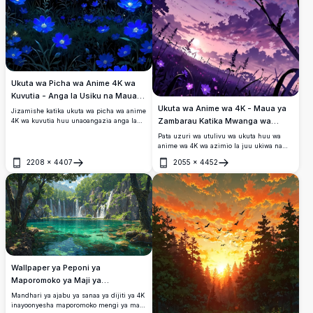
Ukuta wa Picha wa Anime 4K wa
Kuvutia - Anga la Usiku na Maua
Ukuta wa Anime wa 4K - Maua ya
ya Bluu
Jizamishe katika ukuta wa picha wa anime
Zambarau Katika Mwanga wa
4K wa kuvutia huu unaoangazia anga la
usiku tulivu na mwezi kamili unaong'aa
Mwezi
Pata uzuri wa utulivu wa ukuta huu wa
juu ya shamba la maua ya bluu yenye
anime wa 4K wa azimio la juu ukiwa na
uchangamfu. Picha hii ya azimio la juu
mwezi mkamilifu unaoangaza maua ya
inashika rangi za wazi na maelezo ya
2208
×
4407
2055
×
4452
zambarau yenye nguvu dhidi ya anga ya
Fungua
Fungua
kina, ikamilifu kwa ajili ya kuboresha
jioni. Kamili kwa kuongeza mguso wa
skrini yako ya desktop au simu. Inafaa kwa
utulivu na uzuri kwenye skrini yako ya
wapenzi wa anime wanaotafuta mandhari
desktop au simu.
ya amani ya azimio la juu. Pakua ukuta wa
picha wa anime 4K wa kuvutia huu leo!
Wallpaper ya Peponi ya
Maporomoko ya Maji ya
Kucharmsha
Mandhari ya ajabu ya sanaa ya dijiti ya 4K
inayoonyesha maporomoko mengi ya maji