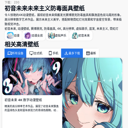
下载：
230
初音未来未来主义防毒面具壁纸
令人惊艳的4K动漫壁纸，展现初音未来佩戴发光赛博朋克防毒面具和飘逸蓝色双马尾的形象。
高分辨率数字艺术作品，展示未来主义美学，搭配鲜艳霓虹灯光效果和宇宙星空背景，带来极
致视觉冲击。
初音未来, 动漫壁纸, 赛博朋克, 防毒面具, 4K, 高分辨率, 虚拟歌手, 蓝发, 未来主义, 霓虹灯
动漫
动漫女孩
虚拟声乐
初音未来
相关高清壁纸
所有设备
台式机
手机
最多下载
最新
初音未来 4K 数字动漫壁纸
精美的高分辨率艺术作品，展现了初音未来飘逸
的蓝绿色头发和富有表现力的青绿色眼睛。动态
构图融合宇宙元素、鲜艳光效和精致动漫风格，
完美适合任何屏幕背景。