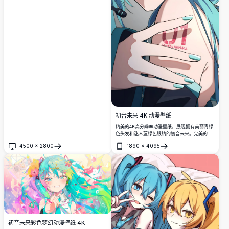
初音未来 4K 动漫壁纸
精美的4K高分辨率动漫壁纸，展现拥有美丽青绿
色头发和迷人蓝绿色眼睛的初音未来。完美的数
字艺术作品，以详细的动漫风格和鲜艳色彩展示
4500
×
2800
1890
×
4095
这位标志性的虚拟歌手角色，呈现顶级品质插
打开
打开
画。
初音未来彩色梦幻动漫壁纸 4K