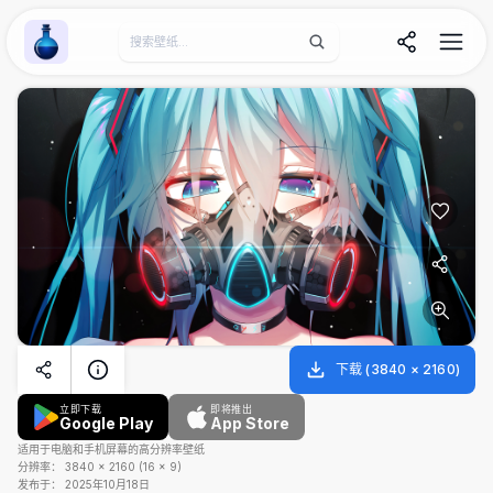
Wallpaper Alchemy
下载
(
3840
×
2160
)
立即下载
即将推出
Google Play
App Store
适用于电脑和手机屏幕的高分辨率壁纸
分辨率：
3840
×
2160
(
16
×
9
)
发布于：
2025年10月18日