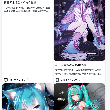
初音未来动漫 4K 高清壁纸
令人惊叹的 4K 壁纸，展现初音未来标志性的青
绿色头发和明亮的蓝色眼睛，背景为细节丰富的
真实感房间。高分辨率动漫艺术，具有沉浸式深
度和鲜艳色彩。
初音未来游戏界面4K壁纸
精美的4K动漫壁纸，展现了初音未来双马尾蓝发
造型，身着休闲游戏装扮，手持吉他坐在未来数
字界面背景前。完美的高分辨率桌面壁纸，拥有
3840
×
2160
2363
×
4200
充满活力的紫蓝色赛博朋克美学，专为动漫爱好
打开
打开
者打造。