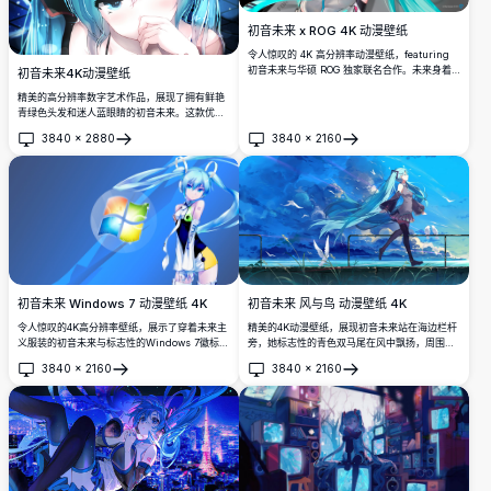
初音未来 x ROG 4K 动漫壁纸
令人惊叹的 4K 高分辨率动漫壁纸，featuring
初音未来与华硕 ROG 独家联名合作。未来身着
初音未来4K动漫壁纸
未来科技风格服装，配有发光青色装饰，完美融
精美的高分辨率数字艺术作品，展现了拥有鲜艳
合了音乐与游戏文化。
青绿色头发和迷人蓝眼睛的初音未来。这款优质
动漫壁纸呈现出美丽的光影效果、精细的角色设
3840
×
2880
3840
×
2160
计和水晶般清晰的4K画质，完美适配任何显示设
打开
打开
备。
初音未来 Windows 7 动漫壁纸 4K
初音未来 风与鸟 动漫壁纸 4K
令人惊叹的4K高分辨率壁纸，展示了穿着未来主
精美的4K动漫壁纸，展现初音未来站在海边栏杆
义服装的初音未来与标志性的Windows 7徽标。
旁，她标志性的青色双马尾在风中飘扬，周围白
非常适合喜欢动漫的粉丝和寻求充满活力、引人
鸟翱翔于壮观的蓝天之上。
3840
×
2160
3840
×
2160
注目的桌面背景的科技爱好者。
打开
打开