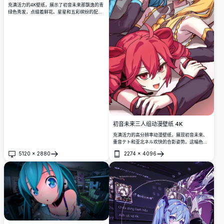
充满活力的4K壁纸，展示了初音未来那飘逸的青
绿色秀发，点缀着鲜花、星星和五彩缤纷的配
饰。这是一幅令人惊叹的高分辨率动漫艺术作
品，充满柔和的色彩、闪闪发光的细节和奇幻元
素，非常适合作为桌面背景。
初音未来三人组动漫壁纸 4K
充满活力的高分辨率动漫壁纸，展现初音未来、
重音テト和亚北ネル欢快的合影姿势。这幅色彩
丰富的作品展示了标志性的Vocaloid角色及其经
5120
×
2880
2274
×
4096
典的蓝色、金色和粉色头发，非常适合动漫爱好
打开
打开
者和日本虚拟歌手粉丝。