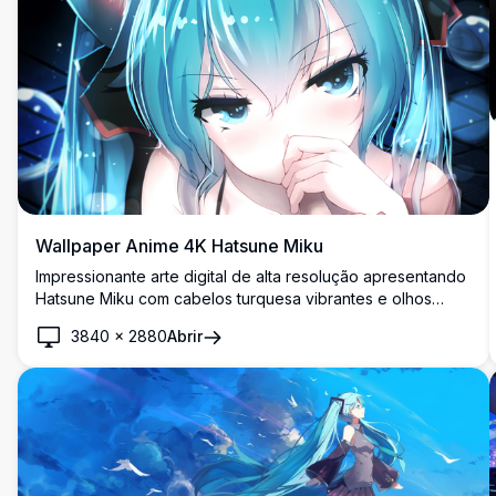
Wallpaper Anime 4K Hatsune Miku
Impressionante arte digital de alta resolução apresentando
Hatsune Miku com cabelos turquesa vibrantes e olhos
azuis cativantes. Este wallpaper anime premium exibe
3840
×
2880
Abrir
belos efeitos de iluminação, design detalhado de
personagem e qualidade 4K cristalina perfeita para
qualquer tela.