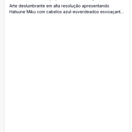
Arte deslumbrante em alta resolução apresentando
Hatsune Miku com cabelos azul-esverdeados esvoaçantes
e olhos turquesa expressivos. Composição dinâmica com
elementos cósmicos, efeitos de iluminação vibrantes e
estilo anime detalhado perfeito para qualquer fundo de
tela.