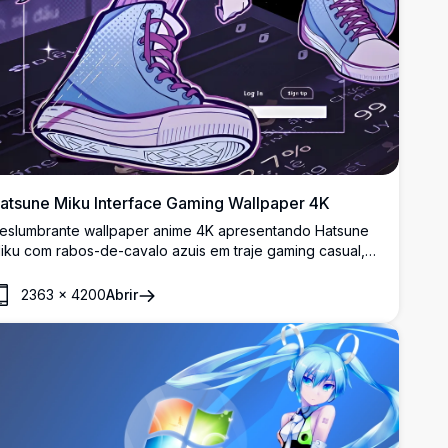
atsune Miku Interface Gaming Wallpaper 4K
eslumbrante wallpaper anime 4K apresentando Hatsune
iku com rabos-de-cavalo azuis em traje gaming casual,
entada com uma guitarra contra um fundo de interface
igital futurista. Wallpaper de desktop em alta resolução
2363
×
4200
Abrir
erfeito com estética cyberpunk vibrante roxa e azul para
ntusiastas de anime.