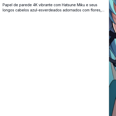
Papel de parede 4K vibrante com Hatsune Miku e seus
longos cabelos azul-esverdeados adornados com flores,
estrelas e acessórios coloridos. Uma obra de arte anime
deslumbrante em alta resolução repleta de cores pastel,
brilhos e detalhes encantadores perfeitos para fundos de
desktop.