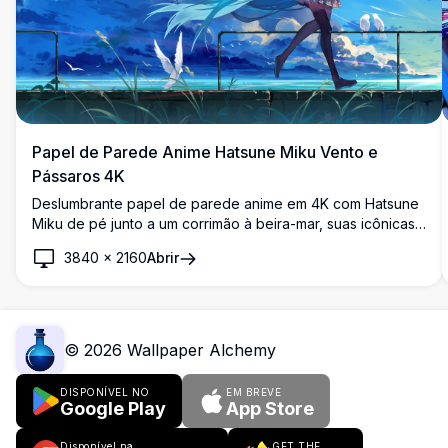
Papel de Parede Anime Hatsune Miku Vento e
Pássaros 4K
Deslumbrante papel de parede anime em 4K com Hatsune
Miku de pé junto a um corrimão à beira-mar, suas icônicas
tranças azul-turquesa esvoaçando ao vento, rodeada por
3840
×
2160
Abrir
pássaros brancos sobrevoando um dramático céu azul.
©
2026
Wallpaper Alchemy
DISPONÍVEL NO
EM BREVE
Google Play
App Store
Disponível na
GET THE