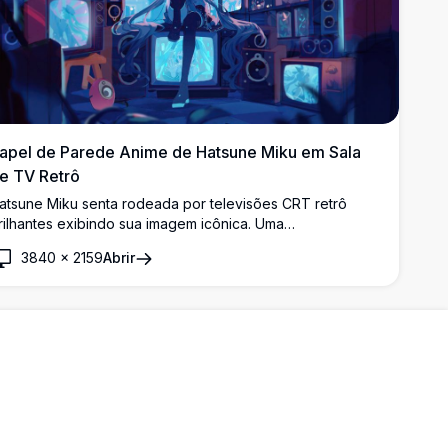
apel de Parede Anime de Hatsune Miku em Sala
e TV Retrô
atsune Miku senta rodeada por televisões CRT retrô
rilhantes exibindo sua imagem icônica. Uma
mpressionante obra de arte anime inspirada no cyberpunk
3840
×
2159
Abrir
om twin-tails verde-azuladas, atmosfera sombria e
ibrante iluminação neon azul em resolução 4K.