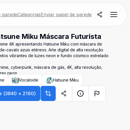
e parede
Categorias
Enviar papel de parede
atsune Miku Máscara Futurista
nime 4K apresentando Hatsune Miku com máscara de
e-cavalo azuis etéreos. Arte digital de alta resolução
feitos vibrantes de luzes neon e fundo cósmico estrelado
ime, cyberpunk, máscara de gás, 4K, alta resolução,
luzes neon
me
Vocaloide
Hatsune Miku
e
(
3840
×
2160
)