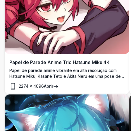
Papel de Parede Anime Trio Hatsune Miku 4K
Papel de parede anime vibrante em alta resolução com
Hatsune Miku, Kasane Teto e Akita Neru em uma pose de
grupo alegre. A arte colorida apresenta os icônicos
2274
×
4096
Abrir
personagens Vocaloid com seus cabelos azuis, loiros e
rosa característicos, perfeito para entusiastas de anime e
fãs de cantoras virtuais japonesas.