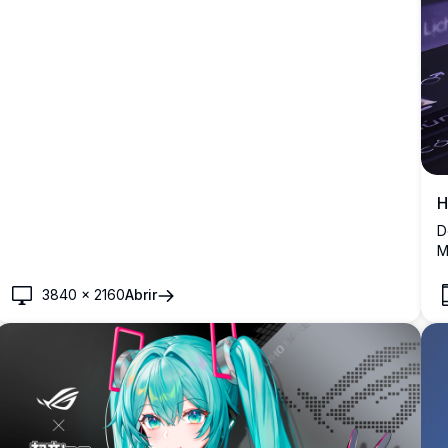
H
D
M
s
d
3840
×
2160
Abrir
p
e