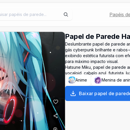
Papéis d
Papel de Parede H
Deslumbrante papel de parede a
gás cyberpunk brilhante e rabos-d
exibindo estética futurista com e
para máximo impacto visual.
Hatsune Miku, papel de parede an
vocaloid, cabelo azul, futurista, 
Anime
Menina de ani
Baixar papel de pared