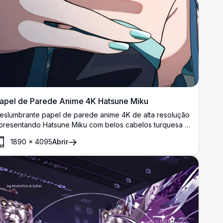
apel de Parede Anime 4K Hatsune Miku
eslumbrante papel de parede anime 4K de alta resolução
presentando Hatsune Miku com belos cabelos turquesa e
lhos azul-esverdeados cativantes. Arte digital perfeita
1890
×
4095
Abrir
ostrando a icônica personagem Vocaloid em estilo anime
etalhado com cores vibrantes e ilustração de qualidade
remium.