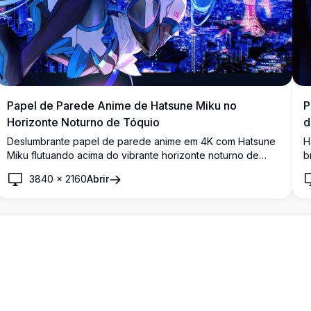
Papel de Parede Anime de Hatsune Miku no
P
Horizonte Noturno de Tóquio
d
Deslumbrante papel de parede anime em 4K com Hatsune
H
Miku flutuando acima do vibrante horizonte noturno de
b
Tóquio, com luzes neon brilhantes da cidade e a icônica
i
3840
×
2160
Abrir
Torre de Tóquio iluminada ao fundo.
c
v