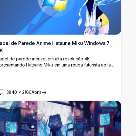
apel de Parede Anime Hatsune Miku Windows 7
K
apel de parede incrível em alta resolução 4K
presentando Hatsune Miku em uma roupa futurista ao lado
o icônico logotipo do Windows 7. Perfeito para fãs de
nime e entusiastas de tecnologia que buscam um plano
e fundo de área de trabalho vibrante e chamativo.
3840
×
2160
Abrir