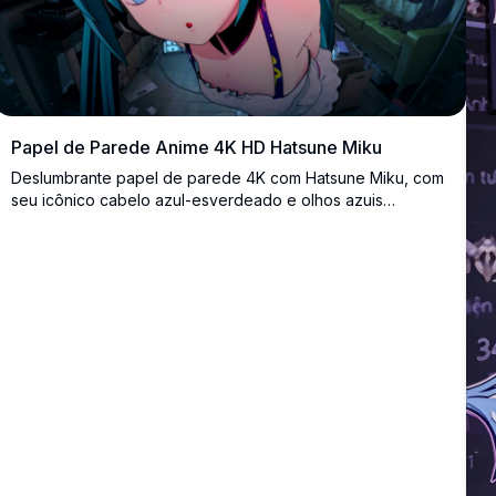
Papel de Parede Anime 4K HD Hatsune Miku
Deslumbrante papel de parede 4K com Hatsune Miku, com
seu icônico cabelo azul-esverdeado e olhos azuis
vibrantes, em um fundo de quarto realista e detalhado. Arte
anime em alta resolução com profundidade imersiva e
cores vibrantes.