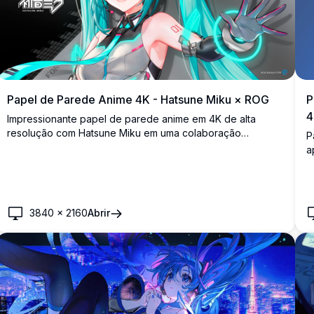
Papel de Parede Anime 4K - Hatsune Miku × ROG
P
4
Impressionante papel de parede anime em 4K de alta
resolução com Hatsune Miku em uma colaboração
P
exclusiva com a ASUS ROG. Miku está vestida com uma
a
roupa tecnológica futurista com detalhes ciano brilhantes,
d
mostrando uma fusão perfeita entre cultura musical e de
a
jogos.
d
3840
×
2160
Abrir